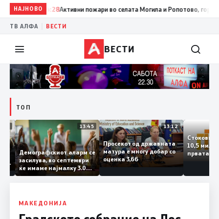
НАЈНОВО
14:28
Активни пожари во селата Могила и Ропотово, горат ниск
|
ТВ АЛФА
ВЕСТИ
ВЕСТИ
ТОП
14:12
13:45
13:12
Стоков
Просекот од државната
10,5 ми
ата
матура е многу добар со
Демографскиот аларм се
првата
ката
оценка 3,66
засилува, во септември
година
аланка
ќе имаме најмалку 3.000
го згол
ктот
првачиња помалку
а
 слепа
МАКЕДОНИЈА
Градското собрание на Лос