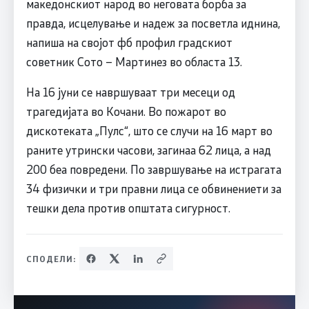
македонскиот народ во неговата борба за
правда, исцелување и надеж за посветла иднина,
напиша на својот фб профил градскиот
советник Сото – Мартинез во областа 13.
На 16 јуни се навршуваат три месеци од
трагедијата во Кочани. Во пожарот во
дискотеката „Пулс“, што се случи на 16 март во
раните утрински часови, загинаа 62 лица, а над
200 беа повредени. По завршување на истрагата
34 физички и три правни лица се обвинениети за
тешки дела против општата сигурност.
СПОДЕЛИ: