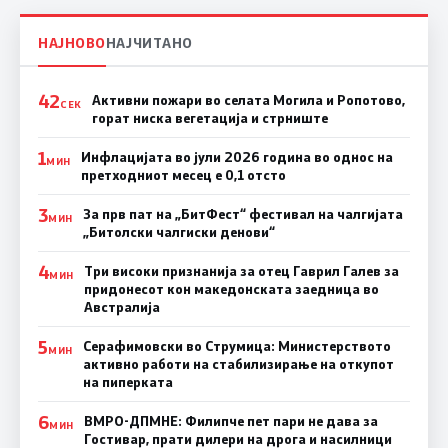
НАЈНОВО
НАЈЧИТАНО
42
Активни пожари во селата Могила и Ропотово,
СЕК
горат ниска вегетација и стрниште
1
Инфлацијата во јули 2026 година во однос на
МИН
претходниот месец е 0,1 отсто
3
За прв пат на „БитФест“ фестивал на чалгијата
МИН
„Битолски чалгиски денови“
4
Три високи признанија за отец Гаврил Галев за
МИН
придонесот кон македонската заедница во
Австралија
5
Серафимовски во Струмица: Министерството
МИН
активно работи на стабилизирање на откупот
на пиперката
6
ВМРО-ДПМНЕ: Филипче пет пари не дава за
МИН
Гостивар, прати дилери на дрога и насилници