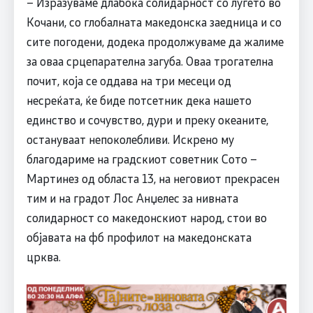
– Изразуваме длабока солидарност со луѓето во
Кочани, со глобалната македонска заедница и со
сите погодени, додека продолжуваме да жалиме
за оваа срцепарателна загуба. Оваа трогателна
почит, која се оддава на три месеци од
несреќата, ќе биде потсетник дека нашето
единство и сочувство, дури и преку океаните,
остануваат непоколебливи. Искрено му
благодариме на градскиот советник Сото –
Мартинез од областа 13, на неговиот прекрасен
тим и на градот Лос Анџелес за нивната
солидарност со македонскиот народ, стои во
објавата на фб профилот на македонската
црква.