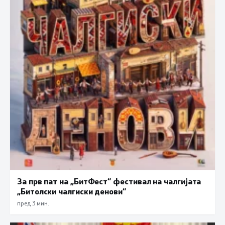
За прв пат на „БитФест“ фестивал на чалгијата
„Битолски чалгиски денови“
пред 3 мин.