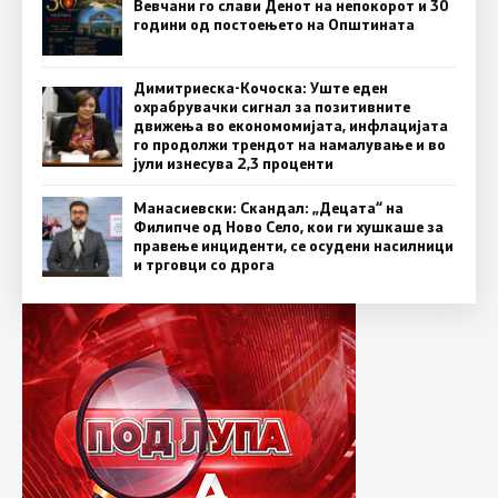
Вевчани го слави Денот на непокорот и 30
години од постоењето на Општината
Димитриеска-Кочоска: Уште еден
охрабрувачки сигнал за позитивните
движења во економомијата, инфлацијата
го продолжи трендот на намалување и во
јули изнесува 2,3 проценти
Манасиевски: Скандал: „Децата“ на
Филипче од Ново Село, кои ги хушкаше за
правење инциденти, се осудени насилници
и трговци со дрога