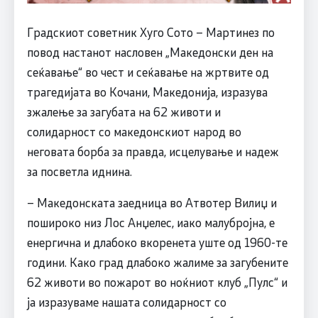
Градскиот советник Хуго Сото – Мартинез по
повод настанот насловен „Македонски ден на
сеќавање“ во чест и сеќавање на жртвите од
трагедијата во Кочани, Македонија, изразува
зжалење за загубата на 62 животи и
солидарност со македонскиот народ во
неговата борба за правда, исцелување и надеж
за посветла иднина.
– Македонската заедница во Атвотер Вилиџ и
пошироко низ Лос Анџелес, иако малубројна, е
енергична и длабоко вкоренета уште од 1960-те
години. Како град длабоко жалиме за загубените
62 животи во пожарот во ноќниот клуб „Пулс“ и
ја изразуваме нашата солидарност со