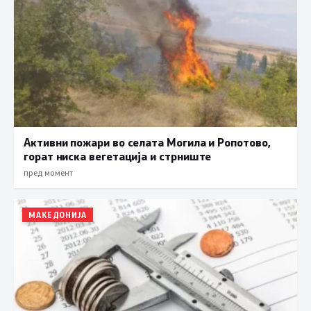
Активни пожари во селата Могила и Ропотово,
горат ниска вегетација и стрниште
пред момент
МАКЕДОНИЈА