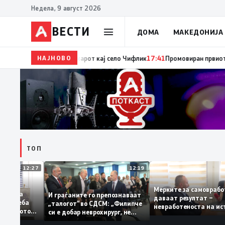
Недела, 9 август 2026
ВЕСТИ
ДОМА
МАКЕДОНИЈА
НАЈНОВО
17:42
ЦУК: До 18 часот 11 пожари на отворен простор, 
ТОП
12:27
12:19
Мерките за самов
бруваат: За
И граѓаните го препознаваат
даваат резултат 
лација треба
„талогот“ во СДСМ: „Филипче
невработеноста н
на домашното
си е добар неврохирург, не
најниско ниво од 
треба се занимава со