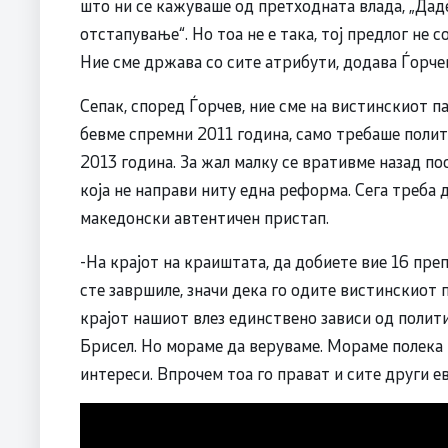
што ни се кажуваше од претходната влада, „Даде
отстапување“. Но тоа не е така, тој предлог не
Ние сме држава со сите атрибути, додава Ѓорче
Сепак, според Ѓорчев, ние сме на вистинскиот 
бевме спремни 2011 година, само требаше полит
2013 година. За жал малку се вративме назад п
која не направи ниту една реформа. Сега треба
македонски автентичен пристап.
-На крајот на краиштата, да добиете вие 16 пре
сте завршиле, значи дека го одите вистинскиот п
крајот нашиот влез единствено зависи од полити
Брисел. Но мораме да веруваме. Мораме полека
интереси. Впрочем тоа го прават и сите други 