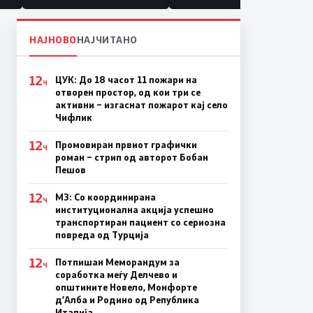
НАЈНОВО
НАЈЧИТАНО
12
ЦУК: До 18 часот 11 пожари на
Ч
отворен простор, од кои три се
активни – изгаснат пожарот кај село
Чифлик
12
Промовиран првиот графички
Ч
роман – стрип од авторот Бобан
Пешов
12
МЗ: Со координирана
Ч
институционална акција успешно
транспортиран пациент со сериозна
повреда од Турција
12
Потпишан Меморандум за
Ч
соработка меѓу Делчево и
општините Новело, Монфорте
д’Алба и Родино од Република
Италија