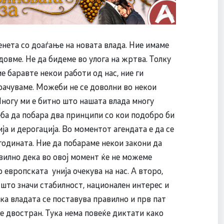
нета со доаѓање на новата влада. Ние имаме
овме. Не да бидеме во улога на жртва. Толку
е баравте некои работи од нас, ние ги
рачуваме. Можеби не се доволни во некои
Многу ми е битно што нашата влада многу
еба да побара два принципи со кои подобро би
а и дерогација. Во моментот агендата е да се
 годината. Ние да побараме некои закони да
вилно дека во овој момент ќе не можеме
 европската унија очекува на нас. А второ,
што значи стабилност, национален интерес и
ка владата се поставува правилно и прв пат
 е двостран. Тука нема повеќе диктати како