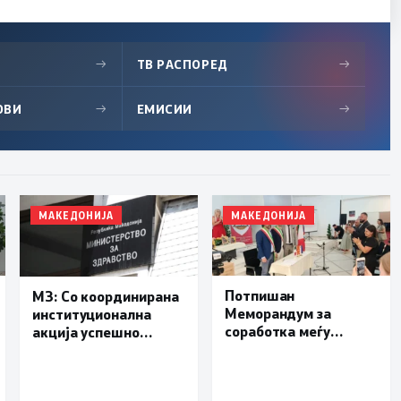
→
ТВ РАСПОРЕД
→
ОВИ
→
ЕМИСИИ
→
МАКЕДОНИЈА
МАКЕДОНИЈА
Потпишан
МЗ: Со координирана
Меморандум за
институционална
соработка меѓу
акција успешно
Делчево и општините
транспортиран
Новело, Монфорте
пациент со сериозна
д’Алба и Родино од
повреда од Турција