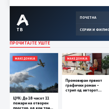
ПОЧЕТНА
ТВ
СЕРИИ И ФИЛМ
ПРОЧИТАЈТЕ УШТЕ
МАКЕДОНИЈА
МАКЕДОНИЈА
Промовиран првиот
графички роман –
стрип од авторот
Бобан Пешов
ЦУК: До 18 часот 11
пожари на отворен
простор, од кои три