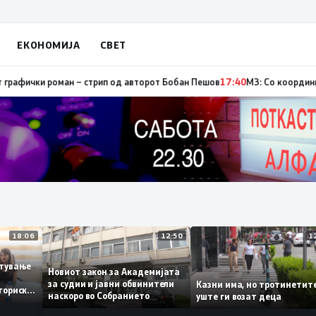
ЕКОНОМИЈА
СВЕТ
од кои три се активни – изгаснат пожарот кај село Чифлик
17:41
Промови
18:06
12:50
работување
Новиот закон за Академијата
–
за судии и јавни обвинители
Казни има, но тротине
а историски
наскоро во Собранието
уште ги возат деца
11,3%