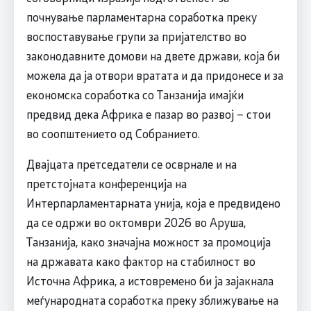
почнување парламентарна соработка преку
воспоставување групи за пријателство во
законодавните домови на двете држави, која би
можела да ја отвори вратата и да придонесе и за
економска соработка со Танзанија имајќи
предвид дека Африка е пазар во развој – стои
во соопштението од Собранието.
Двајцата претседатели се осврнале и на
претстојната конференција на
Интерпарламентарната унија, која е предвидено
да се одржи во октомври 2026 во Аруша,
Танзанија, како значајна можност за промоција
на државата како фактор на стабилност во
Источна Африка, а истовремено би ја зајакнала
меѓународната соработка преку зближување на