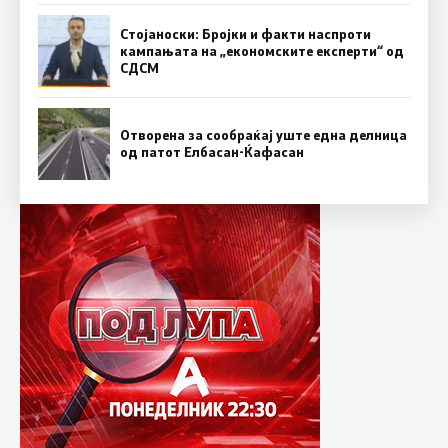
Стојаноски: Бројки и факти наспроти
кампањата на „економските експерти“ од
СДСM
Отворена за сообраќај уште една делница
од патот Елбасан-Ќафасан