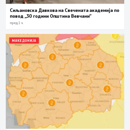
Сиљановска Давкова на Свечената академија по
повод „30 години Општина Вевчани“
пред 1 ч.
МАКЕДОНИЈА