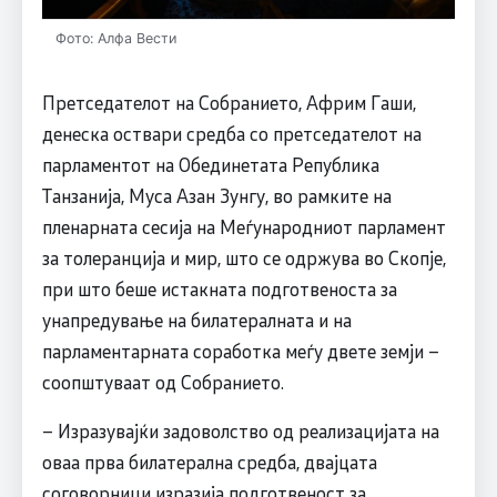
Фото: Алфа Вести
Претседателот на Собранието, Африм Гаши,
денеска оствари средба со претседателот на
парламентот на Обединетата Република
Танзанија, Муса Азан Зунгу, во рамките на
пленарната сесија на Меѓународниот парламент
за толеранција и мир, што се одржува во Скопје,
при што беше истакната подготвеноста за
унапредување на билатералната и на
парламентарната соработка меѓу двете земји –
соопштуваат од Собранието.
– Изразувајќи задоволство од реализацијата на
оваа прва билатерална средба, двајцата
соговорници изразија подготвеност за