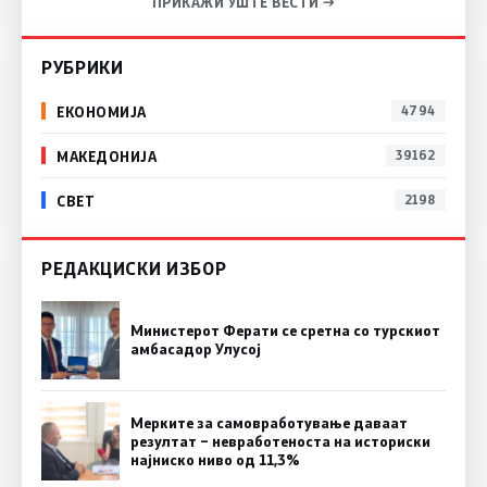
ПРИКАЖИ УШТЕ ВЕСТИ →
РУБРИКИ
ЕКОНОМИЈА
4794
МАКЕДОНИЈА
39162
СВЕТ
2198
РЕДАКЦИСКИ ИЗБОР
Министерот Ферати се сретна со турскиот
амбасадор Улусој
Мерките за самовработување даваат
резултат – невработеноста на историски
најниско ниво од 11,3%