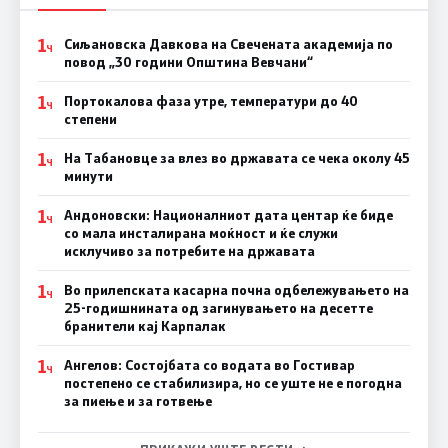
1
Сиљановска Давкова на Свечената академија по
Ч
повод „30 години Општина Вевчани“
1
Портокалова фаза утре, температури до 40
Ч
степени
1
На Табановце за влез во државата се чека околу 45
Ч
минути
1
Андоновски: Националниот дата центар ќе биде
Ч
со мала инсталирана моќност и ќе служи
исклучиво за потребите на државата
1
Во прилепската касарна почна одбележувањето на
Ч
25-годишнината од загинувањето на десетте
бранители кај Карпалак
1
Ангелов: Состојбата со водата во Гостивар
Ч
постепено се стабилизира, но се уште не е погодна
за пиење и за готвење