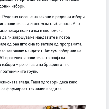
едовни избори.
и. Редовно носење на закони и редовни избори.
ига политичка и економска стабилност. Ако
аме некоја политичка и економска
е да ги завршуваме мандатите и потоа
рале од она што сме го ветиле од програмата.
 го завршиле мандатот. Јас сум поборник на
 61 пратеник и политичката волја на
а избори – рече Гаши на брифингот по
пратеничките групи.
ржинската влада, Гаши одговори дека како
а се формираат технички влади за