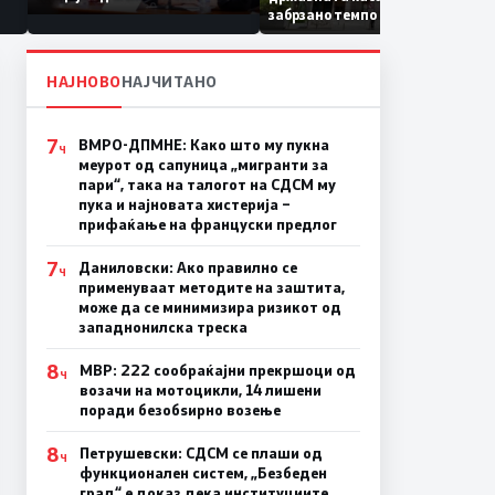
Коридор 8, Македонија
забрзано темпо
станува раскрсница на
Балканот
НАЈНОВО
НАЈЧИТАНО
7
ВМРО-ДПМНЕ: Како што му пукна
Ч
меурот од сапуница „мигранти за
пари“, така на талогот на СДСМ му
пука и најновата хистерија –
прифаќање на француски предлог
7
Даниловски: Ако правилно се
Ч
применуваат методите на заштита,
може да се минимизира ризикот од
западнонилска треска
8
МВР: 222 сообраќајни прекршоци од
Ч
возачи на мотоцикли, 14 лишени
поради безобѕирно возење
8
Петрушевски: СДСМ се плаши од
Ч
функционален систем, „Безбеден
град“ е доказ дека институциите