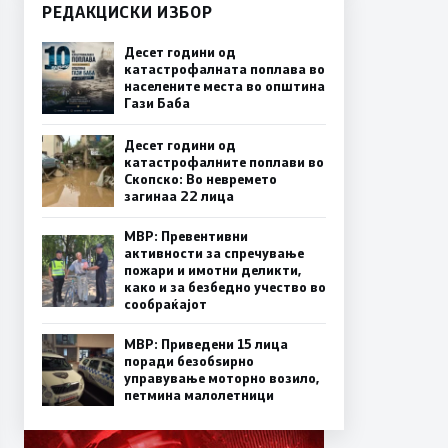
РЕДАКЦИСКИ ИЗБОР
Десет години од
катастрофалната поплава во
населените места во општина
Гази Баба
Десет години од
катастрофалните поплави во
Скопско: Во невремето
загинаа 22 лица
МВР: Превентивни
активности за спречување
пожари и имотни деликти,
како и за безбедно учество во
сообраќајот
МВР: Приведени 15 лица
поради безобѕирно
управување моторно возило,
петмина малолетници