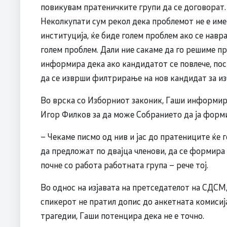
повикувам пратеничките групи да се договорат. 
Неколкупати сум рекол дека проблемот не е името
институција, ќе биде голем проблем ако се навра
голем проблем. Дали ние сакаме да го решиме пр
информира дека ако кандидатот се повлече, по
да се изврши филтрирање на нов кандидат за из
Во врска со Изборниот законик, Гаши информир
Игор Филков за да може Собранието да ја форми
– Чекаме писмо од нив и јас до пратениците ќе 
да предложат по двајца членови, да се формира 
почне со работа работната група – рече тој.
Во однос на изјавата на претседателот на СДСМ,
спикерот не пратил допис до анкетната комисија
трагедии, Гаши потенцира дека не е точно.