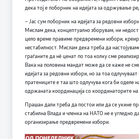
дека тој е поборник на идејата за одржување р
– Јас сум поборник на идејата за редовни избор
Мислам дека, концептуално зборувам, ни недост
цело време правиме предвремени избори, креир
нестабилност. Мислам дека треба да настојувам
граѓаните да нè ценат по тоа колку сме реализи
Вака на половина мандат може да се каже не сме
идејата за редовни избори, но за тоа одлучуваат
пратениците е таа што одлучува кога би оделе н
одржаната координација со координаторите на 
Прашан дали треба да постои или да се укине п
стабилна Влада и членка на НАТО не е угледно д
организирање предвремени избори.