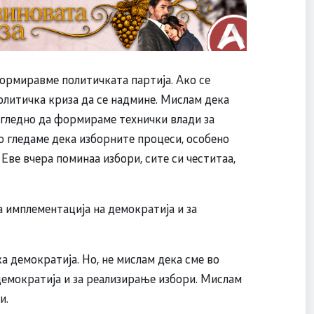
формиравме политичката партија. Ако се
политичка криза да се надмине. Мислам дека
 угледно да формираме технички влади за
 гледаме дека изборните процеси, особено
 Еве вчера поминаа избори, сите си честитаа,
а имплементација на демократија и за
а демократија. Но, не мислам дека сме во
 демократија и за реализирање избори. Мислам
и.