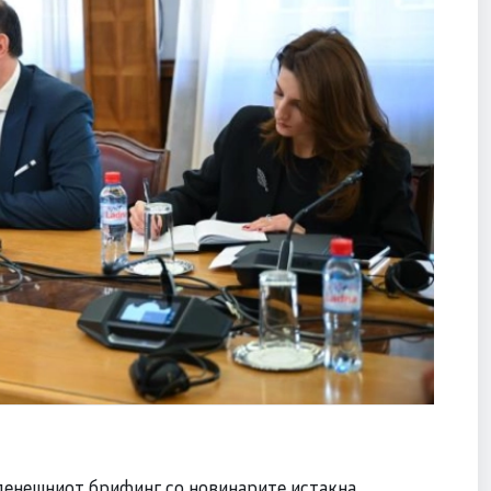
денешниот брифинг со новинарите истакна