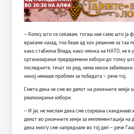
– Колку што се сеќавам, тогаш ние само што ја 
враќаме назад, тоа беше ад хок решение за таа 
како стабилна Влада, како членка на НАТО, не е
организирање предвремени избори до толку што
последните, течат по ред, нема некои забелешки.
никој немаше проблем за победата – рече тој.
Смета дека не сме во делот на ризичните земји з
реализирање избори.
– И јас не мислам дека сме созреана скандинавск
делот во ризичните земји за имплементација на
дека многу сме напреднале во тој дел – рече Гаш