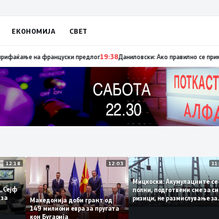
ЕКОНОМИЈА
СВЕТ
ца „мигранти за пари“, така на талогот на СДСМ му пука и најновата хи
12:18
12:03
Мицкоски: Акумулациит
и од „Сејф
полни, подготвени сме 
многу за
ризици, не размислувањ
Македонија доби грант од
поскапување на струја
149 милиони евра за пругата
кон Бугарија