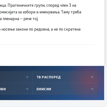
ница. Пратеничките групи, според член 3 на
омисијата за избори и именувања. Таму треба
 пленарна – рече тој.
а носење закони по редовна, а не по скратена
→
ТВ РАСПОРЕД
→
ОВИ
→
ЕМИСИИ
→