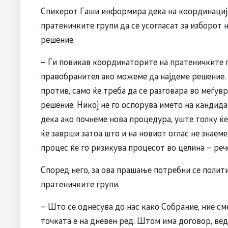
Спикерот Гаши информира дека на координациј
пратеничките групи да се усогласат за изборот 
решение.
– Ги повикав координаторите на пратеничките г
правобранител ако можеме да најдеме решение. Н
против, само ќе треба да се разговара во меѓувр
решение. Никој не го оспорува името на кандид
дека ако почнеме нова процедура, уште толку ќе
ќе заврши затоа што и на новиот оглас не знаеме
процес ќе го ризикува процесот во целина – рече
Според него, за ова прашање потребни се полит
пратеничките групи.
– Што се однесува до нас како Собрание, ние см
точката е на дневен ред. Штом има договор, ведн