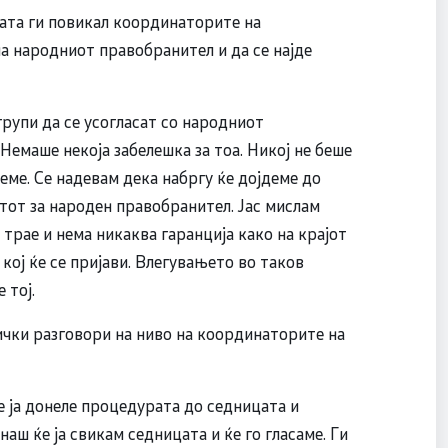
ата ги повикал координаторите на
на народниот правобранител и да се најде
рупи да се усогласат со народниот
емаше некоја забелешка за тоа. Никој не беше
еме. Се надевам дека набргу ќе дојдеме до
атот за народен правобранител. Јас мислам
 трае и нема никаква гаранција како на крајот
 кој ќе се пријави. Влегувањето во таков
 тој.
ички разговори на ниво на координаторите на
е ја донеле процедурата до седницата и
аш ќе ја свикам седницата и ќе го гласаме. Ги