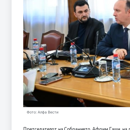
Фото: Алфа Вести
Претседателот на Собранието, Африм Гаши, на 