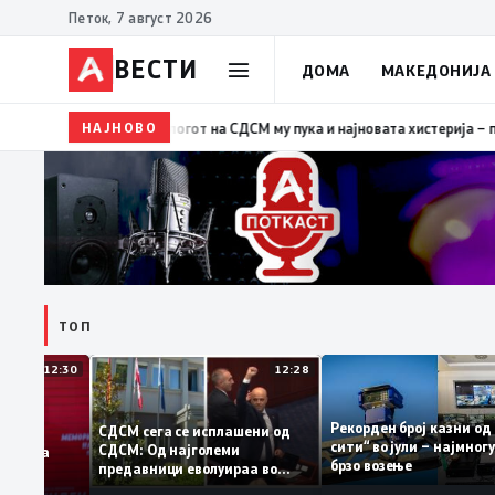
Петок, 7 август 2026
ВЕСТИ
ДОМА
МАКЕДОНИЈА
НАЈНОВО
19:39
ВМРО-ДПМНЕ: Како што му пукна меурот од сапуни
ТОП
12:30
12:28
Рекорден број казн
СДСМ сега се исплашени од
сити“ во јули – нај
СДСМ: Од најголеми
датоците на
брзо возење
предавници еволуираа во
емантираат
најголеми патриоти