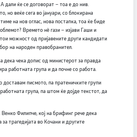
А дали ќе се договорат – тоа е до нив.
, но веќе сега во јануари, со блокирана
тиме на нов оглас, нова постапка, тоа ќе биде
облемот? Времето нè гази – изјави Гаши и
стои можност од пријавените други кандидати
бор на народен правобранител.
а дека чека допис од министерот за правда
ра работната група и да почне со работа.
го доставам писмото, па пратеничките групи
работната група, па штом ќе дојде текстот, да
 Венко Филипче, кој на брифинг рече дека
 за трагедијата во Кочани и другите