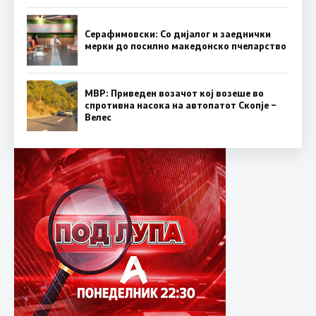
Серафимовски: Со дијалог и заеднички
мерки до посилно македонско пчеларство
МВР: Приведен возачот кој возеше во
спротивна насока на автопатот Скопје –
Велес