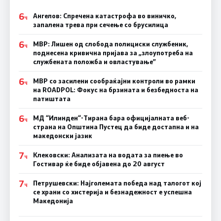
6
Ангелов: Спречена катастрофа во виничко,
Ч
запалена трева при сечење со брусилица
6
МВР: Лишен од слобода полициски службеник,
Ч
поднесена кривична пријава за „злоупотреба на
службената положба и овластување”
6
МВР со засилени сообраќајни контроли во рамки
Ч
на ROADPOL: Фокус на брзината и безбедноста на
патиштата
6
МД “Илинден“-Тирана бара официјалната веб-
Ч
страна на Општина Пустец да биде достапна и на
македонски јазик
7
Клековски: Анализата на водата за пиење во
Ч
Гостивар ќе биде објавена до 20 август
7
Петрушевски: Најголемата победа над талогот кој
Ч
се храни со хистерија и безнадежност е успешна
Македонија