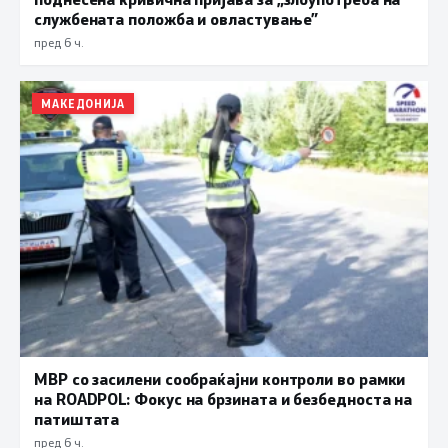
службената положба и овластување”
пред 6 ч.
МАКЕДОНИЈА
МВР со засилени сообраќајни контроли во рамки
на ROADPOL: Фокус на брзината и безбедноста на
патиштата
пред 6 ч.