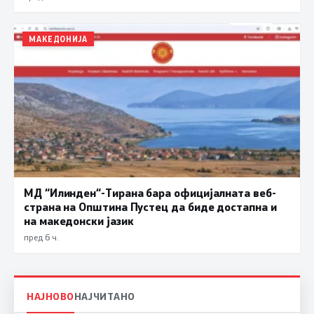
МАКЕДОНИЈА
МД “Илинден“-Тирана бара официјалната веб-
страна на Општина Пустец да биде достапна и
на македонски јазик
пред 6 ч.
НАЈНОВО
НАЈЧИТАНО