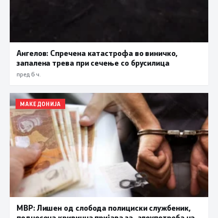
Ангелов: Спречена катастрофа во виничко,
запалена трева при сечење со брусилица
пред 6 ч.
МАКЕДОНИЈА
МВР: Лишен од слобода полициски службеник,
поднесена кривична пријава за „злоупотреба на