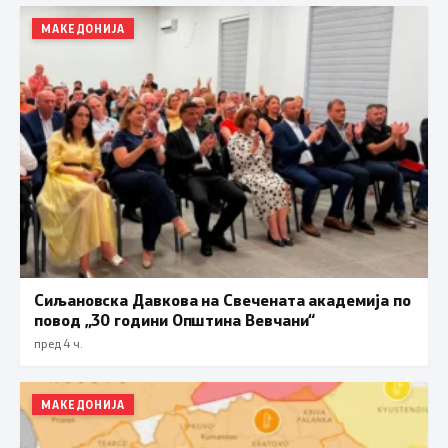
МАКЕДОНИЈА
Сиљановска Давкова на Свечената академија по
повод „30 години Општина Вевчани“
пред 4 ч.
МАКЕДОНИЈА