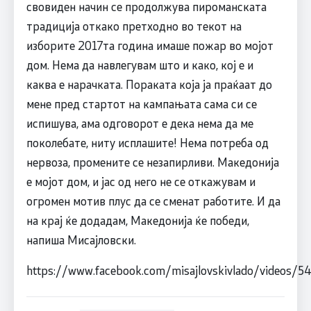
свовиден начин се продолжува пироманската
традиција откако претходно во текот на
изборите 2017та година имаше пожар во мојот
дом. Нема да навлегувам што и како, кој е и
каква е нарачката. Пораката која ја праќаат до
мене пред стартот на кампањата сама си се
испишува, ама одговорот е дека нема да ме
поколебате, ниту исплашите! Нема потреба од
нервоза, промените се незапирливи. Македонија
е мојот дом, и јас од него не се откажувам и
огромен мотив плус да се сменат работите. И да
на крај ќе додадам, Македонија ќе победи,
напиша Мисајловски.
https://www.facebook.com/misajlovskivlado/videos/