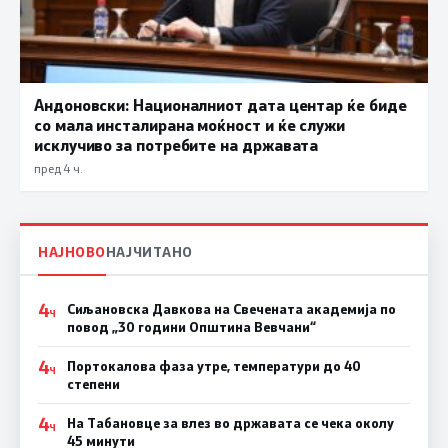
Андоновски: Националниот дата центар ќе биде
со мала инсталирана моќност и ќе служи
исклучиво за потребите на државата
пред 4 ч.
НАЈНОВО
НАЈЧИТАНО
4
Сиљановска Давкова на Свечената академија по
Ч
повод „30 години Општина Вевчани“
4
Портокалова фаза утре, температури до 40
Ч
степени
4
На Табановце за влез во државата се чека околу
Ч
45 минути