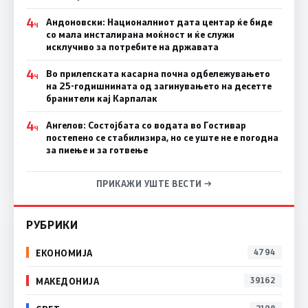
4
Андоновски: Националниот дата центар ќе биде
Ч
со мала инсталирана моќност и ќе служи
исклучиво за потребите на државата
4
Во прилепската касарна почна одбележувањето
Ч
на 25-годишнината од загинувањето на десетте
бранители кај Карпалак
4
Ангелов: Состојбата со водата во Гостивар
Ч
постепено се стабилизира, но се уште не е погодна
за пиење и за готвење
ПРИКАЖИ УШТЕ ВЕСТИ →
РУБРИКИ
ЕКОНОМИЈА
4794
МАКЕДОНИЈА
39162