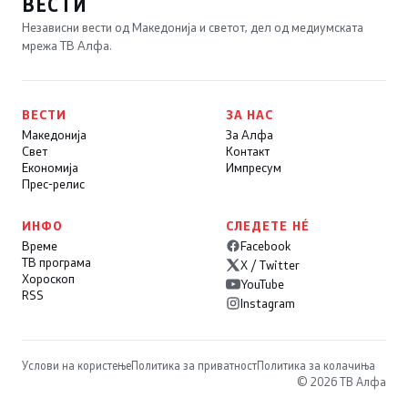
ВЕСТИ
Независни вести од Македонија и светот, дел од медиумската
мрежа ТВ Алфа.
ВЕСТИ
ЗА НАС
Македонија
За Алфа
Свет
Контакт
Економија
Импресум
Прес-релис
ИНФО
СЛЕДЕТЕ НÉ
Време
Facebook
ТВ програма
X / Twitter
Хороскоп
YouTube
RSS
Instagram
Услови на користење
Политика за приватност
Политика за колачиња
© 2026 ТВ Алфа