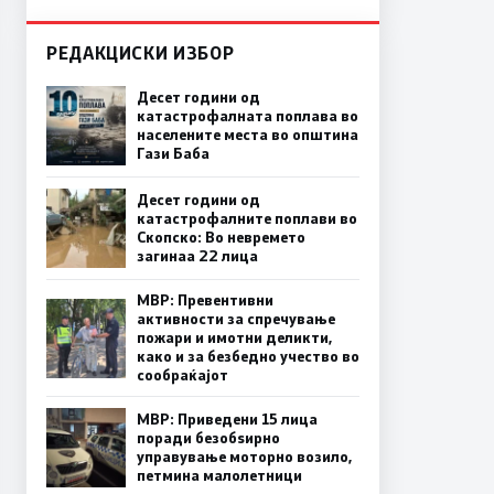
РЕДАКЦИСКИ ИЗБОР
Десет години од
катастрофалната поплава во
населените места во општина
Гази Баба
Десет години од
катастрофалните поплави во
Скопско: Во невремето
загинаа 22 лица
МВР: Превентивни
активности за спречување
пожари и имотни деликти,
како и за безбедно учество во
сообраќајот
МВР: Приведени 15 лица
поради безобѕирно
управување моторно возило,
петмина малолетници