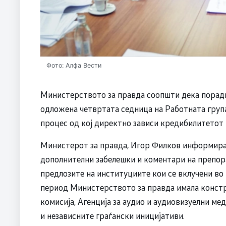
Фото: Алфа Вести
Министерството за правда соопшти дека порад
одложена четвртата седница на Работната груп
процес од кој директно зависи кредибилитетот 
Министерот за правда, Игор Филков информира
дополнителни забелешки и коментари на препор
предлозите на институциите кои се вклучени во 
период Министерството за правда имала конст
комисија, Агенција за аудио и аудиовизуелни ме
и независните граѓански иницијативи.