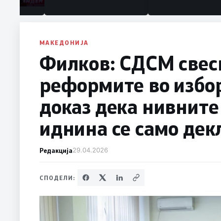
МАКЕДОНИЈА
Филков: СДСМ свес
реформите во избор
доказ дека нивните
иднина се само де
Редакција
29.04.2026
СПОДЕЛИ: