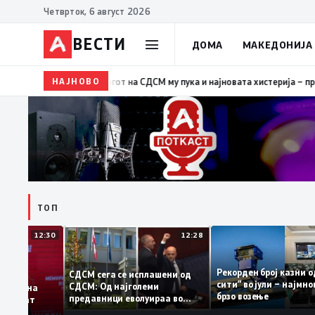
Четврток, 6 август 2026
ВЕСТИ
ДОМА
МАКЕДОНИЈА
НАЈНОВО
19:39
ВМРО-ДПМНЕ: Како што му пукна меурот од сапуни
ТОП
12:30
12:28
Рекорден број каз
СДСМ сега се исплашени од
сити“ во јули – на
СДСМ: Од најголеми
одатоците на
брзо возење
предавници еволуираа во
демантираат
најголеми патриоти