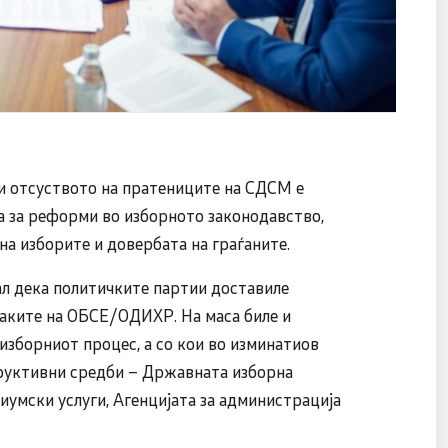
и отсуството на пратениците на СДСМ е
а за реформи во изборното законодавство,
на изборите и довербата на граѓаните.
л дека политичките партии доставиле
аките на ОБСЕ/ОДИХР. На маса биле и
изборниот процес, а со кои во изминатиов
руктивни средби – Државната изборна
диумски услуги, Агенцијата за администрација