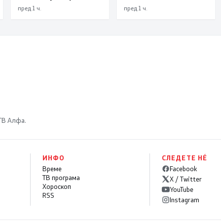
лишени поради
град“ е доказ дека
пред 1 ч.
пред 1 ч.
безобѕирно возење
институциите
функционираат
 ТВ Алфа.
ИНФО
СЛЕДЕТЕ НÉ
Време
Facebook
ТВ програма
X / Twitter
Хороскоп
YouTube
RSS
Instagram