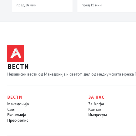
може да се
така на талогот на
пред 14 мин.
пред 15 мин.
минимизира ризикот
СДСМ му пука и
од западнонилска
најновата хистерија –
треска
прифаќање на
француски предлог
ВЕСТИ
Независни вести од Македонија и светот, дел од медиумската мрежа
ВЕСТИ
ЗА НАС
Македонија
За Алфа
Свет
Контакт
Економија
Импресум
Прес-релис