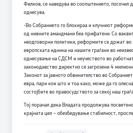
Филков, се наведува во соопштението, посочил д
однесува.
-Во Собранието го блокираа и клучниот реформс
од нивните амандмани беа прифатени. Со ваквит
неодговорни политики, реформите се држат во 
европската иднина на нашите граѓани во неизве
однесување на СДСМ и неучеството во работна
законодавство директно се загрозени 4 милиони 
Законот за јавното обвинителство во Собраниет
евра, пари кои што и тоа како, може да го олес
состојбите во правосудството за секој наш граѓ
Тој порачал дека Владата продолжува посветен
крајната цел – обезбедување стабилност, просп