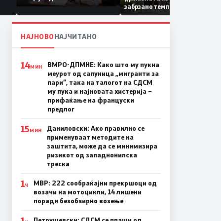
Коридор 8, Македонија
забрзано темпо
станува раскрсница на
Балканот
НАЈНОВО
НАЈЧИТАНО
14
ВМРО-ДПМНЕ: Како што му пукна
МИН
меурот од сапуница „мигранти за
пари“, така на талогот на СДСМ
му пука и најновата хистерија –
прифаќање на француски
предлог
15
Даниловски: Ако правилно се
МИН
применуваат методите на
заштита, може да се минимизира
ризикот од западнонилска
треска
1
МВР: 222 сообраќајни прекршоци од
Ч
возачи на мотоцикли, 14 лишени
поради безобѕирно возење
1
Петрушевски: СДСМ се плаши од