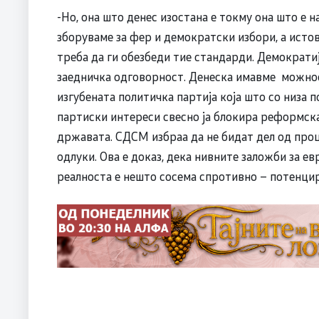
-Но, она што денес изостана е токму она што е 
зборуваме за фер и демократски избори, а исто
треба да ги обезбеди тие стандарди. Демократи
заедничка одговорност. Денеска имавме можност
изгубената политичка партија која што со низа 
партиски интереси свесно ја блокира реформска
државата. СДСМ избраа да не бидат дел од проц
одлуки. Ова е доказ, дека нивните заложби за е
реалноста е нешто сосема спротивно – потенци