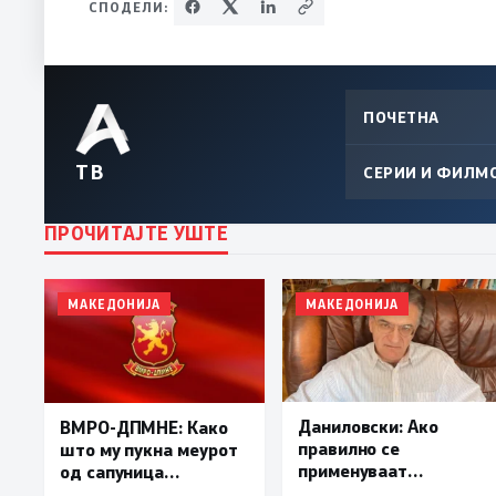
СПОДЕЛИ:
ПОЧЕТНА
ТВ
СЕРИИ И ФИЛМ
ПРОЧИТАЈТЕ УШТЕ
МАКЕДОНИЈА
МАКЕДОНИЈА
Даниловски: Ако
ВМРО-ДПМНЕ: Како
правилно се
што му пукна меурот
применуваат
од сапуница
методите на заштита,
„мигранти за пари“,