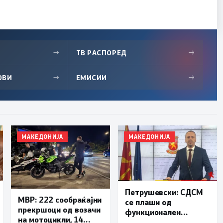
→
ТВ РАСПОРЕД
→
ОВИ
→
ЕМИСИИ
→
МАКЕДОНИЈА
МАКЕДОНИЈА
Петрушевски: СДСМ
МВР: 222 сообраќајни
се плаши од
прекршоци од возачи
функционален
на мотоцикли, 14
систем, „Безбеден