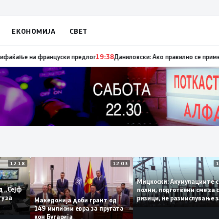
ЕКОНОМИЈА
СВЕТ
ца „мигранти за пари“, така на талогот на СДСМ му пука и најновата х
12:18
12:03
Мицкоски: Акумулации
ни од „Сејф
полни, подготвени сме
јмногу за
ризици, не размислува
Македонија доби грант од
поскапување на струј
149 милиони евра за пругата
кон Бугарија