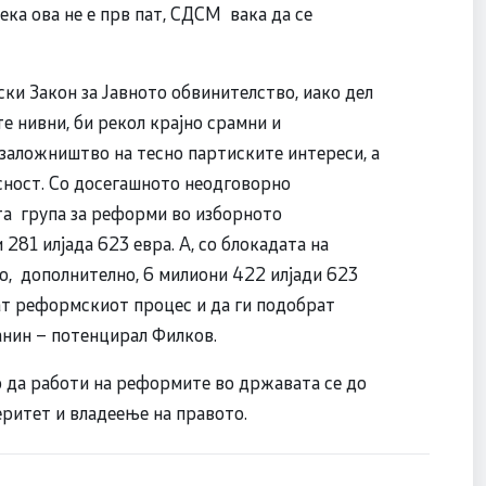
ека ова не е прв пат, СДСМ вака да се
ки Закон за Јавното обвинителство, иако дел
е нивни, би рекол крајно срамни и
заложништво на тесно партиските интереси, а
сност. Со досегашното неодговорно
та група за реформи во изборното
281 илјада 623 евра. А, со блокадата на
о, дополнително, 6 милиони 422 илјади 623
нат реформскиот процес и да ги подобрат
анин – потенцирал Филков.
о да работи на реформите во државата се до
еритет и владеење на правото.