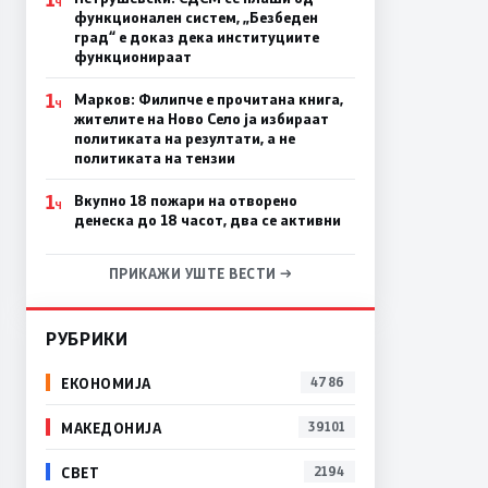
Ч
функционален систем, „Безбеден
град“ е доказ дека институциите
функционираат
1
Марков: Филипче е прочитана книга,
Ч
жителите на Ново Село ја избираат
политиката на резултати, а не
политиката на тензии
1
Вкупно 18 пожари на отворено
Ч
денеска до 18 часот, два се активни
ПРИКАЖИ УШТЕ ВЕСТИ →
РУБРИКИ
ЕКОНОМИЈА
4786
МАКЕДОНИЈА
39101
СВЕТ
2194