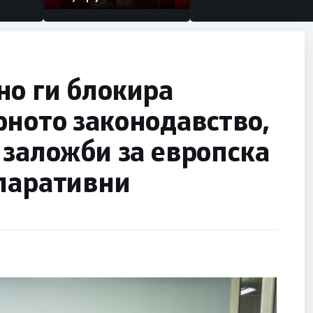
но ги блокира
ното законодавство,
 заложби за европска
кларативни