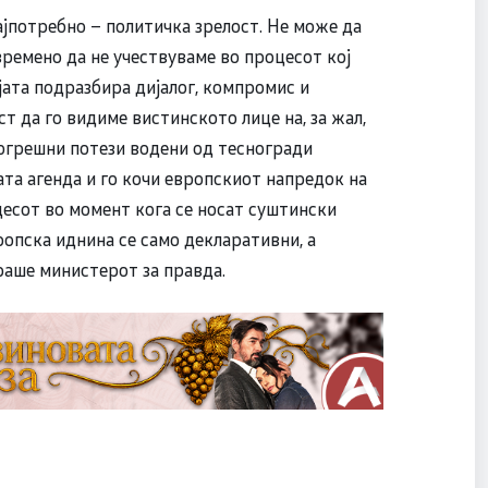
најпотребно – политичка зрелост. Не може да
времено да не учествуваме во процесот кој
јата подразбира дијалог, компромис и
 да го видиме вистинското лице на, за жал,
погрешни потези водени од тесногради
та агенда и го кочи европскиот напредок на
есот во момент кога се носат суштински
вропска иднина се само декларативни, а
раше министерот за правда.