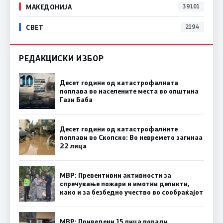
МАКЕДОНИЈА
39101
СВЕТ
2194
РЕДАКЦИСКИ ИЗБОР
Десет години од катастрофалната
поплава во населените места во општина
Гази Баба
Десет години од катастрофалните
поплави во Скопско: Во невремето загинаа
22 лица
МВР: Превентивни активности за
спречување пожари и имотни деликти,
како и за безбедно учество во сообраќајот
МВР: Приведени 15 лица поради