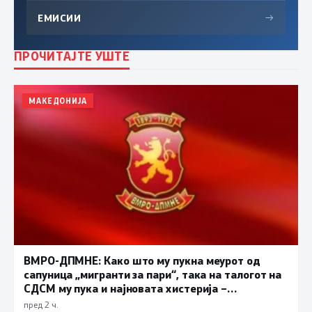
ЕМИСИИ
→
ПРОЧИТАЈТЕ УШТЕ
МАКЕДОНИЈА
ВМРО-ДПМНЕ: Како што му пукна меурот од
сапуница „мигранти за пари“, така на талогот на
СДСМ му пука и најновата хистерија –
прифаќање на француски предлог
пред 2 ч.