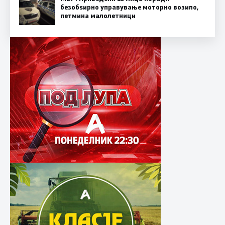
безобѕирно управување моторно возило,
петмина малолетници