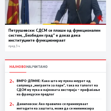
Петрушевски: СДСМ се плаши од функционален
систем, „Безбеден град“ е доказ дека
институциите функционираат
пред 3 ч.
НАЈНОВО
НАЈЧИТАНО
2
ВМРО-ДПМНЕ: Како што му пукна меурот од
Ч
сапуница „мигранти за пари“, така на талогот на
СДСМ му пука и најновата хистерија – прифаќање
на француски предлог
2
Даниловски: Ако правилно се применуваат
Ч
методите на заштита, може да се минимизира