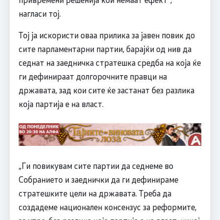
нагласи тој.
Тој ја искористи оваа прилика за јавен повик до
сите парламентарни партии, барајќи од нив да
седнат на заедничка стратешка средба на која ќе
ги дефинираат долгорочните правци на
државата, зад кои сите ќе застанат без разлика
која партија е на власт.
„Ги повикувам сите партии да седнеме во
Собранието и заеднички да ги дефинираме
стратешките цели на државата. Треба да
создадеме национален консензус за реформите,