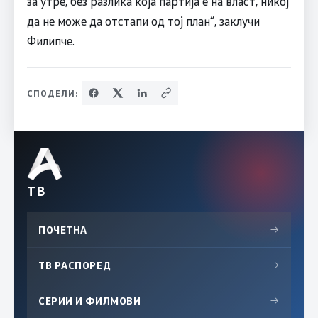
за утре, без разлика која партија е на власт, никој
да не може да отстапи од тој план“, заклучи
Филипче.
СПОДЕЛИ:
ТВ
ПОЧЕТНА
→
ТВ РАСПОРЕД
→
СЕРИИ И ФИЛМОВИ
→