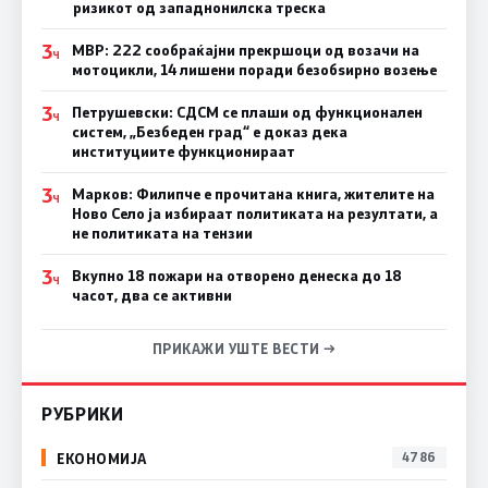
ризикот од западнонилска треска
3
МВР: 222 сообраќајни прекршоци од возачи на
Ч
мотоцикли, 14 лишени поради безобѕирно возење
3
Петрушевски: СДСМ се плаши од функционален
Ч
систем, „Безбеден град“ е доказ дека
институциите функционираат
3
Марков: Филипче е прочитана книга, жителите на
Ч
Ново Село ја избираат политиката на резултати, а
не политиката на тензии
3
Вкупно 18 пожари на отворено денеска до 18
Ч
часот, два се активни
ПРИКАЖИ УШТЕ ВЕСТИ →
РУБРИКИ
ЕКОНОМИЈА
4786