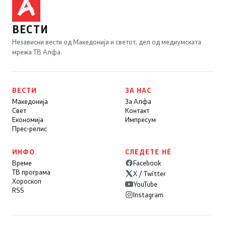
ВЕСТИ
Независни вести од Македонија и светот, дел од медиумската
мрежа ТВ Алфа.
ВЕСТИ
ЗА НАС
Македонија
За Алфа
Свет
Контакт
Економија
Импресум
Прес-релис
ИНФО
СЛЕДЕТЕ НÉ
Време
Facebook
ТВ програма
X / Twitter
Хороскоп
YouTube
RSS
Instagram