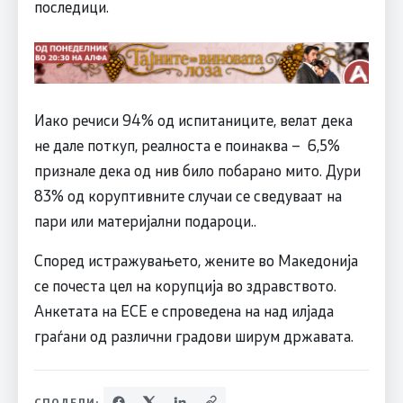
последици.
Иако речиси 94% од испитаниците, велат дека
не дале поткуп, реалноста е поинаква – 6,5%
признале дека од нив било побарано мито. Дури
83% од коруптивните случаи се сведуваат на
пари или материјални подароци..
Според истражувањето, жените во Македонија
се почеста цел на корупција во здравството.
Анкетата на ЕСЕ е спроведена на над илјада
граѓани од различни градови ширум државата.
СПОДЕЛИ: