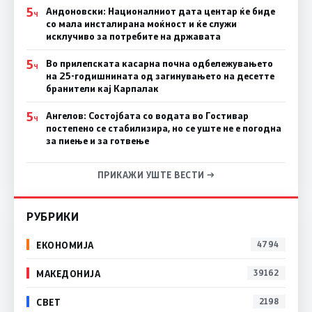
5
Андоновски: Националниот дата центар ќе биде
Ч
со мала инсталирана моќност и ќе служи
исклучиво за потребите на државата
5
Во прилепската касарна почна одбележувањето
Ч
на 25-годишнината од загинувањето на десетте
бранители кај Карпалак
5
Ангелов: Состојбата со водата во Гостивар
Ч
постепено се стабилизира, но се уште не е погодна
за пиење и за готвење
ПРИКАЖИ УШТЕ ВЕСТИ →
РУБРИКИ
ЕКОНОМИЈА
4794
МАКЕДОНИЈА
39162
СВЕТ
2198