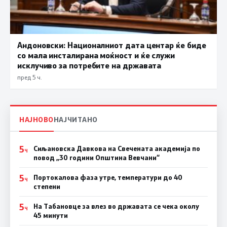
Андоновски: Националниот дата центар ќе биде
со мала инсталирана моќност и ќе служи
исклучиво за потребите на државата
пред 5 ч.
НАЈНОВО
НАЈЧИТАНО
5
Сиљановска Давкова на Свечената академија по
Ч
повод „30 години Општина Вевчани“
5
Портокалова фаза утре, температури до 40
Ч
степени
5
На Табановце за влез во државата се чека околу
Ч
45 минути