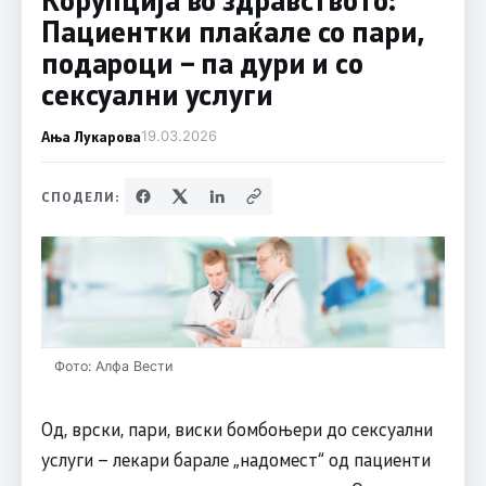
Пациентки плаќале со пари,
подароци – па дури и со
сексуални услуги
Ања Лукарова
19.03.2026
СПОДЕЛИ:
Фото: Алфа Вести
Од, врски, пари, виски бомбоњери до сексуални
услуги – лекари барале „надомест“ од пациенти