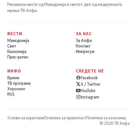
Независни вести од Македонија и светот, дел од медиумската
мрежа ТВ Алфа.
ВЕСТИ
ЗА НАС
Македонија
За Алфа
Свет
Контакт
Економија
Импресум
Прес-релис
ИНФО
СЛЕДЕТЕ НÉ
Време
Facebook
ТВ програма
X / Twitter
Хороскоп
YouTube
RSS
Instagram
Услови на користење
Политика за приватност
Политика за колачиња
© 2026 ТВ Алфа