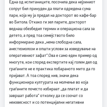
Една од испитаниците, посочила дека нејзиниот
сопруг бил принуден да плати одредена сума
пари, која му ја предал на докторот во кафе-бар
во Битола. Откако ги зел парите, докторот
веднаш обезбедил термин и операциона сала за
детето, а пред тоа семејството било
информирано дека „нема слободна сала,
анестезиолози и општи услови за изведување на
оперативниот зафат“.Ова е само еден пример од
многуте, кои според експертите кај голем дел од
граѓаните не е практика побараното мито да го
пријават. А тоа според нив, значи дека
функционира културата на молчење во која
граѓаните почесто избираат „да платат и да
завршат работа“ отколку да се соочат со
неизвесност и со потенцијални негативни