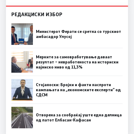
РЕДАКЦИСКИ ИЗБОР
Министерот Ферати се сретна со турскиот
амбасадор Улусој
Мерките за самовработување даваат
резултат – невработеноста на историски
најниско ниво од 11,3%
Стојаноски: Бројки и факти наспроти
кампањата на „економските експерти“ од
СДСM
Отворена за сообраќај уште една делница
од патот Елбасан-Ќафасан