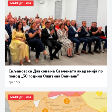
МАКЕДОНИЈА
Сиљановска Давкова на Свечената академија по
повод „30 години Општина Вевчани“
пред 5 ч.
МАКЕДОНИЈА