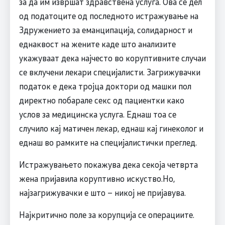
за да им извршат здравствена услуга. Ова се дел
од податоците од последното истражување на
Здружението за еманципација, солидарност и
еднаквост на жените каде што анализите
укажуваат дека најчесто во коруптивните случаи
се вклучени лекари специјалисти. Загрижувачки
податок е дека тројца доктори од машки пол
директно побарале секс од пациентки како
услов за медицинска услуга. Еднаш тоа се
случило кај матичен лекар, еднаш кај гинеколог и
еднаш во рамките на специјалистички преглед.
Истражувањето покажува дека секоја четврта
жена пријавила коруптивно искуство.Но,
најзагрижувачки е што – никој не пријавува.
Најкритично поле за корупција се операциите.