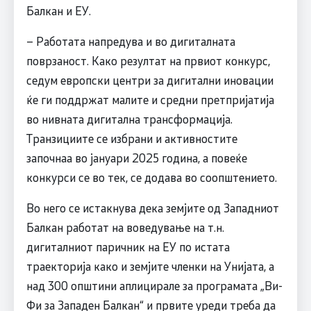
Балкан и ЕУ.
– Работата напредува и во дигиталната
поврзаност. Како резултат на првиот конкурс,
седум европски центри за дигитални иновации
ќе ги поддржат малите и средни претпријатија
во нивната дигитална трансформација.
Транзициите се избрани и активностите
започнаа во јануари 2025 година, а повеќе
конкурси се во тек, се додава во соопштението.
Во него се истакнува дека земјите од Западниот
Балкан работат на воведување на т.н.
дигиталниот паричник на ЕУ по истата
траекторија како и земјите членки на Унијата, а
над 300 општини аплицирале за програмата „Ви-
Фи за Западен Балкан“ и првите уреди треба да