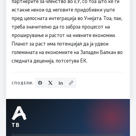
партнерите за членство во ЕУ, со тоа што ќе ги
истакне некои од неговите придобивки уште
пред целосната интеграција во Унијата. Тоа, пак,
треба значително да го забрза процесот на
проширување и растот на нивните економии.
Планот за раст има потенцијал да ја удвои
големината на економиите на Западен Балкан во
следната деценија, потсетува ЕК.
СПОДЕЛИ:
ТВ