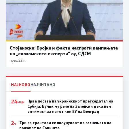
Стојаноски: Бројки и факти наспроти кампањата
на „економските експерти“ од СДСM
пред 22 ч.
НАЈНОВО
НАЈЧИТАНО
24
Прва посета на украинскиот претседател на
МИН
Србија: Вучиќ му рече на Зеленски дека не е
оптимист за патот кон ЕУ на Белград
2
Три ер трактори се вклучуваат во гаснењето на
Ч
пожарот во Сопиште