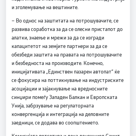
и зголемување на вештините.
– Во однос на заштитата на потрошувачите, се
развива соработка за да се олесни пристапот до
алатки, знаење и мрежи за да се изгради
капацитетот на земјите партнери за да се
обезбеди заштита на правата на потрошувачите
и безбедноста на производите. Конечно,
иницијативата „Единствен пазарен автопат“ ќе
се фокусира на поттикнување на индустриските
асоцијации и зајакнување на вредносните
синџири помеѓу Западен Балкан и Европската
Унија, забрзување на регулаторната
конвергенција и интеграција на деловните
заедници, се додава во соопштението.
Комисијата потсетува и дека денешниот Самит