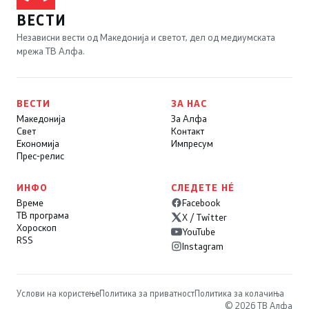
ВЕСТИ
Независни вести од Македонија и светот, дел од медиумската
мрежа ТВ Алфа.
ВЕСТИ
ЗА НАС
Македонија
За Алфа
Свет
Контакт
Економија
Импресум
Прес-релис
ИНФО
СЛЕДЕТЕ НÉ
Време
Facebook
ТВ програма
X / Twitter
Хороскоп
YouTube
RSS
Instagram
Услови на користење
Политика за приватност
Политика за колачиња
© 2026 ТВ Алфа