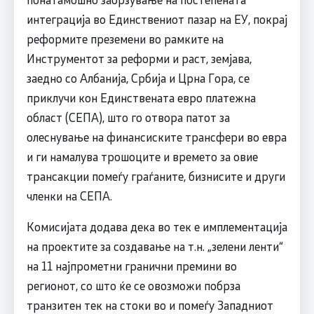
интеграција во Единствениот пазар на ЕУ, покрај
реформите преземени во рамките на
Инструментот за реформи и раст, земјава,
заедно со Албанија, Србија и Црна Гора, се
приклучи кон Единствената евро платежна
област (СЕПА), што го отвора патот за
олеснување на финансиските трансфери во евра
и ги намалува трошоците и времето за овие
трансакции помеѓу граѓаните, бизнисите и други
членки на СЕПА.
Комисијата додава дека во тек е имплементација
на проектите за создавање на т.н. „зелени ленти“
на 11 најпрометни гранични премини во
регионот, со што ќе се овозможи побрза
транзитен тек на стоки во и помеѓу Западниот