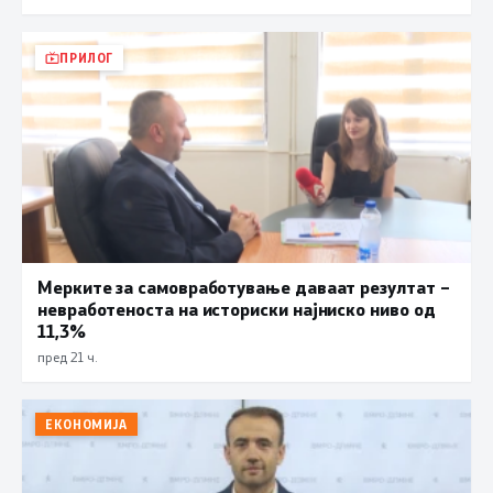
ПРИЛОГ
Мерките за самовработување даваат резултат –
невработеноста на историски најниско ниво од
11,3%
пред 21 ч.
ЕКОНОМИЈА