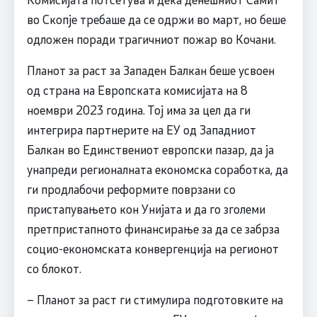
во Скопје требаше да се одржи во март, но беше
одложен поради трагичниот пожар во Кочани.
Планот за раст за Западен Балкан беше усвоен
од страна на Европската комисијата на 8
ноември 2023 година. Тој има за цел да ги
интегрира партнерите на ЕУ од Западниот
Балкан во Единствениот европски пазар, да ја
унапреди регионалната економска соработка, да
ги продлабочи реформите поврзани со
пристапувањето кон Унијата и да го зголеми
претпристапното финансирање за да се забрза
социо-економската конвергенција на регионот
со блокот.
– Планот за раст ги стимулира подготовките на