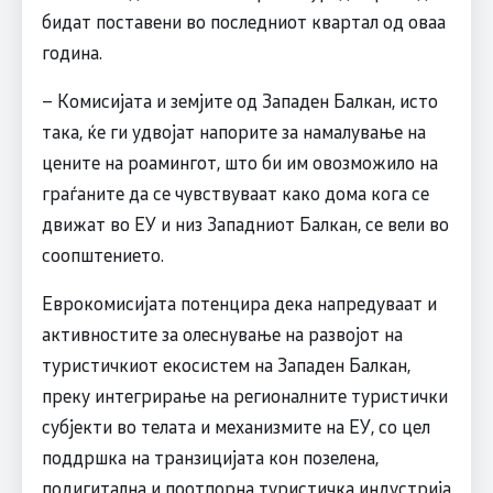
бидат поставени во последниот квартал од оваа
година.
– Комисијата и земјите од Западен Балкан, исто
така, ќе ги удвојат напорите за намалување на
цените на роамингот, што би им овозможило на
граѓаните да се чувствуваат како дома кога се
движат во ЕУ и низ Западниот Балкан, се вели во
соопштението.
Еврокомисијата потенцира дека напредуваат и
активностите за олеснување на развојот на
туристичкиот екосистем на Западен Балкан,
преку интегрирање на регионалните туристички
субјекти во телата и механизмите на ЕУ, со цел
поддршка на транзицијата кон позелена,
подигитална и поотпорна туристичка индустрија