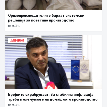
Оризопроизводителите бараат системски
решенија за поевтино производство
пред 3 ч.
ПРИЛОГ
Бројките охрабруваат: За стабилна инфлација
треба зголемување на домашното производство
пред 3 ч.