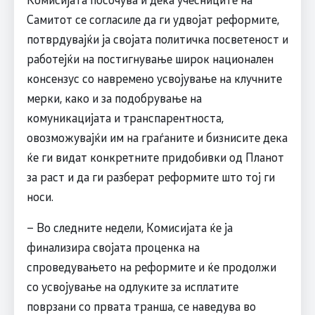
Самитот се согласиле да ги удвојат реформите,
потврдувајќи ја својата политичка посветеност и
работејќи на постигнување широк национален
консензус со навремено усвојување на клучните
мерки, како и за подобрување на
комуникацијата и транспарентноста,
овозможувајќи им на граѓаните и бизнисите дека
ќе ги видат конкретните придобивки од Планот
за раст и да ги разберат реформите што тој ги
носи.
– Во следните недели, Комисијата ќе ја
финализира својата проценка на
спроведувањето на реформите и ќе продолжи
со усвојување на одлуките за исплатите
поврзани со првата транша, се наведува во