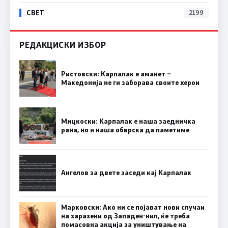
СВЕТ
2199
РЕДАКЦИСКИ ИЗБОР
Ристовски: Карпалак е аманет –
Македонија не ги заборава своите херои
Мицкоски: Карпалак е наша заедничка
рана, но и наша обврска да паметиме
Ангелов за двете заседи кај Карпалак
Марковски: Ако ни се појават нови случаи
на заразени од Западен-нил, ќе треба
помасовна акција за уништување на