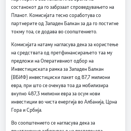
состанокот да го забрзаат спроведувањето на
Планот. Комисијата тесно соработува со
партнерите од Западен Балкан за да го постигне
токму тоа, се додава во соопштението.
Комисијата натаму нагласува дека за користење
на средствата од претфинансирањето таа му
предложи на Оперативниот одбор на
Инвестициската рамка за Западен Балкан
(ВБИФ) инвестициски пакет од 87,7 милиони
евра, при што се очекува тоа да мобилизира
вкупно 487,3 милиони евра за осум нови
инвестиции во чиста енергија во Албанија, Црна
Гора и Србија.
Во соопштението се нагласува дека за
понатамошно забрзување на постепената