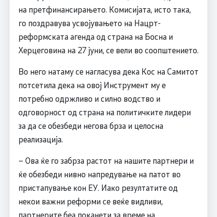
на претфинансирањето. Комисијата, исто така,
го поздравува усвојувањето на Нацрт-
реформската агенда од страна на Босна и
Херцеговина на 27 јуни, се вели во соопштението.
Во него натаму се нагласува дека Кос на Самитот
потсетила дека на овој Инструмент му е
потребно одржливо и силно водство и
одговорност од страна на политичките лидери
за да се обезбеди негова брза и целосна
реализација.
– Ова ќе го забрза растот на нашите партнери и
ќе обезбеди нивно напредување на патот во
пристапување кон ЕУ. Иако резултатите од
некои важни реформи се веќе видливи,
партнерите беа поканети за време на