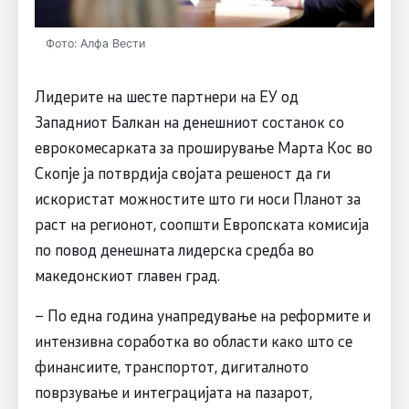
Фото: Алфа Вести
Лидерите на шесте партнери на ЕУ од
Западниот Балкан на денешниот состанок со
еврокомесарката за проширување Марта Кос во
Скопје ја потврдија својата решеност да ги
искористат можностите што ги носи Планот за
раст на регионот, соопшти Европската комисија
по повод денешната лидерска средба во
македонскиот главен град.
– По една година унапредување на реформите и
интензивна соработка во области како што се
финансиите, транспортот, дигиталното
поврзување и интеграцијата на пазарот,