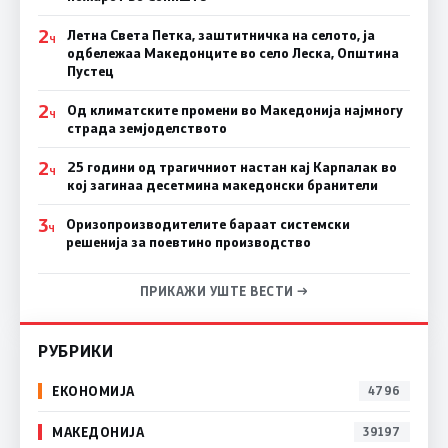
2
Летна Света Петка, заштитничка на селото, ја
Ч
одбележаа Македонците во село Леска, Општина
Пустец
2
Од климатските промени во Македонија најмногу
Ч
страда земјоделството
2
25 години од трагичниот настан кај Карпалак во
Ч
кој загинаа десетмина македонски бранители
3
Оризопроизводителите бараат системски
Ч
решенија за поевтино производство
ПРИКАЖИ УШТЕ ВЕСТИ →
РУБРИКИ
ЕКОНОМИЈА
4796
МАКЕДОНИЈА
39197