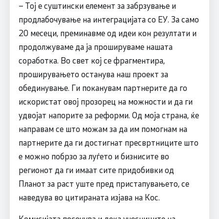
– Тој е суштински елемент за забрзување и
продлабочување на интеграцијата со ЕУ. За само
20 месеци, преминавме од идеи кон резултати и
продолжуваме да ја прошируваме нашата
соработка. Во свет кој се фрагментира,
проширувањето останува наш проект за
обединување. Ги поканувам партнерите да го
искористат овој прозорец на можности и да ги
удвојат напорите за реформи. Од моја страна, ќе
направам се што можам за да им помогнам на
партнерите да ги достигнат пресвртниците што
е можно побрзо за луѓето и бизнисите во
регионот да ги имаат сите придобивки од
Планот за раст уште пред пристапувањето, се
наведува во цитираната изјава на Кос.
Комисијата посочува и дека учесниците на