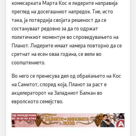
комесарката Марта Кос и лидерите направија
преглед на досегашниот напредок. Тие, исто
така, ја потврдија својата решеност да се
состануваат редовно за да го одржат
политичкиот моментум во спроведувањето на
Планот. Лидерите имаат намера повторно да се
сретнат на есен оваа година, се вели во
соопштението.
Во него се пренесува дел од обраќањето на Кос
на Самитот, според која, Планот за раст е
акцелераторот на Западниот Балкан во
европското семејство.