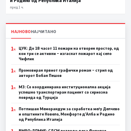
и Родино од Република Италија
пред 1 ч.
НАЈНОВО
НАЈЧИТАНО
1
ЦУК: До 18 часот 11 пожари на отворен простор, од
Ч
кои три се активни – изгаснат пожарот кај село
Чифлик
1
Промовиран првиот графички роман – стрип од
Ч
авторот Бобан Пешов
1
МЗ: Со координирана институционална акција
Ч
успешно транспортиран пациент со сериозна
повреда од Турција
1
Потпишан Меморандум за соработка меѓу Делчево
Ч
и општините Новело, Монфорте д’Алба и Родино
од Република Италија
ВМРО-ДПМНЕ: СДСM потврди дека Филипче