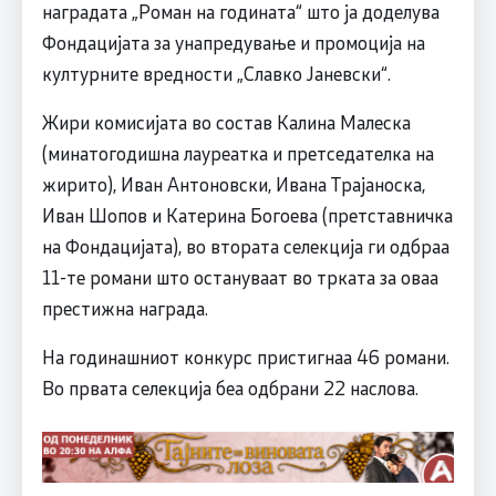
наградата „Роман на годината“ што ја доделува
Фондацијата за унапредување и промоција на
културните вредности „Славко Јаневски“.
Жири комисијата во состав Калина Малеска
(минатогодишна лауреатка и претседателка на
жирито), Иван Антоновски, Ивана Трајаноска,
Иван Шопов и Катерина Богоева (претставничка
на Фондацијата), во втората селекција ги одбраа
11-те романи што остануваат во трката за оваа
престижна награда.
На годинашниот конкурс пристигнаа 46 романи.
Во првата селекција беа одбрани 22 наслова.