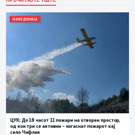
МАКЕДОНИЈА
ЦУК: До 18 часот 11 пожари на отворен простор,
од кои три се активни – изгаснат пожарот кај
село Чифлик