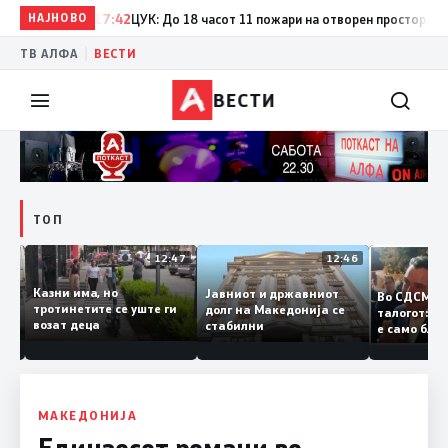
НАЈНОВО
17:42
ЦУК: До 18 часот 11 пожари на отворен простор, од кои
|
ТВ АЛФА
ВЕСТИ
ВЕСТИ
ТОП
12:50
12:47
12:46
Казни има, но
Јавниот и државниот
Во СДСМ
ии и
тротинетите се уште ги
долг на Македонија се
талогот:
возат деца
стабилни
е само б
ето
копија д
Заев
МАКЕДОНИЈА
Единаесет романи во