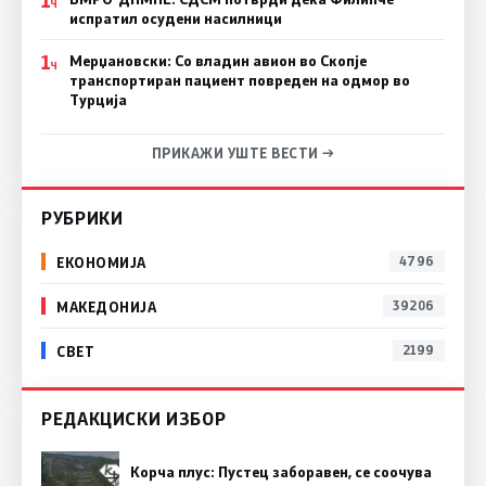
1
Ч
испратил осудени насилници
1
Мерџановски: Со владин авион во Скопје
Ч
транспортиран пациент повреден на одмор во
Турција
ПРИКАЖИ УШТЕ ВЕСТИ →
РУБРИКИ
ЕКОНОМИЈА
4796
МАКЕДОНИЈА
39206
СВЕТ
2199
РЕДАКЦИСКИ ИЗБОР
Корча плус: Пустец заборавен, се соочува