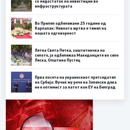
со недостаток на инвестиции во
инфраструктурата
Во Прилеп одбележани 25 години од
Карпалак: Нивната жртва е темел на
нашата одговорност
Летна Света Петка, заштитничка на
селото, ја одбележаа Македонците во село
Леска, Општина Пустец
Прва посета на украинскиот претседател
на Србија: Вучиќ му рече на Зеленски дека
не е оптимист за патот кон ЕУ на Белград