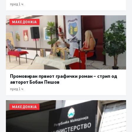
пред 1 ч.
МАКЕДОНИЈА
Промовиран првиот графички роман – стрип од
авторот Бобан Пешов
пред 1 ч.
МАКЕДОНИЈА