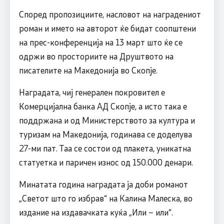
Според пропозициите, насловот на наградениот
роман и името на авторот ќе бидат соопштени
на прес-конференција на 13 март што ќе се
одржи во просториите на Друштвото на
писателите на Македонија во Скопје.
Наградата, чиј генерален покровител е
Комерцијална банка АД Скопје, а исто така е
поддржана и од Министерството за култура и
туризам на Македонија, годинава се доделува
27-ми пат. Таа се состои од плакета, уникатна
статуетка и паричен износ од 150.000 денари.
Минатата година наградата ја доби романот
„Светот што го избрав“ на Калина Малеска, во
издание на издавачката куќа „Или – или“.