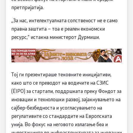
претпријатија.
„За нас, интелектуалната сопственост не е само
правна заштита – тоа е реален економски
ресурс,“ истакна министерот Дурмиши.
Тој ги презентираше тековните иницијативи,
како што се преводот на водичите на СЗИС
(ËIPO) за стартапи, поддршката преку Фондот за
иновации и технолошки развој, зајакнувањето на
сајбер-безбедноста и усогласувањето на
регулативите со стандардите на Европската
унија. Во фокус на неговото излагање беа и
инвестициите во инфраструктурата за иновации