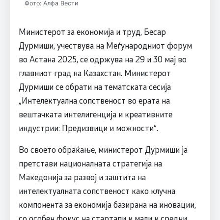
Фото: Алфа Вести
Министерот за економија и труд, Бесар
Дурмиши, учествува на Меѓународниот форум
во Астана 2025, се одржува на 29 и 30 мај во
главниот град на Казахстан. Министерот
Дурмиши се обрати на тематската сесија
„Интелектуална сопственост во ерата на
вештачката интелигенција и креативните
индустрии: Предизвици и можности“.
Во своето обраќање, министерот Дурмиши ја
претстави националната стратегија на
Македонија за развој и заштита на
интелектуалната сопственост како клучна
компонента за економија базирана на иновации,
со особен фокус на стартапи и мали и средни