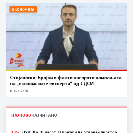
ЕКОНОМИЈА
Стојаноски: Бројки и факти наспроти кампањата
на „економските експерти“ од СДСM
вчера, 17:41
НАЈНОВО
НАЈЧИТАНО
12
ЦУК: До 18 часот 11 пожари на отворен простор,