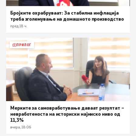
Бројките охрабруваат: За стабилна инфлација
треба зголемување на домашното производство
пред 18 ч.
ПРИЛОГ
Мерките за самовработување даваат резултат –
невработеноста на историски најниско ниво од
11,3%
вчера, 18:06