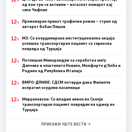
Ч
од кои три се активни – изгаснат пожарот кај
село Чифлик
12
Промовиран првиот графички роман – стрип од
Ч
авторот Бобан Пешов
12
МЗ: Со координирана институционална акција
Ч
успешно транспортиран пациент со сериозна
повреда од Турција
12
Потпишан Меморандум за соработка меѓу
Ч
Делчево и општините Новело, Монфорте д’Алба и
Родино од Република Италија
12
ВМРО-ДПМНЕ: СДСM потврди дека Филипче
Ч
испратил осудени насилници
12
Мерџановски: Со владин авион во Скопје
Ч
транспортиран пациент повреден на одмор во
Турција
ПРИКАЖИ УШТЕ ВЕСТИ →