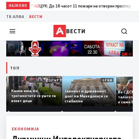
НАЈНОВО
17:42
ЦУК: До 18 часот 11 пожари на отворен простор, од кои 
|
ТВ АЛФА
ВЕСТИ
ВЕСТИ
ТОП
12:50
12:47
12:46
Казни има, но
Јавниот и државниот
Во СДСМ
дии и
тротинетите се уште ги
долг на Македонија се
талогот
возат деца
стабилни
е само 
ието
копија 
Заев
ЕКОНОМИЈА
Дурмиши: Интелектуалната