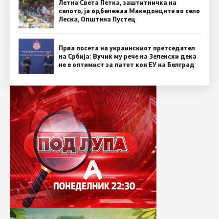
Летна Света Петка, заштитничка на
селото, ја одбележаа Македонците во село
Леска, Општина Пустец
Прва посета на украинскиот претседател
на Србија: Вучиќ му рече на Зеленски дека
не е оптимист за патот кон ЕУ на Белград