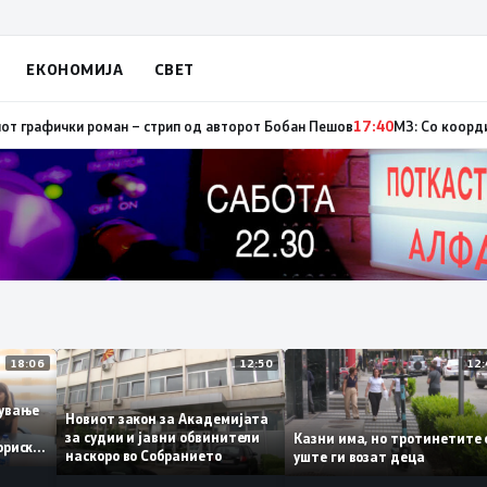
ЕКОНОМИЈА
СВЕТ
р, од кои три се активни – изгаснат пожарот кај село Чифлик
17:41
Пром
18:06
12:50
аботување
Новиот закон за Академијата
за судии и јавни обвинители
Казни има, но тротинети
историски
наскоро во Собранието
уште ги возат деца
,3%