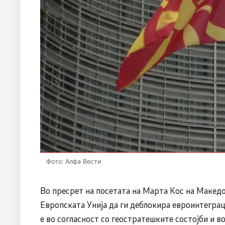
Фото: Алфа Вести
Во пресрет на посетата на Марта Кос на Македо
Европската Унија да ги деблокира евроинтеграц
е во согласност со геостратешките состојби и во