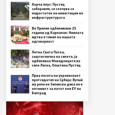
Корча плус: Пустец
заборавен, се соочува со
недостаток на инвестиции во
инфраструктурата
Во Прилеп одбележани 25
години од Карпалак: Нивната
жртва е темел на нашата
одговорност
Летна Света Петка,
заштитничка на селото, ја
одбележаа Македонците во
село Леска, Општина Пустец
Прва посета на украинскиот
претседател на Србија: Вучиќ
му рече на Зеленски дека не е
оптимист за патот кон ЕУ на
Белград