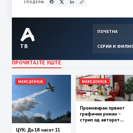
СПОДЕЛИ:
ПОЧЕТНА
ТВ
СЕРИИ И ФИЛМ
ПРОЧИТАЈТЕ УШТЕ
МАКЕДОНИЈА
МАКЕДОНИЈА
Промовиран првиот
графички роман –
стрип од авторот
Бобан Пешов
ЦУК: До 18 часот 11