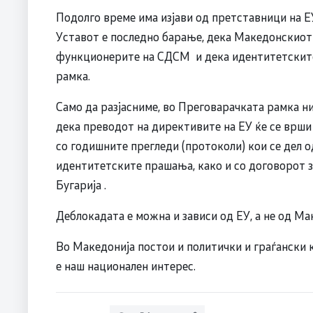
Подолго време има изјави од претставници на Е
Уставот е последно барање, дека Македонскиот ј
функционерите на СДСМ и дека идентитетските
рамка.
Само да разјасниме, во Преговарачката рамка ни
дека преводот на директивите на ЕУ ќе се врши н
со годишните прегледи (протоколи) кои се дел 
идентитетските прашања, како и со договорот 
Бугарија .
Деблокадата е можна и зависи од ЕУ, а не од Ма
Во Македонија постои и политички и граѓански к
е наш национален интерес.