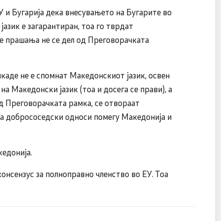
У и Бугарија дека внесувањето на Бугарите во
азик е загарантиран, тоа го тврдат
 прашања не се дел од Преговорачката
каде не е спомнат Македонскиот јазик, освен
а Македонски јазик (тоа и досега се прави), а
од Преговорачката рамка, се отвораат
за добрососедски односи помегу Македонија и
кедонија.
онсензус за полноправно членство во ЕУ. Тоа