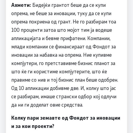
Ахмети:
Бидејќи грантот беше да се купи
опрема, не беше за иновации, туку да се купи
опрема покриена од грант. Не го разбирам тоа
100 проценти затоа што мојот тим ја водеше
апликацијата и бевме прифатени. Компании,
млади компании се финансираат од Фондот за
иновации за набавка на опрема. Ние купивме
компјутери, го претставивме бизнис планот за
што ќе ги користиме компјутерите, што ќе
правиме со нив и тој бизнис план беше одобрен.
Од 10 апликации добивме две. И, колку што јас
се разбирам, имаше странски одбор кој одлучи
да ни ги доделат овие средства.
Колку пари земавте од Фондот за иновации
и за кои проекти?