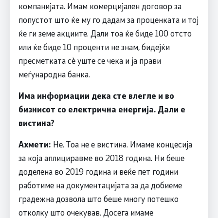
компанијата. Имам комерцијален договор за
попустот што ќе му го дадам за проценката и тој
ќе ги земе акциите. Дали тоа ќе биде 100 отсто
или ќе биде 10 проценти не знам, бидејќи
пресметката сѐ уште се чека и ја прави
меѓународна банка.
Има информации дека сте влегле и во
бизнисот со електрична енергија. Дали е
вистина?
Ахмети:
Не. Тоа не е вистина. Имаме концесија
за која аплициравме во 2018 година. Ни беше
доделена во 2019 година и веќе пет години
работиме на документацијата за да добиеме
градежна дозвола што беше многу потешко
отколку што очекував. Досега имаме