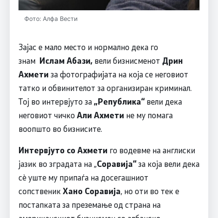
Фото: Алфа Вести
Зајас е мало место и нормално дека го
знам
Ислам Абази,
вели бизнисменот
Дрин
Ахмети
за фотографијата на која се неговиот
татко и обвинителот за организиран криминал.
Тој во интервјуто за
„Република“
вели дека
неговиот чичко
Али Ахмети
не му помага
воопшто во бизнисите.
Интервјуто со Ахмети
го водевме на англиски
јазик во зградата на „
Соравија“
за која вели дека
сѐ уште му припаѓа на досегашниот
сопственик
Хано Соравија
, но оти во тек е
постапката за преземање од страна на