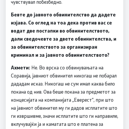
чувствувал побезбедно.
Бевте до јавното обвинителство да дадете
изјава. Со оглед на тоа дека против вас се
водат две постапки во обвинителството,
дали сведочевте за двете обвинителства, и
за обвинителството за организиран
криминал и за јавното обвинителството?
Ахмети:
Не. Во врска со обвинувањата на
Соравија, јавниот обвинител никогаш не побарал
дададам исказ. Никогаш не сум имал каква било
покана од нив. Ова беше покана за предметот за
концесијата на компанијата „Еверест“, при што
на јавниот обвинител му ги дадов исплатите што
ги извршивме, значи исплатите што ги направиле,
вклучувајќи ја и каматата што е платена за