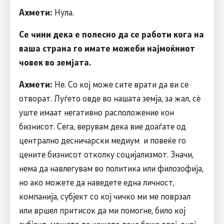
Ахмети:
Нула.
Се чини дека е полесно да се работи кога на
ваша страна го имате можеби најмоќниот
човек во земјата.
Ахмети:
Не. Со кој може сите врати да ви се
отворат. Луѓето овде во нашата земја, за жал, сè
уште имаат негативно расположение кон
бизнисот. Сега, верувам дека вие доаѓате од
централно десничарски медиум и повеќе го
цените бизнисот отколку социјализмот. Значи,
нема да навлегувам во политика или филозофија,
но ако можете да наведете една личност,
компанија, субјект со кој чичко ми ме поврзал
или вршел притисок да ми помогне, било кој
субјект, можете да кажете дека беше овој, оној,