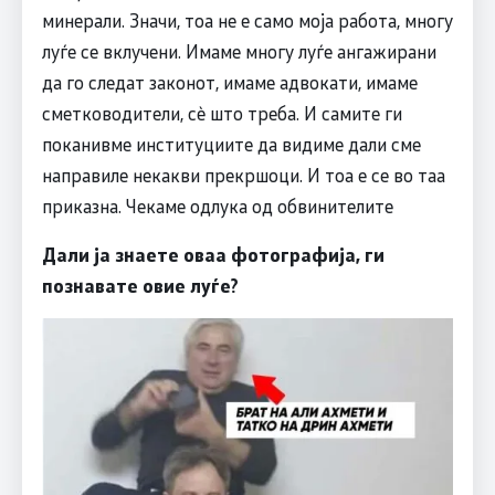
минерали. Значи, тоа не е само моja работа, многу
луѓе се вклучени. Имаме многу луѓе ангажирани
да го следат законот, имаме адвокати, имаме
сметководители, сè што треба. И самите ги
поканивме институциите да видиме дали сме
направиле некакви прекршоци. И тоа е се во таа
приказна. Чекаме одлука од обвинителите
Дали ја знаете оваа фотографија, ги
познавате овие луѓе?