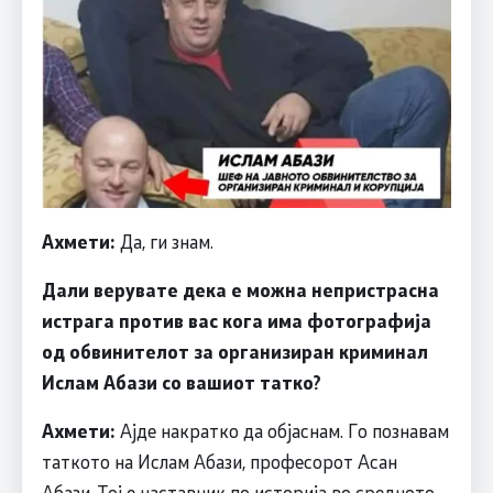
Ахмети:
Да, ги знам.
Дали верувате дека е можна непристрасна
истрага против вас кога има фотографија
од обвинителот за организиран криминал
Ислам Абази со вашиот татко?
Ахмети:
Ајде накратко да објаснам. Го познавам
таткото на Ислам Абази, професорот Асан
Абази. Тој е наставник по историја во средното