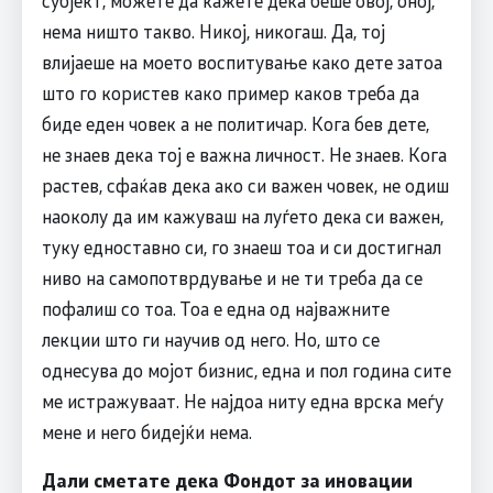
нема ништо такво. Никој, никогаш. Да, тој
влијаеше на моето воспитување како дете затоа
што го користев како пример каков треба да
биде еден човек а не политичар. Кога бев дете,
не знаев дека тој е важна личност. Не знаев. Кога
растев, сфаќав дека ако си важен човек, не одиш
наоколу да им кажуваш на луѓето дека си важен,
туку едноставно си, го знаеш тоа и си достигнал
ниво на самопотврдување и не ти треба да се
пофалиш со тоа. Тоа е една од најважните
лекции што ги научив од него. Но, што се
однесува до мојот бизнис, една и пол година сите
ме истражуваат. Не најдоа ниту една врска меѓу
мене и него бидејќи нема.
Дали сметате дека Фондот за иновации