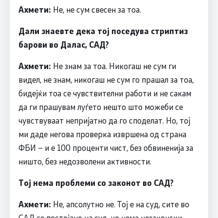
Ахмети:
Не, не сум свесен за тоа.
Дали знаевте дека тој поседува стриптиз
барови во Далас, САД?
Ахмети:
Не знам за тоа. Никогаш не сум ги
видел, не знам, никогаш не сум го прашал за тоа,
бидејќи тоа се чувствителни работи и не сакам
да ги прашувам луѓето нешто што можеби се
чувствуваат непријатно да го споделат. Но, тој
ми даде негова проверка извршена од страна
ФБИ – и е 100 проценти чист, без обвиненија за
ништо, без недозволени активности.
Тој нема проблеми со законот во САД?
Ахмети:
Не, апсолутно не. Тој е на суд, сите во
САД се постојано на суд, но нема незаконски