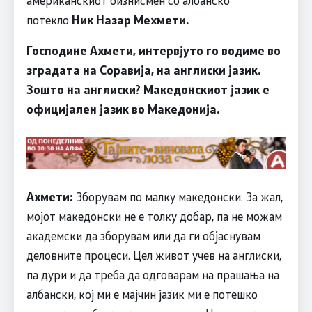
американскиот бизнисмен со албанско
потекло
Ник Назар Мехмети.
Господине Ахмети, интервјуто го водиме во
зградата на Соравија, на англиски јазик.
Зошто на англиски? Македонскиот јазик е
официјален јазик во Македонија.
Ахмети:
Зборувам по малку македонски. За жал,
мојот македонски не е толку добар, па не можам
академски да зборувам или да ги објаснувам
деловните процеси. Цел живот учев на англиски,
па дури и да треба да одговарам на прашања на
албански, кој ми е мајчин јазик ми е потешко