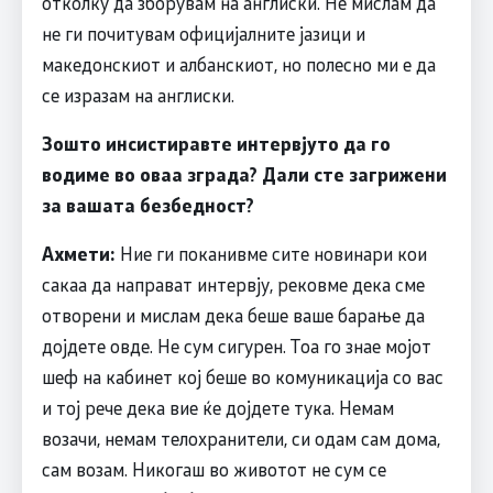
отколку да зборувам на англиски. Не мислам да
не ги почитувам официјалните јазици и
македонскиот и албанскиот, но полесно ми е да
се изразам на англиски.
Зошто инсистиравте интервјуто да го
водиме во оваа зграда? Дали сте загрижени
за вашата безбедност?
Ахмети:
Ние ги поканивме сите новинари кои
сакаа да направат интервју, рековме дека сме
отворени и мислам дека беше ваше барање да
дојдете овде. Не сум сигурен. Тоа го знае мојот
шеф на кабинет кој беше во комуникација со вас
и тој рече дека вие ќе дојдете тука. Немам
возачи, немам телохранители, си одам сам дома,
сам возам. Никогаш во животот не сум се