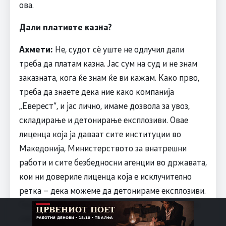
ова.
Дали плативте казна?
Ахмети:
Не, судот сѐ уште не одлучил дали
треба да платам казна. Јас сум на суд и не знам
заказната, кога ќе знам ќе ви кажам. Како прво,
треба да знаете дека ние како компанија
„Еверест“, и јас лично, имаме дозвола за увоз,
складирање и детонирање експлозиви. Овае
лиценца која ја даваат сите институции во
Македонија, Министерството за внатрешни
работи и сите безбедносни агенции во државата,
кои ни довериле лиценца која е исклучително
ретка – дека можеме да детонираме експлозиви.
Ги користиме за рударските активности за кои
сме лиценцирани. Второ, тие огномети беа