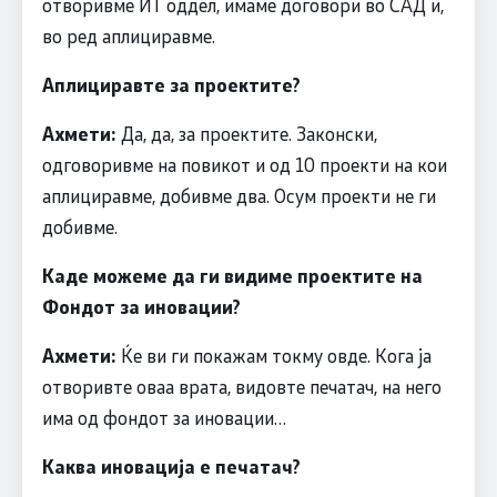
отворивме ИТ оддел, имаме договори во САД и,
во ред аплициравме.
Аплициравте за проектите?
Ахмети:
Да, да, за проектите. Законски,
одговоривме на повикот и од 10 проекти на кои
аплициравме, добивме два. Осум проекти не ги
добивме.
Каде можеме да ги видиме проектите на
Фондот за иновации?
Ахмети:
Ќе ви ги покажам токму овде. Кога ја
отворивте оваа врата, видовте печатач, на него
има од фондот за иновации…
Каква иновација е печатач?