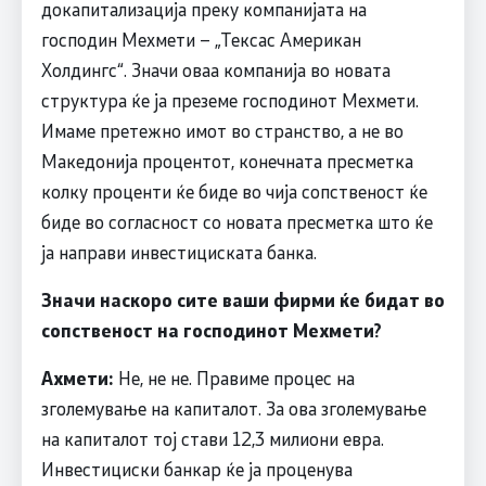
докапитализација преку компанијата на
господин Мехмети – „Тексас Американ
Холдингс“. Значи оваа компанија во новата
структура ќе ја преземе господинот Мехмети.
Имаме претежно имот во странство, а не во
Македонија процентот, конечната пресметка
колку проценти ќе биде во чија сопственост ќе
биде во согласност со новата пресметка што ќе
ја направи инвестициската банка.
Значи наскоро сите ваши фирми ќе бидат во
сопственост на господинот Мехмети?
Ахмети:
Не, не не. Правиме процес на
зголемување на капиталот. За ова зголемување
на капиталот тој стави 12,3 милиони евра.
Инвестициски банкар ќе ја проценува