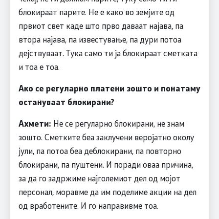
блокираат парите. Не е како во земјите од
првиот свет каде што прво даваат најава, па
втора најава, па известување, па дури потоа
дејствуваат. Тука само ти ја блокираат сметката
и тоа е тоа.
Ако се регуларно платени зошто и понатаму
остануваат блокирани?
Ахмети:
Не се регуларно блокирани, не знам
зошто. Сметките беа заклучени веројатно околу
јули, па потоа беа деблокирани, па повторно
блокирани, па пуштени. И поради оваа причина,
за да го задржиме најголемиот дел од мојот
персонал, моравме да им поделиме акции на дел
од вработените. И го направивме тоа.