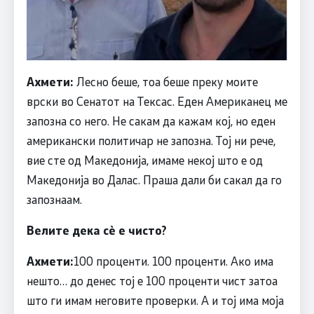
Ахмети:
Лесно беше, тоа беше преку моите
врски во Сенатот на Тексас. Еден Американец ме
запозна со него. Не сакам да кажам кој, но еден
американски политичар не запозна. Тој ни рече,
вие сте од Македонија, имаме некој што е од
Македонија во Далас. Праша дали би сакал да го
запознаам.
Велите дека сѐ е чисто?
Ахмети:
100 проценти. 100 проценти. Ако има
нешто… до денес тој е 100 проценти чист затоа
што ги имам неговите проверки. А и тој има моја