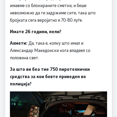
имавме со блокираните сметки, и беше
невозможно да ги задржиме сите, така што
бројката сега веројатно е 70-80 луѓе.
Имате 26 години, нели?
Ахмети:
Да, така е, колку што имал и
Александар Македонски кога владеел со
половина свет.
За што ви беа тие 750 пиротехнички
средства за кои бевте приведен во
полиција?