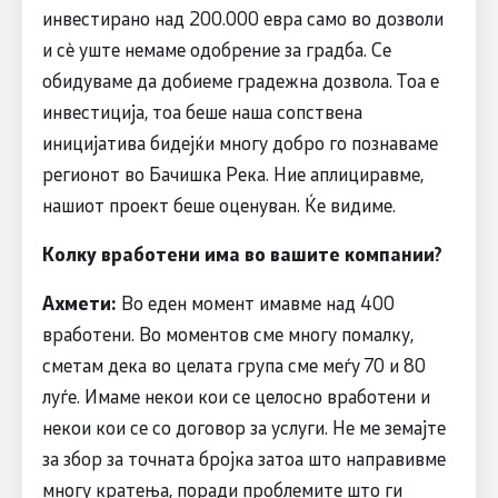
инвестирано над 200.000 евра само во дозволи
и сѐ уште немаме одобрение за градба. Се
обидуваме да добиеме градежна дозвола. Тоа е
инвестиција, тоа беше наша сопствена
иницијатива бидејќи многу добро го познаваме
регионот во Бачишка Река. Ние аплициравме,
нашиот проект беше оценуван. Ќе видиме.
Колку вработени има во вашите компании?
Ахмети:
Во еден момент имавме над 400
вработени. Во моментов сме многу помалку,
сметам дека во целата група сме меѓу 70 и 80
луѓе. Имаме некои кои се целосно вработени и
некои кои се со договор за услуги. Не ме земајте
за збор за точната бројка затоа што направивме
многу кратења, поради проблемите што ги