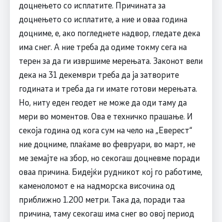
доцнењето со исплатите. Причината за
доцнењето со исплатите, а ние и оваа година
доцниме, е, ако погледнете надвор, гледате дека
има снег. А ние треба да одиме токму сега на
терен за да ги извршиме мерењата. Законот вели
дека на 31 декември треба да ја затворите
годината и треба да ги имате готови мерењата.
Но, ниту еден геодет не може да оди таму да
мери во моментов. Ова е техничко прашање. И
секоја година од кога сум на чело на „Еверест“
ние доцниме, плаќаме во февруари, во март, не
ме земајте на збор, но секогаш доцневме поради
оваа причина. Бидејќи рудникот кој го работиме,
каменоломот е на надморска височина од
приближно 1.200 метри. Така да, поради таа
причина, таму секогаш има снег во овој период