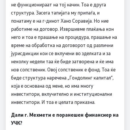
не функционираат на тој начин. Тоа е друга
структура. Засега тапијата му припаѓа, и
понатаму е на г-динот Хано Соравија. Но ние
работиме на договор. Извршивме плаќања кон
него и тоа е прашање на процедура, прашање на
време на обработка на договорот од различни
јурисдикции кои се вклучени во зделката и за
неколку недели таа ќе биде затворена и ќе има
нов сопственик. Овој сопственик е фонд. Тоа ќе
биде структура наречена „Гондолинг капитал“,
која е основана од мене, но има многу
инвеститори, вклучително и институционални
инвеститори. И тоа е целата приказна.
Дали г. Мехмети е поранешен финансиер на
УЧК?