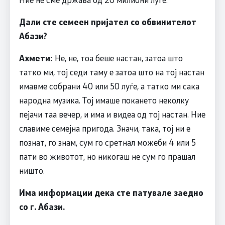
Дали сте семеен пријател со обвинителот
Абази?
Ахмети:
Не, не, тоа беше настан, затоа што
татко ми, тој седи таму е затоа што на тој настан
имавме собрани 40 или 50 луѓе, а татко ми сака
народна музика. Тој имаше покането неколку
пејачи таа вечер, и има и видеа од тој настан. Ние
славиме семејна пригода. Значи, така, тој ни е
познат, го знам, сум го сретнал можеби 4 или 5
пати во животот, но никогаш не сум го прашал
ништо.
Има информации дека сте патувале заедно
со г. Абази.