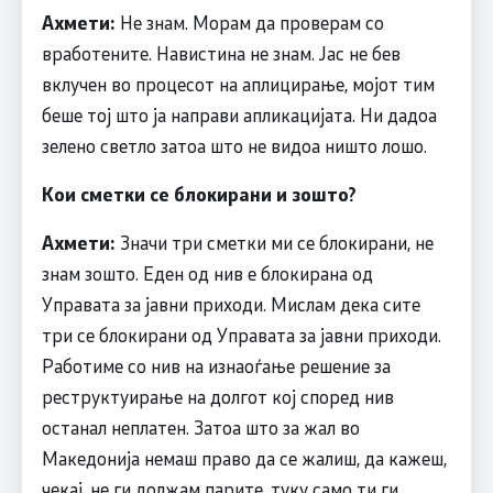
Ахмети:
Не знам. Морам да проверам со
вработените. Навистина не знам. Јас не бев
вклучен во процесот на аплицирање, мојот тим
беше тој што ја направи апликацијата. Ни дадоа
зелено светло затоа што не видоа ништо лошо.
Кои сметки се блокирани и зошто?
Ахмети:
Значи три сметки ми се блокирани, не
знам зошто. Еден од нив е блокирана од
Управата за јавни приходи. Мислам дека сите
три се блокирани од Управата за јавни приходи.
Работиме со нив на изнаоѓање решение за
реструктуирање на долгот кој според нив
останал неплатен. Затоа што за жал во
Македонија немаш право да се жалиш, да кажеш,
чекај, не ги должам парите, туку само ти ги