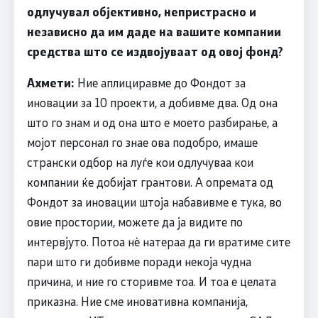
одлучувал објективно, непристрасно и
независно да им даде на вашите компании
средства што се издвојуваат од овој фонд?
Ахмети:
Ние аплициравме до Фондот за
иновации за 10 проекти, а добивме два. Од она
што го знам и од она што е моето разбирање, а
мојот персонал го знае ова подобро, имаше
странски одбор на луѓе кои одлучуваа кои
компании ќе добијат грантови. А опремата од
Фондот за иновации штоја набавивме е тука, во
овие простории, можете да ја видите по
интервјуто. Потоа нѐ натераа да ги вратиме сите
пари што ги добивме поради некоја чудна
причина, и ние го сторивме тоа. И тоа е целата
приказна. Ние сме иновативна компанија,