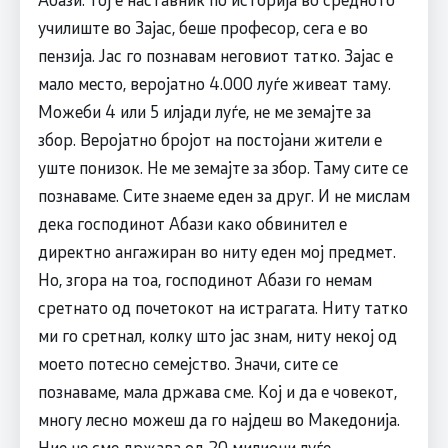
училиште во Зајас, беше професор, сега е во
пензија. Јас го познавам неговиот татко. Зајас е
мало место, веројатно 4.000 луѓе живеат таму.
Можеби 4 или 5 илјади луѓе, не ме земајте за
збор. Веројатно бројот на постојани жители е
уште понизок. Не ме земајте за збор. Таму сите се
познаваме. Сите знаеме еден за друг. И не мислам
дека господинот Абази како обвинител е
директно ангажиран во ниту еден мој предмет.
Но, згора на тоа, господинот Абази го немам
сретнато од почетокот на истрагата. Ниту татко
ми го сретнал, колку што јас знам, ниту некој од
моето потесно семејство. Значи, сите се
познаваме, мала држава сме. Кој и да е човекот,
многу лесно можеш да го најдеш во Македонија.
Ние не сме држава од 20 милиони луѓе.