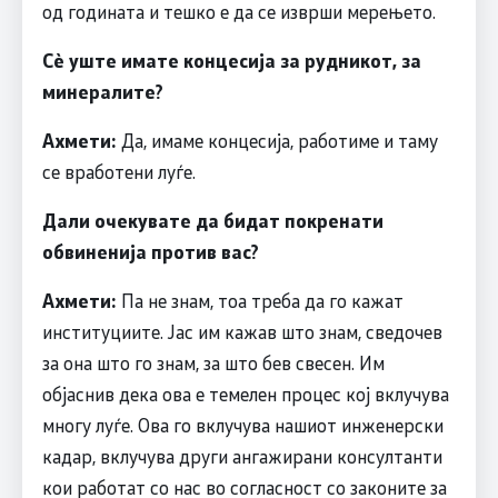
од годината и тешко е да се изврши мерењето.
Сѐ уште имате концесија за рудникот, за
минералите?
Ахмети:
Да, имаме концесија, работиме и таму
се вработени луѓе.
Дали очекувате да бидат покренати
обвиненија против вас?
Ахмети:
Па не знам, тоа треба да го кажат
институциите. Јас им кажав што знам, сведочев
за она што го знам, за што бев свесен. Им
објаснив дека ова е темелен процес кој вклучува
многу луѓе. Ова го вклучува нашиот инженерски
кадар, вклучува други ангажирани консултанти
кои работат со нас во согласност со законите за