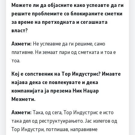
Можете ли да објасните како успеавте да ги
решите проблемите со блокираните сметки
за време на претходната и сегашната
власт?
Ахмети:
Не успеавме да ги решиме, само
плативме. Ни земаат пари од сметката и тоа е
тоа.
Кој е сопственик на Тор Индустрис? Имавте
најава дека се повлекувате и дека
компанијата ја презема Ник Наџар
Мехмети.
Ахмети:
Така, од сега, Тор Индустрис е исто
така дел од реструктуирањето. Јас излегов од
Тор Индустри, потпишав, направивме