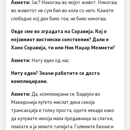
Ахмети:
Јас? Никогаш во мојот живот. Никогаш
во животот не сум бил во кола со него. Кажете
слободно кој ден било тоа, не било никогаш.
Овде сме во зградата на Соравија. Кој е
нејзиниот вистински сопственик? Дали е
Хано Соравија, ти или Ник Наџар Мехмети?
Ахмети:
Ниту еден од нас.
Ниту еден? Значи работите се доста
комплицирани.
Ахмети:
Да, комплиирани се. Бидејќи во
Македонија луѓето мислат дека секоја
трансакција е толку проста, одите некаде како
да купувате некоја мала продавница за слатки,
плаќате и ја земате тапијата. Големите бизниси