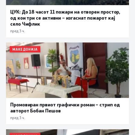
ЦУК: До 18 часот 11 пожари на отворен простор,
од кои три се активни – изгаснат пожарот кај
село Чифлик
пред 3 ч.
МАКЕДОНИЈА
Промовиран првиот графички роман – стрип од
авторот Бобан Пешов
пред 3 ч.