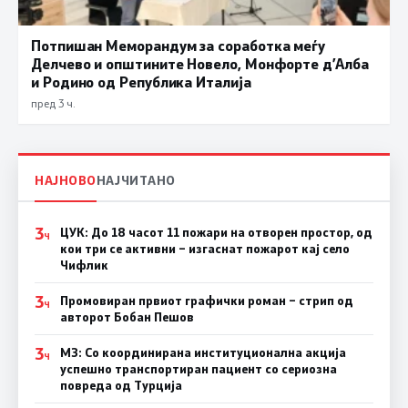
Потпишан Меморандум за соработка меѓу
Делчево и општините Новело, Монфорте д’Алба
и Родино од Република Италија
пред 3 ч.
НАЈНОВО
НАЈЧИТАНО
3
ЦУК: До 18 часот 11 пожари на отворен простор, од
Ч
кои три се активни – изгаснат пожарот кај село
Чифлик
3
Промовиран првиот графички роман – стрип од
Ч
авторот Бобан Пешов
3
МЗ: Со координирана институционална акција
Ч
успешно транспортиран пациент со сериозна
повреда од Турција