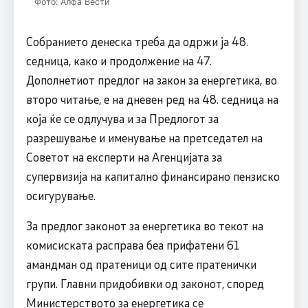
Фото: Алфа Вести
Собранието денеска треба да одржи ја 48.
седница, како и продолжение на 47.
Дополнетиот предлог на закон за енергетика, во
второ читање, е на дневен ред на 48. седница на
која ќе се одлучува и за Предлогот за
разрешување и именување на претседател на
Советот на експерти на Агенцијата за
супервизија на капитално финансирано пензиско
осигурување.
За предлог законот за енергетика во текот на
комисиската расправа беа прифатени 61
амандман од пратеници од сите пратенички
групи. Главни придобивки од законот, според
Министерството за енергетика се