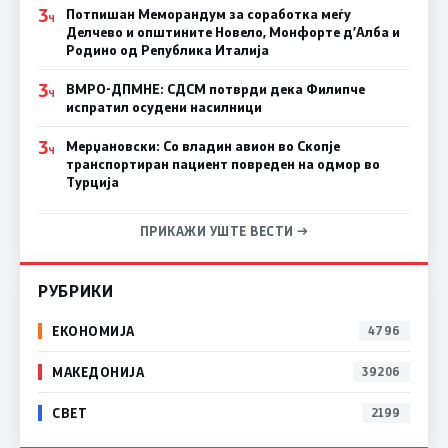
3
Потпишан Меморандум за соработка меѓу
Ч
Делчево и општините Новело, Монфорте д’Алба и
Родино од Република Италија
3
ВМРО-ДПМНЕ: СДСM потврди дека Филипче
Ч
испратил осудени насилници
3
Мерџановски: Со владин авион во Скопје
Ч
транспортиран пациент повреден на одмор во
Турција
ПРИКАЖИ УШТЕ ВЕСТИ →
РУБРИКИ
ЕКОНОМИЈА
4796
МАКЕДОНИЈА
39206
СВЕТ
2199