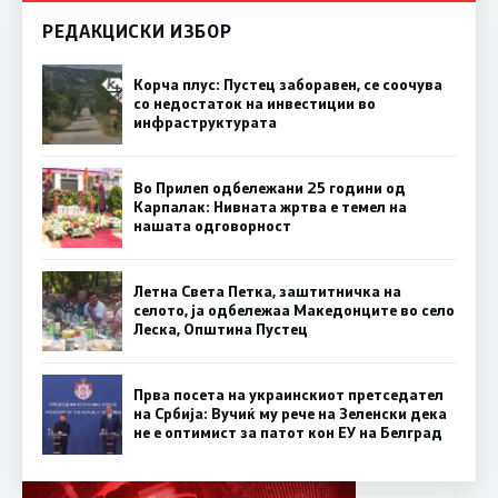
РЕДАКЦИСКИ ИЗБОР
Корча плус: Пустец заборавен, се соочува
со недостаток на инвестиции во
инфраструктурата
Во Прилеп одбележани 25 години од
Карпалак: Нивната жртва е темел на
нашата одговорност
Летна Света Петка, заштитничка на
селото, ја одбележаа Македонците во село
Леска, Општина Пустец
Прва посета на украинскиот претседател
на Србија: Вучиќ му рече на Зеленски дека
не е оптимист за патот кон ЕУ на Белград