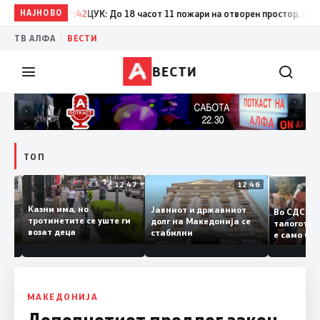
НАЈНОВО
17:42
ЦУК: До 18 часот 11 пожари на отворен простор, од кои т
|
ТВ АЛФА
ВЕСТИ
ВЕСТИ
ТОП
12:50
12:47
12:46
Казни има, но
Јавниот и државниот
Во СДС
дии и
тротинетите се уште ги
долг на Македонија се
талого
возат деца
стабилни
е само 
нието
копија 
Заев
МАКЕДОНИЈА
Дополнетиот предлог закон