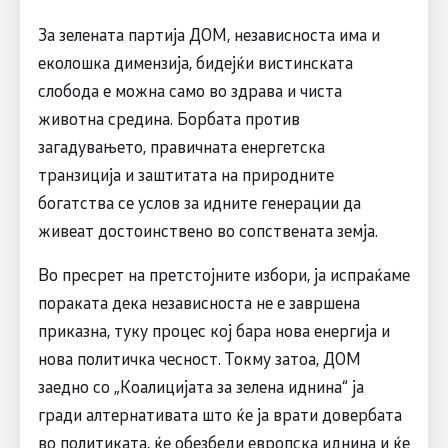
За зелената партија ДОМ, независноста има и
еколошка димензија, бидејќи вистинската
слобода е можна само во здрава и чиста
животна средина. Борбата против
загадувањето, правичната енергетска
транзиција и заштитата на природните
богатства се услов за идните генерации да
живеат достоинствено во сопствената земја.
Во пресрет на претстојните избори, ја испраќаме
пораката дека независноста не е завршена
приказна, туку процес кој бара нова енергија и
нова политичка чесност. Токму затоа, ДОМ
заедно со „Коалицијата за зелена иднина“ ја
гради алтернативата што ќе ја врати довербата
во политиката, ќе обезбеди европска иднина и ќе