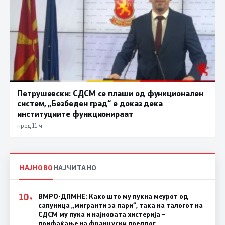
Петрушевски: СДСМ се плаши од функционален
систем, „Безбеден град“ е доказ дека
институциите функционираат
пред 11 ч.
НАЈНОВО
НАЈЧИТАНО
10
ВМРО-ДПМНЕ: Како што му пукна меурот од
Ч
сапуница „мигранти за пари“, така на талогот на
СДСМ му пука и најновата хистерија –
прифаќање на француски предлог