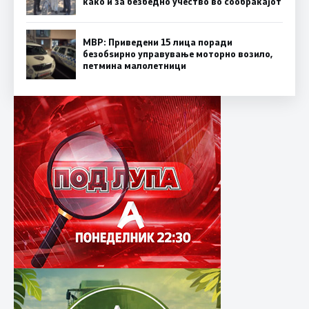
како и за безбедно учество во сообраќајот
МВР: Приведени 15 лица поради
безобѕирно управување моторно возило,
петмина малолетници