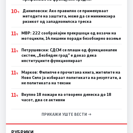
10
Даниловски: Ако правилно се применуваат
Ч
методите на заштита, може да се минимизира
ризикот од западнонилска треска
11
МВР: 222 сообраќајни прекршоци од возачи на
Ч
мотоцикли, 14 лишени поради безобѕирно возење
11
Петрушевски: СДСМ се плаши од функционален
Ч
систем, „Безбеден град“ е доказ дека
институциите функционираат
11
Марков: Филипче е прочитана книга, жителите на
Ч
Ново Село ја избираат политиката на резултати, а
не политиката на тензии
11
Вкупно 18 пожари на отворено денеска до 18
Ч
часот, два се активни
ПРИКАЖИ УШТЕ ВЕСТИ →
РУБРИКИ