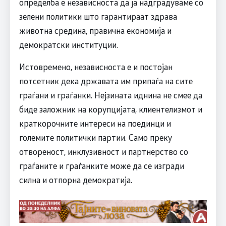
определба е независноста да ја надградуваме со
зелени политики што гарантираат здрава
животна средина, правична економија и
демократски институции.
Истовремено, независноста е и постојан
потсетник дека државата им припаѓа на сите
граѓани и граѓанки. Нејзината иднина не смее да
биде заложник на корупцијата, клиентелизмот и
краткорочните интереси на поединци и
големите политички партии. Само преку
отвореност, инклузивност и партнерство со
граѓаните и граѓанките може да се изгради
силна и отпорна демократија.