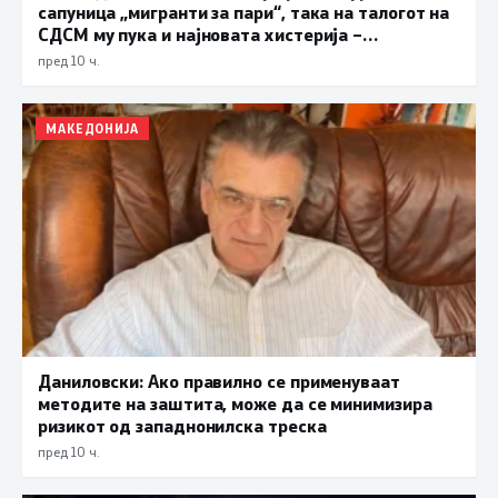
сапуница „мигранти за пари“, така на талогот на
СДСМ му пука и најновата хистерија –
прифаќање на француски предлог
пред 10 ч.
МАКЕДОНИЈА
Даниловски: Ако правилно се применуваат
методите на заштита, може да се минимизира
ризикот од западнонилска треска
пред 10 ч.