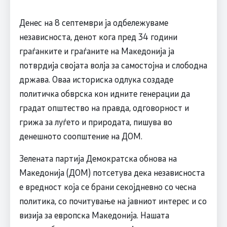
Денес на 8 септември ја одбележуваме
независноста, денот кога пред 34 години
граѓанките и граѓаните на Македонија ја
потврдија својата волја за самостојна и слободна
држава. Оваа историска одлука создаде
политичка обврска кон идните генерации да
градат општество на правда, одговорност и
грижа за луѓето и природата, пишува во
денешното соопштение на ДОМ.
Зелената партија Демократска обнова на
Македонија (ДОМ) потсетува дека независноста
е вредност која се брани секојдневно со чесна
политика, со почитување на јавниот интерес и со
визија за европска Македонија. Нашата