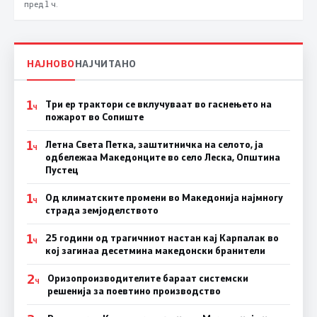
пред 1 ч.
НАЈНОВО
НАЈЧИТАНО
1
Три ер трактори се вклучуваат во гаснењето на
Ч
пожарот во Сопиште
1
Летна Света Петка, заштитничка на селото, ја
Ч
одбележаа Македонците во село Леска, Општина
Пустец
1
Од климатските промени во Македонија најмногу
Ч
страда земјоделството
1
25 години од трагичниот настан кај Карпалак во
Ч
кој загинаа десетмина македонски бранители
2
Оризопроизводителите бараат системски
Ч
решенија за поевтино производство