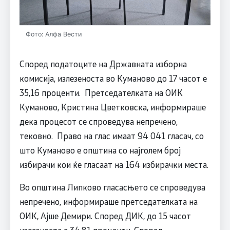
Фото: Алфа Вести
Според податоците на Државната изборна
комисија, излезеноста во Куманово до 17 часот е
35,16 проценти. Претседателката на ОИК
Куманово, Кристина Цветковска, информираше
дека процесот се спроведува непречено,
тековно. Право на глас имаат 94 041 гласач, со
што Куманово е општина со најголем број
избирачи кои ќе гласаат на 164 избирачки места.
Во општина Липково гласасњето се спроведува
непречено, информираше претседателката на
ОИК, Ајше Демири. Според ДИК, до 15 часот