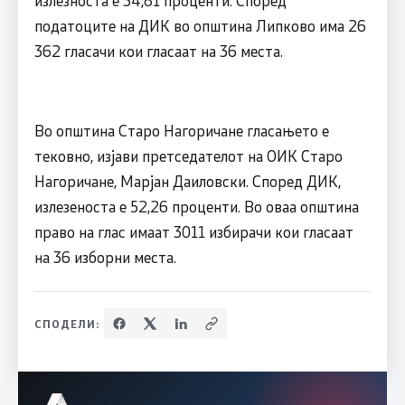
излезноста е 34,81 проценти. Според
податоците на ДИК во општина Липково има 26
362 гласачи кои гласаат на 36 места.
Во општина Старо Нагоричане гласањето е
тековно, изјави претседателот на ОИК Старо
Нагоричане, Марјан Даиловски. Според ДИК,
излезеноста е 52,26 проценти. Во оваа општина
право на глас имаат 3011 избирачи кои гласаат
на 36 изборни места.
СПОДЕЛИ: