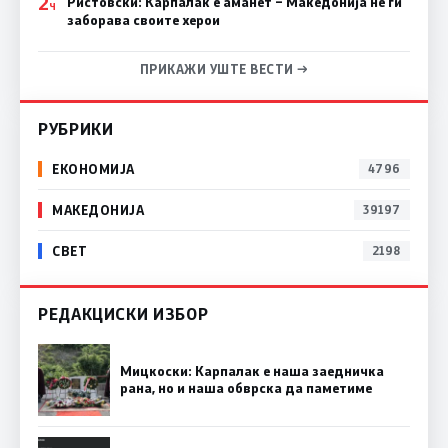
2
Ристовски: Карпалак е аманет – Македонија не ги
Ч
заборава своите херои
ПРИКАЖИ УШТЕ ВЕСТИ →
РУБРИКИ
ЕКОНОМИЈА
4796
МАКЕДОНИЈА
39197
СВЕТ
2198
РЕДАКЦИСКИ ИЗБОР
Мицкоски: Карпалак е наша заедничка
рана, но и наша обврска да паметиме