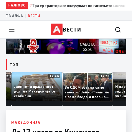
НАЈНОВО
13:07
Три ер трактори се вклучуваат во гаснењето на пожарот в
|
ТВ АЛФА
ВЕСТИ
ВЕСТИ
ТОП
12:47
12:46
12:38
Јавниот и државниот
И нас
Во СДСМ остана само
ште ги
долг на Македонија се
задово
талогот: Венко Филипче
стабилни
учени
е само бледа и полоша
од др
копија дури и од Зоран
Заев
МАКЕДОНИЈА
До 17 часот во Куманово