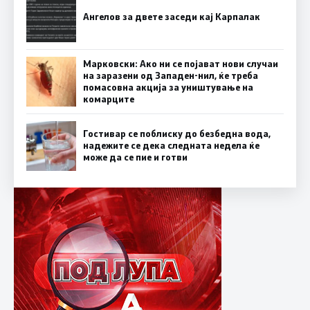
Ангелов за двете заседи кај Карпалак
Марковски: Ако ни се појават нови случаи
на заразени од Западен-нил, ќе треба
помасовна акција за уништување на
комарците
Гостивар се поблиску до безбедна вода,
надежите се дека следната недела ќе
може да се пие и готви