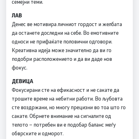
семејни теми.
ЛАВ
Денес ве мотивира личниот гордост и желбата
да останете доследни на себе. Во емотивните
односи не прифаќате половични одговори.
Креативна идеја може значително да ви го
подобри расположението и да ви даде нов
фокус.
ДЕВИЦА
Фокусирани сте на ефикасност и не сакате да
трошите време на небитни работи. Во љубовта
сте воздржани, но многу прецизни во тоа што го
сакате. Обрнете внимание на сигналите од
телото – потребен ви е подобар баланс меѓу
обврските и одморот.