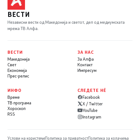
ВЕСТИ
Независни вести од Македонија и светот, дел од медиумската
мрежа ТВ Алфа.
ВЕСТИ
ЗА НАС
Македонија
За Алфа
Свет
Контакт
Економија
Импресум
Прес-релис
ИНФО
СЛЕДЕТЕ НÉ
Време
Facebook
ТВ програма
X / Twitter
Хороскоп
YouTube
RSS
Instagram
Услови на користење
Политика за приватност
Политика за колачиња