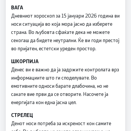
ВАГА
Дневниот хороскоп за 15 јануари 2026 година ви
носи ситуација во која мора јасно да изберете
страна. Во љубовта сфаќате дека не можете
секогаш да бидете неутрални. Ќе ви годи престој
во пријатен, естетски уреден простор.
ШКОРПИЈА
Денес ви е важно да ја задржите контролата врз
информациите што ги споделувате. Во
емотивните односи барате длабочина, но не
сакате вие први да се отворите. Насочете ја
енергијата кон една јасна цел.
СТРЕЛЕЦ
Денот носи потреба за искреност кон самите