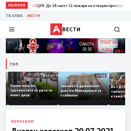
НАЈНОВО
17:42
ЦУК: До 18 часот 11 пожари на отворен простор, од кои
|
ТВ АЛФА
ВЕСТИ
ВЕСТИ
ТОП
12:50
12:47
12:46
Казни има, но
Јавниот и државниот
Во СДСМ
ии и
тротинетите се уште ги
долг на Македонија се
талогот:
возат деца
стабилни
е само б
ето
копија д
Заев
ХОРОСКОП
Дневен хороскоп 20.07.2021