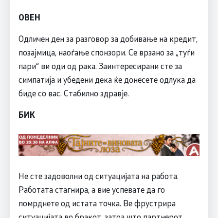
ОВЕН
Одличен ден за разговор за добивање на кредит,
позајмица, наоѓање спонзори. Се врзано за „туѓи
пари“ ви оди од рака. Заинтересирани сте за
симпатија и убедени дека ќе донесете одлука да
биде со вас. Стабилно здравје.
БИК
Не сте задоволни од ситуацијата на работа.
Работата стагнира, а вие успевате да го
помрднете од истата точка. Ве фрустрира
ситуацијата во бракот, затоа што партнерот