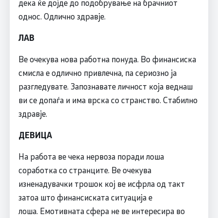
дека ќе дојде до подобрување на брачниот
однос. Одлично здравје.
ЛАВ
Ве очекува нова работна понуда. Во финансиска
смисла е одлично привлечна, па сериозно ја
разгледувате. Запознавате личност која веднаш
ви се допаѓа и има врска со странство. Стабилно
здравје.
ДЕВИЦА
На работа ве чека нервоза поради лоша
соработка со странците. Ве очекува
изненадувачки трошок кој ве исфрла од такт
затоа што финансиската ситуација е
лоша. Емотивната сфера не ве интересира во