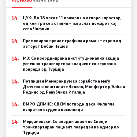
НАЈНОВО
НАЈЧИТАНО
14
ЦУК: До 18 часот 11 пожари на отворен простор,
Ч
од кои три се активни – изгаснат пожарот кај
село Чифлик
14
Промовиран првиот графички роман – стрип од
Ч
авторот Бобан Пешов
14
МЗ: Со координирана институционална акција
Ч
успешно транспортиран пациент со сериозна
повреда од Турција
14
Потпишан Меморандум за соработка меѓу
Ч
Делчево и општините Новело, Монфорте д’Алба и
Родино од Република Италија
14
ВМРО-ДПМНЕ: СДСM потврди дека Филипче
Ч
испратил осудени насилници
14
Мерџановски: Со владин авион во Скопје
Ч
транспортиран пациент повреден на одмор во
Турција