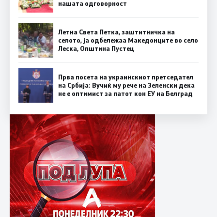
нашата одговорност
Летна Света Петка, заштитничка на
селото, ја одбележаа Македонците во село
Леска, Општина Пустец
Прва посета на украинскиот претседател
на Србија: Вучиќ му рече на Зеленски дека
не е оптимист за патот кон ЕУ на Белград