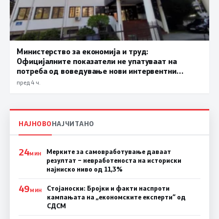
Министерство за економија и труд:
Официјалните показатели не упатуваат на
потреба од воведување нови интервентни
мерки, ценовните движења се стабилни
пред 4 ч.
НАЈНОВО
НАЈЧИТАНО
24
Мерките за самовработување даваат
МИН
резултат – невработеноста на историски
најниско ниво од 11,3%
49
Стојаноски: Бројки и факти наспроти
МИН
кампањата на „економските експерти“ од
СДСM