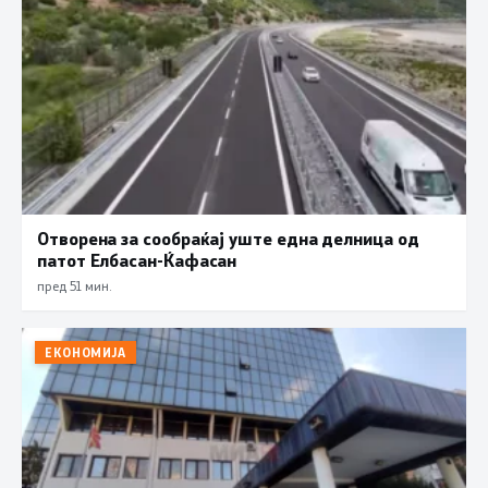
Отворена за сообраќај уште една делница од
патот Елбасан-Ќафасан
пред 51 мин.
ЕКОНОМИЈА