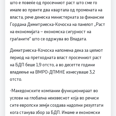
што е повеќе од просечниот раст што сме го
имале во првите два квартала од промената на
власта, рече денеска министерката за финансии
Гордана Димитриеска-Кочоска на панелот „Раст
на економијата – економска сигурност на
граѓаните“ што се одржува во Владата.
Димитриеска-Кочоска напомена дека за целиот
период на претходната власт просечниот раст
на БДП беше 1,9 отсто, а во десетте години
владеење на ВМРО-ДПМНЕ изнесуваше 3,2
отсто.
-Македонските компании функционираат во
услови на глобална неизвеснот која во речиси
сите европски земји создава надолни резултати
кога станува збор за БДП. Имаме и економски