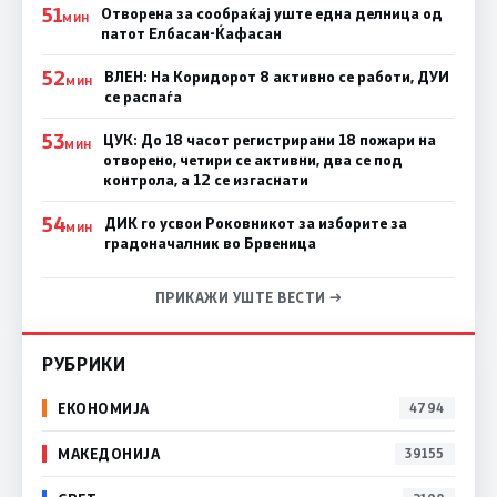
51
Отворена за сообраќај уште една делница од
МИН
патот Елбасан-Ќафасан
52
ВЛЕН: На Коридорот 8 активно се работи, ДУИ
МИН
се распаѓа
53
ЦУК: До 18 часот регистрирани 18 пожари на
МИН
отворено, четири се активни, два се под
контрола, а 12 се изгаснати
54
ДИК го усвои Роковникот за изборите за
МИН
градоначалник во Брвеница
ПРИКАЖИ УШТЕ ВЕСТИ →
РУБРИКИ
ЕКОНОМИЈА
4794
МАКЕДОНИЈА
39155