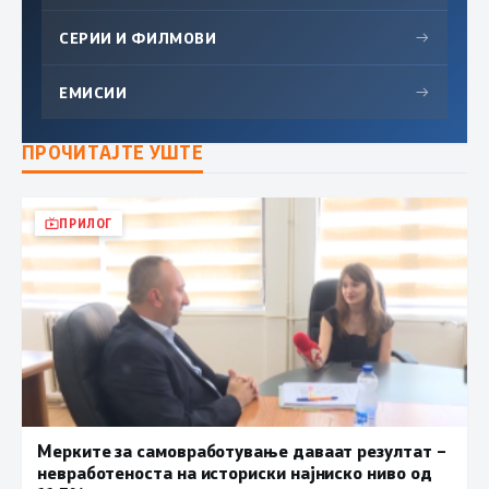
СЕРИИ И ФИЛМОВИ
→
ЕМИСИИ
→
ПРОЧИТАЈТЕ УШТЕ
ПРИЛОГ
Мерките за самовработување даваат резултат –
невработеноста на историски најниско ниво од