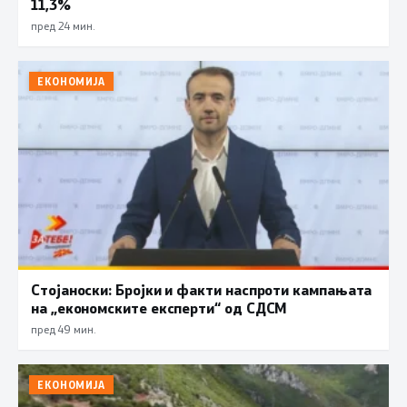
11,3%
пред 24 мин.
ЕКОНОМИЈА
Стојаноски: Бројки и факти наспроти кампањата
на „економските експерти“ од СДСM
пред 49 мин.
ЕКОНОМИЈА