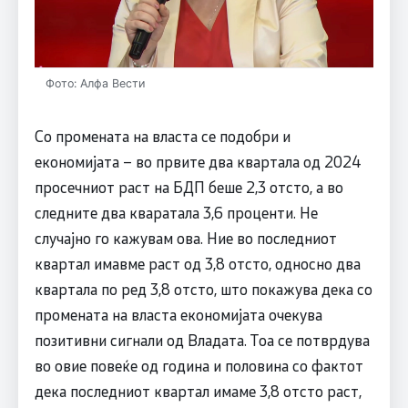
Фото: Алфа Вести
Со промената на власта се подобри и
економијата – во првите два квартала од 2024
просечниот раст на БДП беше 2,3 отсто, а во
следните два кваратала 3,6 проценти. Не
случајно го кажувам ова. Ние во последниот
квартал имавме раст од 3,8 отсто, односно два
квартала по ред 3,8 отсто, што покажува дека со
промената на власта економијата очекува
позитивни сигнали од Владата. Тоа се потврдува
во овие повеќе од година и половина со фактот
дека последниот квартал имаме 3,8 отсто раст,