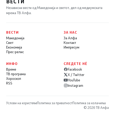
ВЕСТИ
Независни вести од Македонија и светот, дел од медиумската
мрежа ТВ Алфа.
ВЕСТИ
ЗА НАС
Македонија
За Алфа
Свет
Контакт
Економија
Импресум
Прес-релис
ИНФО
СЛЕДЕТЕ НÉ
Време
Facebook
ТВ програма
X / Twitter
Хороскоп
YouTube
RSS
Instagram
Услови на користење
Политика за приватност
Политика за колачиња
© 2026 ТВ Алфа