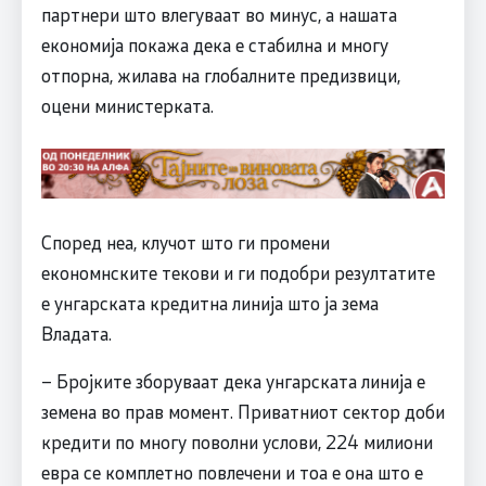
партнери што влегуваат во минус, а нашата
економија покажа дека е стабилна и многу
отпорна, жилава на глобалните предизвици,
оцени министерката.
Според неа, клучот што ги промени
економнските текови и ги подобри резултатите
е унгарската кредитна линија што ја зема
Владата.
– Бројките зборуваат дека унгарската линија е
земена во прав момент. Приватниот сектор доби
кредити по многу поволни услови, 224 милиони
евра се комплетно повлечени и тоа е она што е