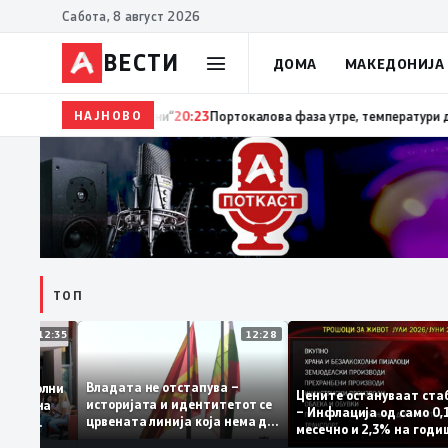
Сабота, 8 август 2026
ВЕСТИ
ДОМА
МАКЕДОНИЈА
НАЈНОВО
20:24
Сиљановска Давкова на Свечената академиј
ТОП
12:35
12:28
Владата не отстапува –
 се задоволни
Цените остануваат 
историјата и идентитетот се
чениците на
– Инфлација од само
црвената линија која нема да
ржавната
месечно и 2,3% на г
се погази
ниво