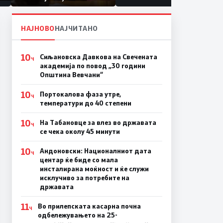
првачиња помалку
а
НАЈНОВО
НАЈЧИТАНО
10
Сиљановска Давкова на Свечената
Ч
академија по повод „30 години
Општина Вевчани“
10
Портокалова фаза утре,
Ч
температури до 40 степени
10
На Табановце за влез во државата
Ч
се чека околу 45 минути
10
Андоновски: Националниот дата
Ч
центар ќе биде со мала
инсталирана моќност и ќе служи
исклучиво за потребите на
државата
11
Во прилепската касарна почна
Ч
одбележувањето на 25-