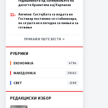
годишнината од загинувањето на
десетте бранители кај Карпалак
11
Ангелов: Состојбата со водата во
Ч
Гостивар постепено се стабилизира,
но се уште не е погодна за пиење и за
готвење
ПРИКАЖИ УШТЕ ВЕСТИ →
РУБРИКИ
ЕКОНОМИЈА
4794
МАКЕДОНИЈА
39162
СВЕТ
2198
РЕДАКЦИСКИ ИЗБОР