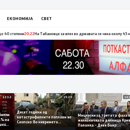
ЕКОНОМИЈА
СВЕТ
а по повод „30 години Општина Вевчани“
20:23
Портокалова фаза утре, т
12:12
15:20
Десет години од
стабилни
Мицкоски за третата фа
катастрофалните поплави во
 0,1% на
железничката делница 
Скопско: Во невремето
одишно
Паланка – Деве Баир:
загинаа 22 лица
Проектот нема да заврш