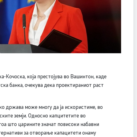
-Кочоска, која престојува во Вашинтон, каде
ска банка, очекува дека проектираниот раст
ако држава може многу да ја искористиме, во
ските земји. Односно капцитетите во
атоа што царините значат повисоки набавни
алтернативи за отворање капацитети онаму