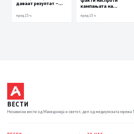
даваат резултат –
кампањата на
невработеноста на
„економските
историски најниско
пред 13 ч.
пред 13 ч.
експерти“ од СДСM
ниво од 11,3%
ВЕСТИ
Независни вести од Македонија и светот, дел од медиумската мрежа