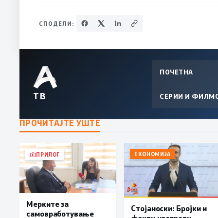
СПОДЕЛИ:
ПОЧЕТНА
ТВ
СЕРИИ И ФИЛМ
ПРОЧИТАЈТЕ УШТЕ
ЕКОНОМИЈА
ПРИЛОГ
Мерките за
Стојаноски: Бројки и
самовработување
факти наспроти