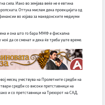
на сила. Иако во земјава веќе не е евтина
европската. Оттука мислам дека проекцијата од
 финансии во изјава за македонските медиуми
тена и она што го бара ММФ е фискална
 ноќ да се сменат и дека ќе треба уште време.
вој месец учествува на Пролетните средби на
ствари средби со високи претставници на
ако и со претставници на Трезорот на САД,