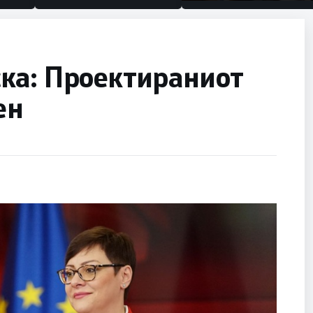
половина тунел во слепа
улица, сега имаме целин
ка: Проектираниот
ен