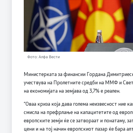
Фото: Алфа Вести
Министерката за финансии Гордана Димитриеска
учествува на Пролетните средби на ММФ и Свет
на економијата на земјава од 3,7% е реален.
“Оваа криза која дава голема неизвесност ние к
смисла на префрлање на капацитетите од европ
европските земји ќе се затвораат и понатаму, з
цени и на тој начин европскиот пазар ќе бара 