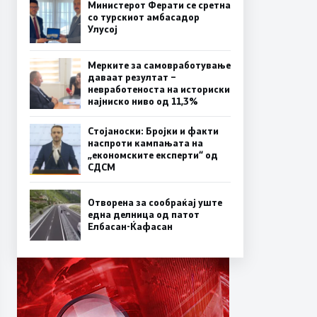
Министерот Ферати се сретна
со турскиот амбасадор
Улусој
Мерките за самовработување
даваат резултат –
невработеноста на историски
најниско ниво од 11,3%
Стојаноски: Бројки и факти
наспроти кампањата на
„економските експерти“ од
СДСM
Отворена за сообраќај уште
една делница од патот
Елбасан-Ќафасан