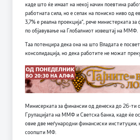
каде што ќе имаат на некој начин поевтина работ
работната сила, но е сепак на пониско ниво од 
3,7% е реална проекција“, рече министерката за
по објавување на Глобалниот извештај на ММФ.
Таа потенцира дека она на што Владата е посве
консолидација, но дека работите не можат преку
Минисерката за финансии од денеска до 26-ти о
Групацијата на ММФ и Светска банка, каде ќе о
овие две меѓународни финансиски институции, к
соопшти МФ.