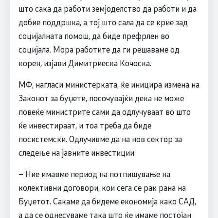
што сака да работи земјоделство да работи и да
добие поддршка, а тој што сала да се крие зад
социјалната помош, да биде префрлен во
социјала. Мора работите да ги решаваме од
корен, изјави Димитриеска Кочоска.
МФ, нагласи министерката, ќе иницира измена на
Законот за буџети, посочувајќи дека не може
повеќе министрите сами да одлучуваат во што
ќе инвестираат, и тоа треба да биде
посистемски. Одлучивме да на нов сектор за
следење на јавните инвестиции.
– Ние имавме период на потпишување на
колективни договори, кои сега се рак рана на
Буџетот. Сакаме да бидеме економија како САД,
а да се однесуваме така што ќе имаме постојан