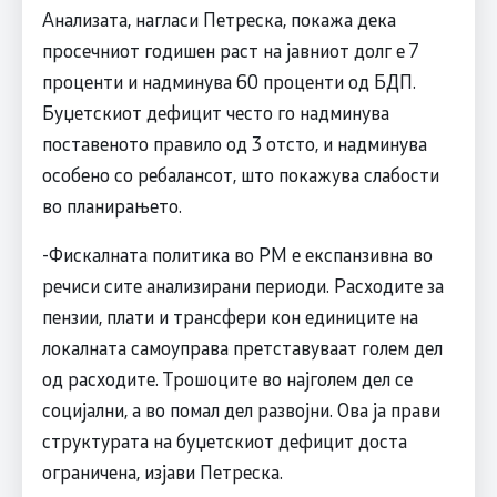
Анализата, нагласи Петреска, покажа дека
просечниот годишен раст на јавниот долг е 7
проценти и надминува 60 проценти од БДП.
Буџетскиот дефицит често го надминува
поставеното правило од 3 отсто, и надминува
особено со ребалансот, што покажува слабости
во планирањето.
-Фискалната политика во РМ е експанзивна во
речиси сите анализирани периоди. Расходите за
пензии, плати и трансфери кон единиците на
локалната самоуправа претставуваат голем дел
од расходите. Трошоците во најголем дел се
социјални, а во помал дел развојни. Ова ја прави
структурата на буџетскиот дефицит доста
ограничена, изјави Петреска.