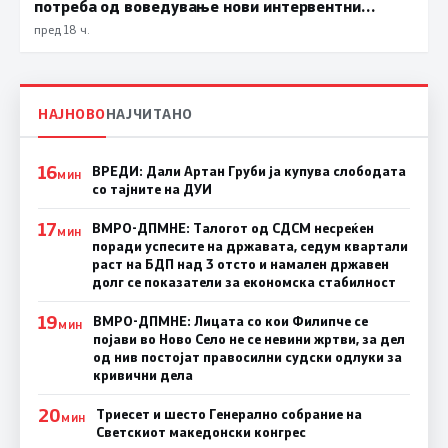
потреба од воведување нови интервентни
мерки, ценовните движења се стабилни
пред 18 ч.
НАЈНОВО
НАЈЧИТАНО
16
ВРЕДИ: Дали Артан Груби ја купува слободата
МИН
со тајните на ДУИ
17
ВМРО-ДПМНЕ: Талогот од СДСМ несреќен
МИН
поради успесите на државата, седум квартали
раст на БДП над 3 отсто и намален државен
долг се показатели за економска стабилност
19
ВМРО-ДПМНЕ: Лицата со кои Филипче се
МИН
појави во Ново Село не се невини жртви, за дел
од нив постојат правосилни судски одлуки за
кривични дела
20
Триесет и шесто Генерално собрание на
МИН
Светскиот македонски конгрес