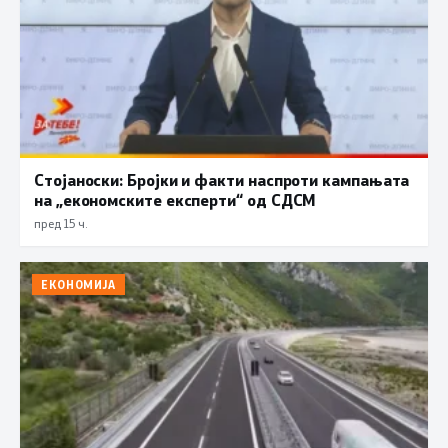
Стојаноски: Бројки и факти наспроти кампањата
на „економските експерти“ од СДСM
пред 15 ч.
ЕКОНОМИЈА