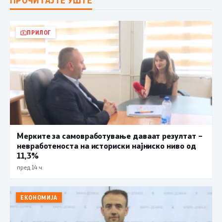
ПРОЧИТАЈТЕ УШТЕ
ПРИЛОГ
Мерките за самовработување даваат резултат –
невработеноста на историски најниско ниво од
11,3%
пред 14 ч.
ЕКОНОМИЈА