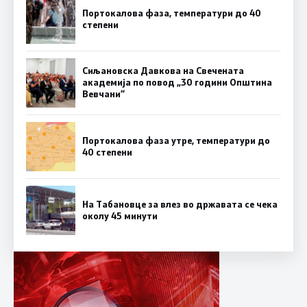
Портокалова фаза, температури до 40
степени
Сиљановска Давкова на Свечената
академија по повод „30 години Општина
Вевчани“
Портокалова фаза утре, температури до
40 степени
На Табановце за влез во државата се чека
околу 45 минути