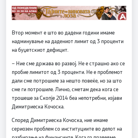
Втор момент е што во дадени години имаме
надминување на дадениот лимит од 3 проценти
на буџетскиот дефицит.
– Ние сме држава во развој. Не е страшно ако се
пробие лимитот од 3 проценти. Не е проблемот
дали сме потрошиле за нешто повеќе, но за што
сме ги потрошиле. Лично, сметам дека кога се
трошеше за Скопје 2014 беа непотребни, изјави
Димитриеска Кочоска.
Според Димитриеска Кочоска, ние имаме
сериозен проблем со институциите во делот на
разбирање на финансиите. Кога го правевме