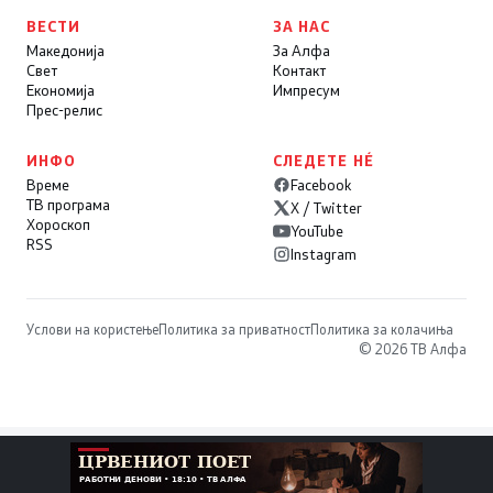
ВЕСТИ
ЗА НАС
Македонија
За Алфа
Свет
Контакт
Економија
Импресум
Прес-релис
ИНФО
СЛЕДЕТЕ НÉ
Време
Facebook
ТВ програма
X / Twitter
Хороскоп
YouTube
RSS
Instagram
Услови на користење
Политика за приватност
Политика за колачиња
© 2026 ТВ Алфа