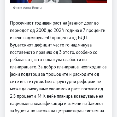
Фото: Алфа Вести
Просечниот годишен раст на јавниот долг во
периодот од 2008 до 2024 година е 7 проценти
и веќе надминува 60 проценти од БДП.
Буџетскиот дефицит често го надминува
поставеното правило од 3 отсто, особено со
ребалансот, што покажува слабости во
планирањето. За добро планирање, неопходни се
јасни податоци за трошоците и расходите од
сите институции. Без структурни реформи не
може да очекуваме економски раст поголем од
2.5 проценти. МФ, веќе планира воведување на
национална класификација и измени на Законот
за буџети, во насока на цетрализиран систем на