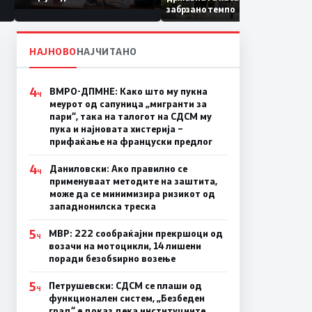
Коридор 8, Македонија
забрзано темпо
станува раскрсница на
Балканот
НАЈНОВО
НАЈЧИТАНО
4
ВМРО-ДПМНЕ: Како што му пукна
Ч
меурот од сапуница „мигранти за
пари“, така на талогот на СДСМ му
пука и најновата хистерија –
прифаќање на француски предлог
4
Даниловски: Ако правилно се
Ч
применуваат методите на заштита,
може да се минимизира ризикот од
западнонилска треска
5
МВР: 222 сообраќајни прекршоци од
Ч
возачи на мотоцикли, 14 лишени
поради безобѕирно возење
5
Петрушевски: СДСМ се плаши од
Ч
функционален систем, „Безбеден
град“ е доказ дека институциите