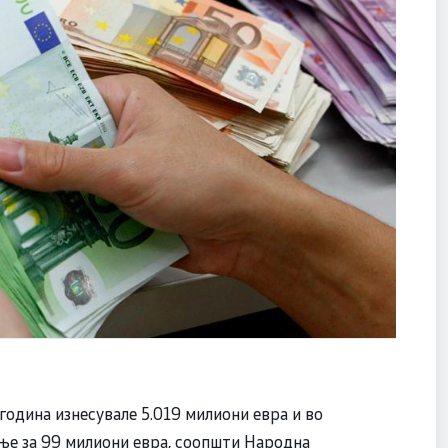
година изнесувале 5.019 милиони евра и во
ње за 99 милиони евра, соопшти Народна