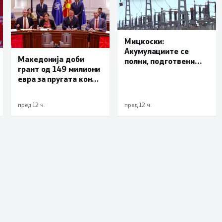
Мицкоски:
Акумулациите се
Македонија доби
полни, подготвени
грант од 149 милиони
сме за сите ризици, не
евра за пругата кон
размислување за
Бугарија
поскапување на
струјата
пред 12 ч.
пред 12 ч.