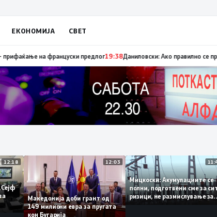
ЕКОНОМИЈА
СВЕТ
апуница „мигранти за пари“, така на талогот на СДСМ му пука и најнова
12:18
12:03
Мицкоски: Акумулациите 
од „Сејф
полни, подготвени сме за
огу за
ризици, не размислување
Македонија доби грант од
поскапување на струјата
149 милиони евра за пругата
кон Бугарија