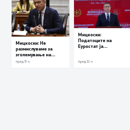
Мицкоски:
Податоците на
Мицкоски: Не
Еуростат ја
размислуваме за
демантираат
зголемување на
опозицијата
цената на
пред 9 ч.
пред 11 ч.
електричната
енергија