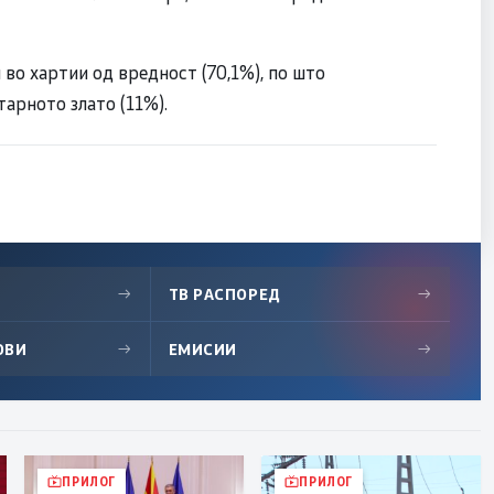
 во хартии од вредност (70,1%), по што
тарното злато (11%).
→
ТВ РАСПОРЕД
→
ОВИ
→
ЕМИСИИ
→
ПРИЛОГ
ПРИЛОГ