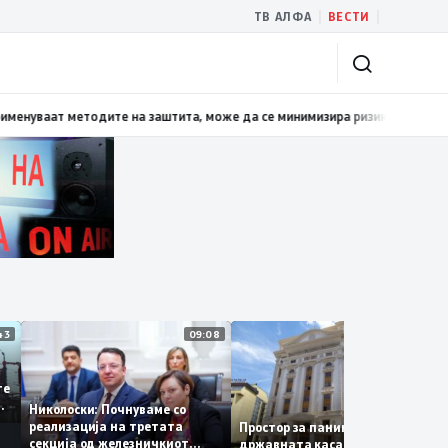
|
|
ТВ АЛФА
ВЕСТИ
та хистерија – прифаќање на француски предлог
19:38
Даниловски: Ако п
11:43
09:08
14:1
се
 сите
 за
Николоски: Почнуваме со
реализација на третата
Простор за паника нема –
секција од железничкиот
државната каса се полни со