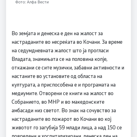
Фото: Алфа Вести
Во земјата и денеска е ден на жалост за
настраданите во несреќата во Кочани. За време
на седумдневната жалост што ја прогласи
Владата, знамињата се на половина копје,
откажани се сите музички, забавни активности и
настаните во установите од областа на
културата, а приспособена е и програмата на
медиумите. Отворени се книги на жалост во
Собранието, во МНР и во македонските
амбасади низ светот. Во знак на сочувство за
настраданите во пожарот во Кочани во кој
животот го загубија 59 млади лица, а над 150 се
повредени и хоспитализирани, денеска ден на