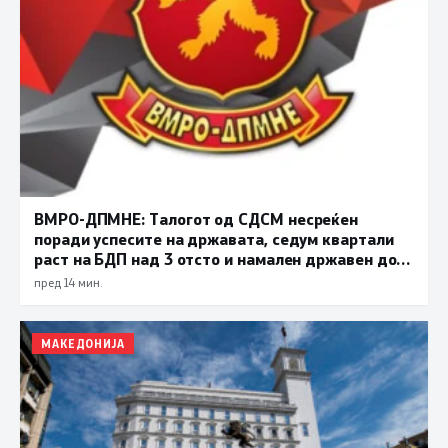
ВМРО-ДПМНЕ: Талогот од СДСМ несреќен
поради успесите на државата, седум квартали
раст на БДП над 3 отсто и намален државен долг
се показатели за економска стабилност
пред 14 мин.
МАКЕДОНИЈА