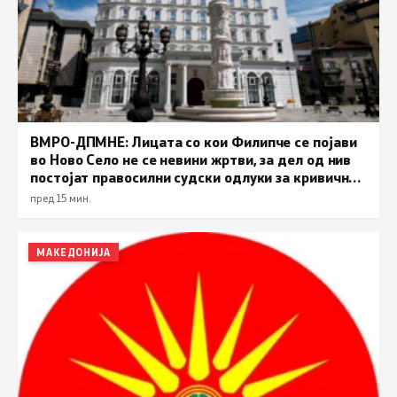
ВМРО-ДПМНЕ: Лицата со кои Филипче се појави
во Ново Село не се невини жртви, за дел од нив
постојат правосилни судски одлуки за кривични
дела
пред 15 мин.
МАКЕДОНИЈА