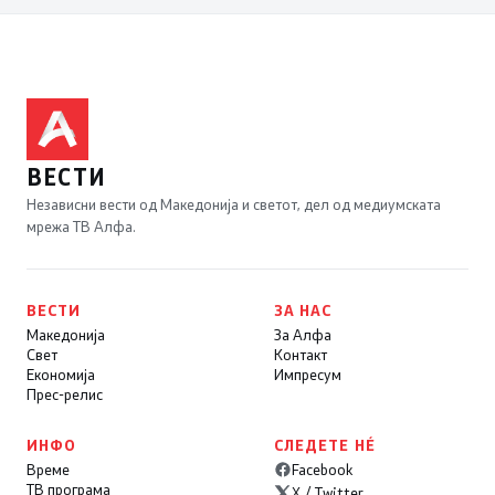
ВЕСТИ
Независни вести од Македонија и светот, дел од медиумската
мрежа ТВ Алфа.
ВЕСТИ
ЗА НАС
Македонија
За Алфа
Свет
Контакт
Економија
Импресум
Прес-релис
ИНФО
СЛЕДЕТЕ НÉ
Време
Facebook
ТВ програма
X / Twitter