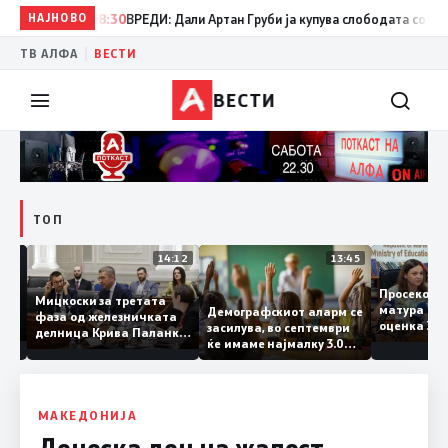
НАЈНОВО
08:30
ВРЕДИ: Дали Артан Груби ја купува слободата со тајнит
|
ТВ АЛФА
ВЕСТИ
ВЕСТИ
ТОП
15:20
14:12
13:45
Просеко
Мицкоски за третата
матура е
Демографскиот аларм се
фаза од железничката
: Во
оценка 
засилува, во септември
делница Крива Паланка
 22
ќе имаме најмалку 3.000
– Деве Баир: Проектот
првачиња помалку
нема да заврши на
половина тунел во слепа
улица, сега имаме
целина
МАКЕДОНИЈА
Денеска ден на жалост