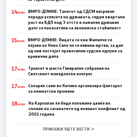
14
ВМРО-ДПМНЕ: Талогот од СДСМ несреќен
МИН
поради успесите на државата, седум квартали
раст на БДП над 3 отсто и намален државен
долг се показатели за економска стабилност
15
ВМРО-ДПМНЕ: Лицата со кои Филипче се
МИН
појави во Ново Село не се невини жртви, за дел
од нив постојат правосилни судски одлуки за
кривични дела
17
Триесет и шесто Генерално собрание на
МИН
Светскиот македонски конгрес
17
Соларен саем во Кичево организира Центарот
МИН
за климатски промени
18
На Карпалак ќе биде положено цвеќе во
МИН
спомен на загинатите од воениот конфликт од
2001 година
ПРИКАЖИ УШТЕ ВЕСТИ →