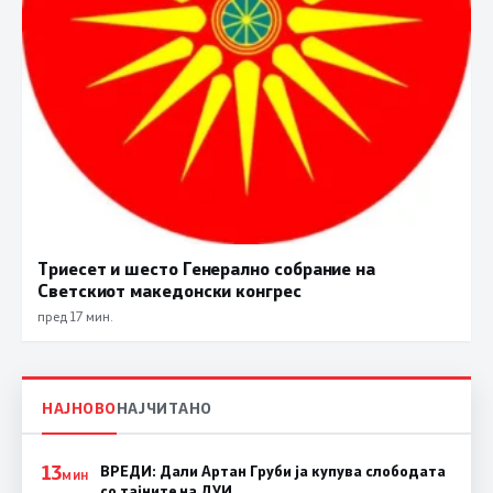
Триесет и шесто Генерално собрание на
Светскиот македонски конгрес
пред 17 мин.
НАЈНОВО
НАЈЧИТАНО
13
ВРЕДИ: Дали Артан Груби ја купува слободата
МИН
со тајните на ДУИ