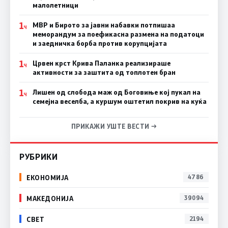
малолетници
1
МВР и Бирото за јавни набавки потпишаа
Ч
меморандум за поефикасна размена на податоци
и заедничка борба против корупцијата
1
Црвен крст Крива Паланка реализираше
Ч
активности за заштита од топлотен бран
1
Лишен од слобода маж од Боговиње кој пукал на
Ч
семејна веселба, а куршум оштетил покрив на куќа
ПРИКАЖИ УШТЕ ВЕСТИ →
РУБРИКИ
ЕКОНОМИЈА
4786
МАКЕДОНИЈА
39094
СВЕТ
2194