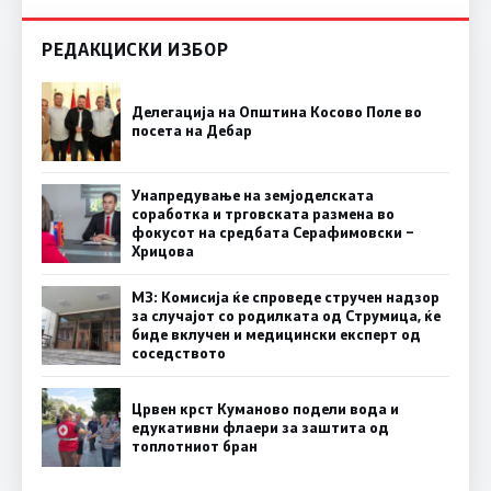
РЕДАКЦИСКИ ИЗБОР
Делегација на Општина Косово Поле во
посета на Дебар
Унапредување на земјоделската
соработка и трговската размена во
фокусот на средбата Серафимовски –
Хрицова
МЗ: Комисија ќе спроведе стручен надзор
за случајот со родилката од Струмица, ќе
биде вклучен и медицински експерт од
соседството
Црвен крст Куманово подели вода и
едукативни флаери за заштита од
топлотниот бран