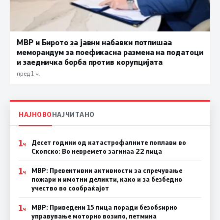
МВР и Бирото за јавни набавки потпишаа
меморандум за поефикасна размена на податоци
и заедничка борба против корупцијата
пред 1 ч.
НАЈНОВО
НАЈЧИТАНО
1
Десет години од катастрофалните поплави во
Ч
Скопско: Во невремето загинаа 22 лица
1
МВР: Превентивни активности за спречување
Ч
пожари и имотни деликти, како и за безбедно
учество во сообраќајот
1
МВР: Приведени 15 лица поради безобѕирно
Ч
управување моторно возило, петмина