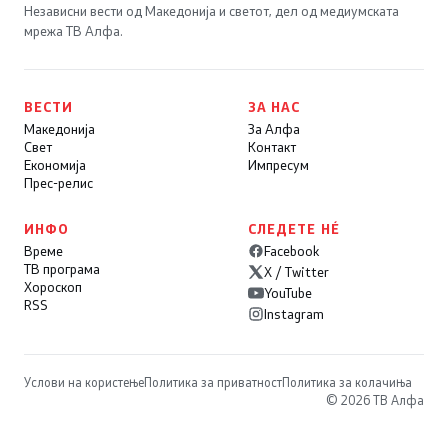
Независни вести од Македонија и светот, дел од медиумската
мрежа ТВ Алфа.
ВЕСТИ
ЗА НАС
Македонија
За Алфа
Свет
Контакт
Економија
Импресум
Прес-релис
ИНФО
СЛЕДЕТЕ НÉ
Време
Facebook
ТВ програма
X / Twitter
Хороскоп
YouTube
RSS
Instagram
Услови на користење
Политика за приватност
Политика за колачиња
© 2026 ТВ Алфа