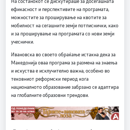
На состанокот се дискутираше за досегашната
ефикасност и перспективите на програмата,
можностите за проширување на квотите за
мобилност на сегашните земји потписнички, како
и за проширување на програмата со нови земји
учеснички.
Ивановска во своето обраќање истакна дека за
Македонија оваа програма за размена на знаења
и искуства е исклучително важна, особено во
тековниот реформски период кога
националното образование забрзано се адаптира
на глобалните образовни трендови.