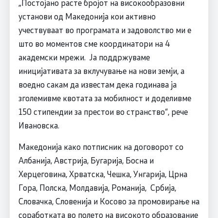
„Постојано расте бројот на високообразовни
установи од Македонија кои активно
учествуваат во програмата и задоволство ми е
што во моментов сме координатори на 4
академски мрежи. Ја поддржуваме
иницијативата за вклучување на нови земји, а
воедно сакам да известам дека годинава ја
зголемивме квотата за мобилност и доделивме
150 стипендии за престои во странство“, рече
Ивановска.
Македонија како потписник на договорот со
Албанија, Австрија, Бугарија, Босна и
Херцеговина, Хрватска, Чешка, Унгарија, Црна
Гора, Полска, Молдавија, Романија, Србија,
Словачка, Словенија и Косово за промовирање на
соработката во полето на високото образование