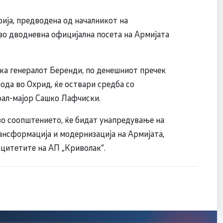
рија, предводена од началникот на
 во дводневна официјална посета на Армијата
а генералот Беренди, по денешниот пречек
вода во Охрид, ќе оствари средба со
рал-мајор Сашко Лафчиски.
 во соопштението, ќе бидат унапредување на
ансформација и модернизација на Армијата,
ацитетите на АП „Криволак“.