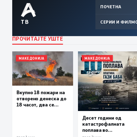
ПОЧЕТНА
ТВ
СЕРИИ И ФИЛМ
ПРОЧИТАЈТЕ УШТЕ
МАКЕДОНИЈА
МАКЕДОНИЈА
Вкупно 18 пожари на
отворено денеска до
18 часот, два се
активни
Десет години од
катастрофалната
поплава во
населените места во
пред 1 мин.
пред 2 мин.