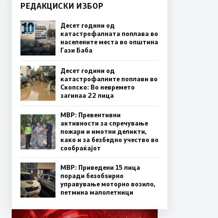
РЕДАКЦИСКИ ИЗБОР
Десет години од
катастрофалната поплава во
населените места во општина
Гази Баба
Десет години од
катастрофалните поплави во
Скопско: Во невремето
загинаа 22 лица
МВР: Превентивни
активности за спречување
пожари и имотни деликти,
како и за безбедно учество во
сообраќајот
МВР: Приведени 15 лица
поради безобѕирно
управување моторно возило,
петмина малолетници