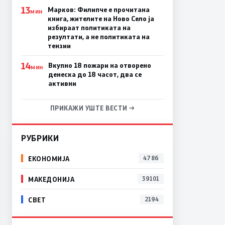
13
Марков: Филипче е прочитана
МИН
книга, жителите на Ново Село ја
избираат политиката на
резултати, а не политиката на
тензии
14
Вкупно 18 пожари на отворено
МИН
денеска до 18 часот, два се
активни
ПРИКАЖИ УШТЕ ВЕСТИ →
РУБРИКИ
ЕКОНОМИЈА
4786
МАКЕДОНИЈА
39101
СВЕТ
2194