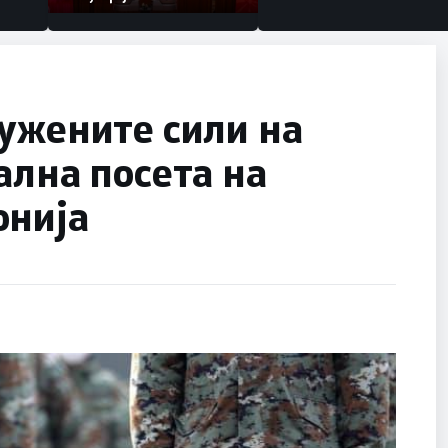
ужените сили на
ална посета на
онија