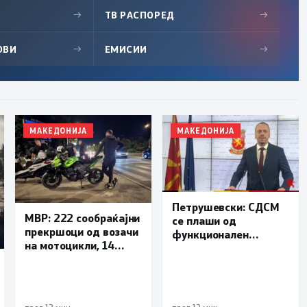
→
ТВ РАСПОРЕД
→
ОВИ
→
ЕМИСИИ
→
МАКЕДОНИЈА
МАКЕДОНИЈА
Петрушевски: СДСМ
МВР: 222 сообраќајни
се плаши од
прекршоци од возачи
функционален
на мотоцикли, 14
систем, „Безбеден
лишени поради
град“ е доказ дека
безобѕирно возење
институциите
функционираат
пред 12 мин.
пред 12 мин.