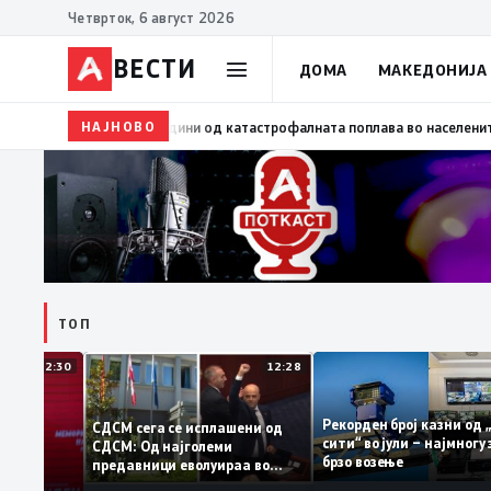
Четврток, 6 август 2026
ВЕСТИ
ДОМА
МАКЕДОНИЈА
НАЈНОВО
18:49
Вкупно 18 пожари на отворено денеска до 18
ТОП
12:30
12:28
Рекорден број казни 
СДСМ сега се исплашени од
сити“ во јули – најмн
СДСМ: Од најголеми
тоците на
брзо возење
предавници еволуираа во
мантираат
најголеми патриоти