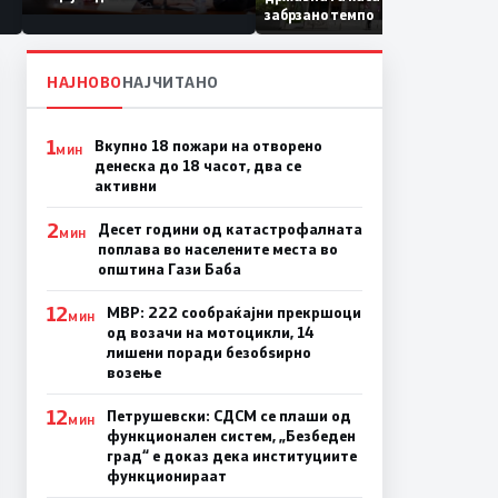
Коридор 8, Македонија
забрзано темпо
станува раскрсница на
Балканот
НАЈНОВО
НАЈЧИТАНО
1
Вкупно 18 пожари на отворено
МИН
денеска до 18 часот, два се
активни
2
Десет години од катастрофалната
МИН
поплава во населените места во
општина Гази Баба
12
МВР: 222 сообраќајни прекршоци
МИН
од возачи на мотоцикли, 14
лишени поради безобѕирно
возење
12
Петрушевски: СДСМ се плаши од
МИН
функционален систем, „Безбеден
град“ е доказ дека институциите
функционираат