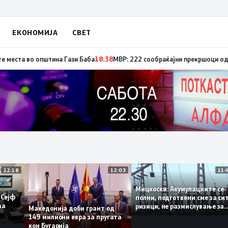
ЕКОНОМИЈА
СВЕТ
 часот, два се активни
18:48
Десет години од катастрофалната поплава в
12:18
12:03
Мицкоски: Акумулациите 
од „Сејф
полни, подготвени сме за
огу за
ризици, не размислување
Македонија доби грант од
поскапување на струјата
149 милиони евра за пругата
кон Бугарија