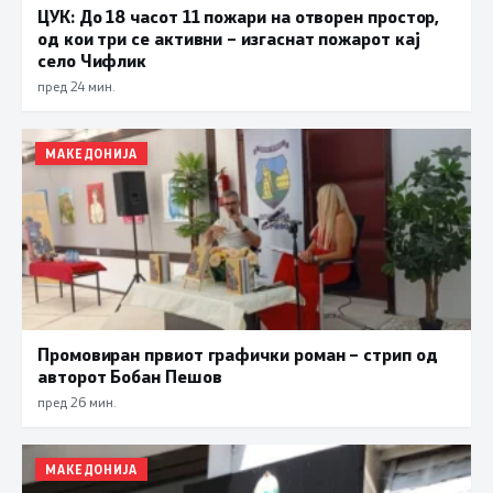
ЦУК: До 18 часот 11 пожари на отворен простор,
од кои три се активни – изгаснат пожарот кај
село Чифлик
пред 24 мин.
МАКЕДОНИЈА
Промовиран првиот графички роман – стрип од
авторот Бобан Пешов
пред 26 мин.
МАКЕДОНИЈА