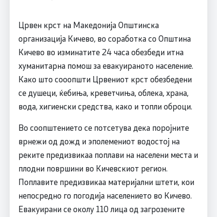
Црвен крст на Македонија Општинска
организација Кичево, во соработка со Општина
Кичево во изминатите 24 часа обезбеди итна
хуманитарна помош за евакуираното население.
Како што сооопшти Црвениот крст обезбедени
се душеци, ќебиња, креветчиња, облека, храна,
вода, хигиенски средства, како и топли оброци.
Во соопштението се потсетува дека поројните
врнежи од дожд и эполемениот водостој на
реките предизвикаа поплави на населени места и
плодни површини во Кичевскиот регион.
Поплавите предизвикаа материјални штети, кои
непосредно го погодија населението во Кичево.
Евакуирани се околу 110 лица од загрозените