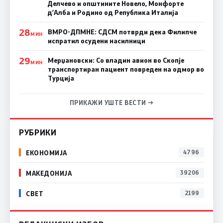
Делчево и општините Новело, Монфорте
д’Алба и Родино од Република Италија
28
ВМРО-ДПМНЕ: СДСM потврди дека Филипче
МИН
испратил осудени насилници
29
Мерџановски: Со владин авион во Скопје
МИН
транспортиран пациент повреден на одмор во
Турција
ПРИКАЖИ УШТЕ ВЕСТИ →
РУБРИКИ
ЕКОНОМИЈА
4796
МАКЕДОНИЈА
39206
СВЕТ
2199