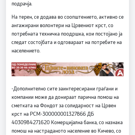
подрачја.
На терен, се додава во соопштението, активно се
ангажирани волонтери на Црвениот крст, со
потребната техничка поодршка, кои постојано ја
следат состојбата и одговараат на потребите на
населението.
-Дополнително сите заинтересирани граѓани и
компании може да донираат парична помош на
сметката на Фондот за солидарност на Црвен
крст на РСМ-300000001327866 ДБ
4030984271620 Комерцијална банка, со назнака
помош на настраданото население во Кичево, со