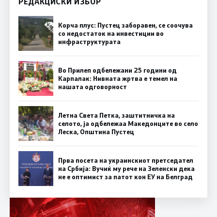
РЕДАКЦИСКИ ИЗБОР
Корча плус: Пустец заборавен, се соочува
со недостаток на инвестиции во
инфраструктурата
Во Прилеп одбележани 25 години од
Карпалак: Нивната жртва е темел на
нашата одговорност
Летна Света Петка, заштитничка на
селото, ја одбележаа Македонците во село
Леска, Општина Пустец
Прва посета на украинскиот претседател
на Србија: Вучиќ му рече на Зеленски дека
не е оптимист за патот кон ЕУ на Белград