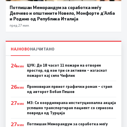
Потпишан Меморандум за соработка меѓу
Делчево и општините Новело, Монфорте д’Алба
и Родино од Република Италија
пред 27 мин.
НАЈНОВО
НАЈЧИТАНО
24
ЦУК: До 18 часот 11 пожари на отворен
МИН
простор, од кои три се активни – изгаснат
пожарот кај село Чифлик
26
Промовиран првиот графички роман – стрип
МИН
од авторот Бобан Пешов
27
МЗ: Со координирана институционална акција
МИН
успешно транспортиран пациент со сериозна
повреда од Турција
27
Потпишан Меморандум за соработка меѓу
МИН