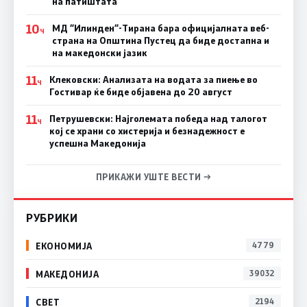
на патиштата
10
МД “Илинден“-Тирана бара официјалната веб-
Ч
страна на Општина Пустец да биде достапна и
на македонски јазик
11
Клековски: Анализата на водата за пиење во
Ч
Гостивар ќе биде објавена до 20 август
11
Петрушевски: Најголемата победа над талогот
Ч
кој се храни со хистерија и безнадежност е
успешна Македонија
ПРИКАЖИ УШТЕ ВЕСТИ →
РУБРИКИ
ЕКОНОМИЈА
4779
МАКЕДОНИЈА
39032
СВЕТ
2194