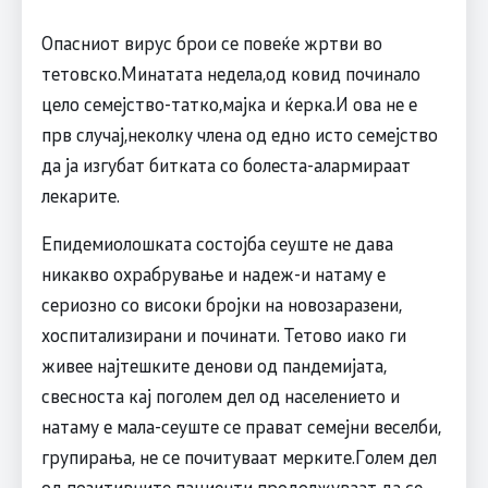
Опасниот вирус брои се повеќе жртви во
тетовско.Минатата недела,од ковид починало
цело семејство-татко,мајка и ќерка.И ова не е
прв случај,неколку члена од едно исто семејство
да ја изгубат битката со болеста-алармираат
лекарите.
Епидемиолошката состојба сеуште не дава
никакво охрабрување и надеж-и натаму е
сериозно со високи бројки на новозаразени,
хоспитализирани и починати. Тетово иако ги
живее најтешките денови од пандемијата,
свесноста кај поголем дел од населението и
натаму е мала-сеуште се прават семејни веселби,
групирања, не се почитуваат мерките.Голем дел
од позитивните пациенти продолжуваат да се