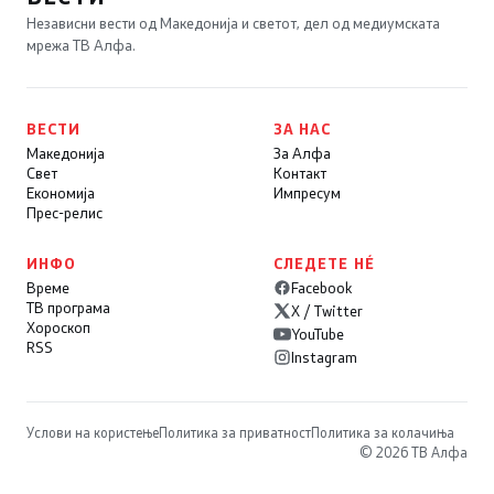
Независни вести од Македонија и светот, дел од медиумската
мрежа ТВ Алфа.
ВЕСТИ
ЗА НАС
Македонија
За Алфа
Свет
Контакт
Економија
Импресум
Прес-релис
ИНФО
СЛЕДЕТЕ НÉ
Време
Facebook
ТВ програма
X / Twitter
Хороскоп
YouTube
RSS
Instagram
Услови на користење
Политика за приватност
Политика за колачиња
© 2026 ТВ Алфа