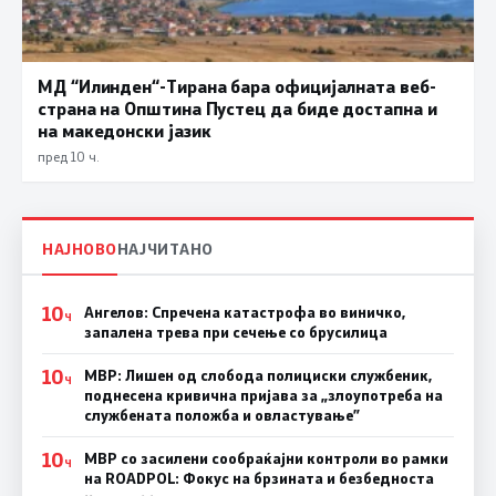
МД “Илинден“-Тирана бара официјалната веб-
страна на Општина Пустец да биде достапна и
на македонски јазик
пред 10 ч.
НАЈНОВО
НАЈЧИТАНО
10
Ангелов: Спречена катастрофа во виничко,
Ч
запалена трева при сечење со брусилица
10
МВР: Лишен од слобода полициски службеник,
Ч
поднесена кривична пријава за „злоупотреба на
службената положба и овластување”
10
МВР со засилени сообраќајни контроли во рамки
Ч
на ROADPOL: Фокус на брзината и безбедноста