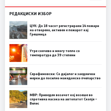
РЕДАКЦИСКИ ИЗБОР
ЦУК: До 18 часот регистрирани 14 пожари
на отворено, активен е пожарот кај
Грешница
Утре сончево и многу топло со
температура до 39 степени
Серафимовски: Со дијалог и заеднички
мерки до посилно македонско пчеларство
МВР: Приведен возачот кој возеше во
спротивна насока на автопатот Скопје –
Велес