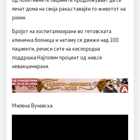
лечат дома на своја рака,ставајќи го животот на
ризик.
Бројот на хоспитализирани во тетовската
клиничка болница и натаму се движи над 100
пациенти, речиси сите на кислородна
поддршка.Најголем процент од нив,се
невакцинирани.
Милена Вучевска