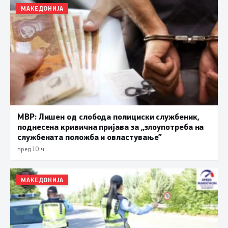
МАКЕДОНИЈА
МВР: Лишен од слобода полициски службеник,
поднесена кривична пријава за „злоупотреба на
службената положба и овластување”
пред 10 ч.
МАКЕДОНИЈА