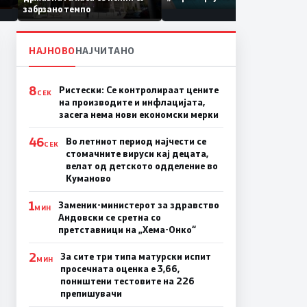
по штетите од невремето
забрзано темпо
НАЈНОВО
НАЈЧИТАНО
8
Ристески: Се контролираат цените
СЕК
на производите и инфлацијата,
засега нема нови економски мерки
46
Во летниот период најчести се
СЕК
стомачните вируси кај децата,
велат од детското одделение во
Куманово
1
Заменик-министерот за здравство
МИН
Андовски се сретна со
претставници на „Хема-Онко“
2
За сите три типа матурски испит
МИН
просечната оценка е 3,66,
поништени тестовите на 226
препишувачи