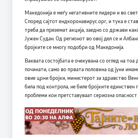
Македонија е меѓу негативните лидери и во свет
Според сајтот ендкоронавирус.орг, и тука е став
треба да преземат акција, заедно со држави како
Јужен Судан. Од регионот во овој дел се и Албан
бројките се многу подобри од Македонија.
Ваквата состојбата е очекувана со оглед на тоа 
починати, само во првата половина од јуни имам
овие црни бројки, министерот за здравство Вен
била под контрола, не биле бројките единствен 
проблеми кои претставуваат сериозна опасност 