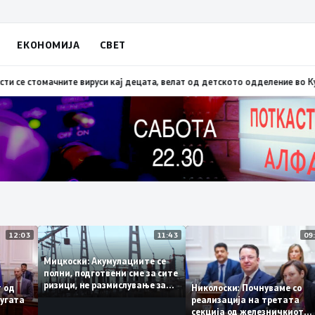
ЕКОНОМИЈА
СВЕТ
дите и инфлацијата, засега нема нови економски мерки
14:31
Во летниот 
12:03
11:43
Мицкоски: Акумулациите се
полни, подготвени сме за сите
ризици, не размислување за
ант од
Николоски: Почнуваме с
поскапување на струјата
а пругата
реализација на третата
секција од железничкио