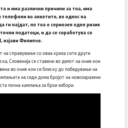
та и има различни причини за тоа, има
 телефони во анкетите, во однос на
 ги најдат, но тоа е сериозен еден ризик
точни податоци, и да се соработува со
, изјави Филипче.
т на справување со оваа криза сите други
ска, Словенија се ставени во делот на оние кои
авена во оние кои се блиску до победување на
ампањата на седи дома бројот на новозаразени
ста почна кампања за брзи избори.