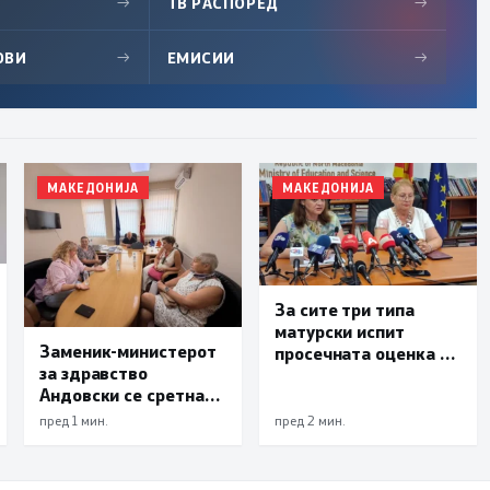
→
ТВ РАСПОРЕД
→
ОВИ
→
ЕМИСИИ
→
МАКЕДОНИЈА
МАКЕДОНИЈА
За сите три типа
матурски испит
Заменик-министерот
просечната оценка е
за здравство
3,66, поништени
Андовски се сретна
тестовите на 226
со претставници на
препишувачи
пред 1 мин.
пред 2 мин.
„Хема-Онко“