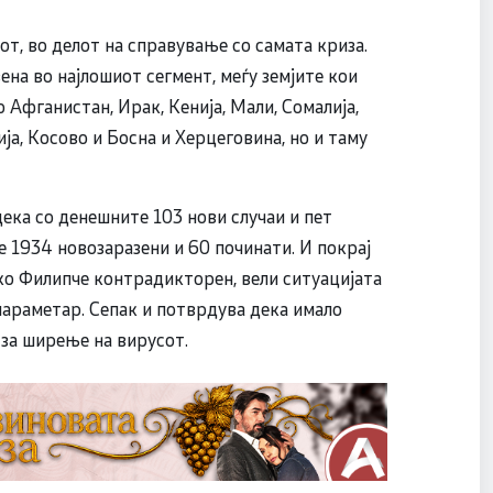
от, во делот на справување со самата криза.
ена во најлошиот сегмент, меѓу земјите кои
 Афганистан, Ирак, Кенија, Мали, Сомалија,
ија, Косово и Босна и Херцеговина, но и таму
дека со денешните 103 нови случаи и пет
е 1934 новозаразени и 60 починати. И покрај
ко Филипче контрадикторен, вели ситуацијата
параметар. Сепак и потврдува дека имало
за ширење на вирусот.