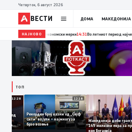
Четврток, 6 август 2026
ВЕСТИ
ДОМА
МАКЕДОНИЈА
НАЈНОВО
14:32
Ристески: Се контролираат цените на произво
ТОП
12:28
12:18
Рекорден број казни од „Сејф
сплашени од
сити“ во јули – најмногу за
олеми
Македонија доби гр
брзо возење
луираа во
149 милиони евра з
риоти
кон Бугарија