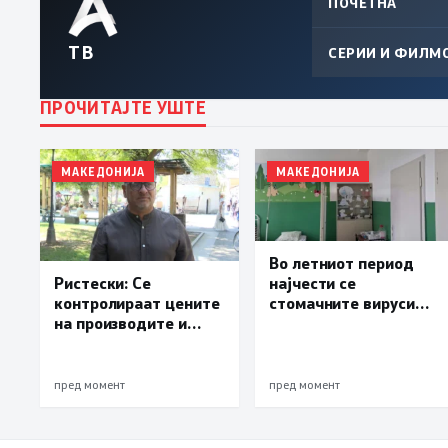
ПОЧЕТНА
ТВ
СЕРИИ И ФИЛМ
ПРОЧИТАЈТЕ УШТЕ
МАКЕДОНИЈА
МАКЕДОНИЈА
Во летниот период
најчести се
Ристески: Се
стомачните вируси
контролираат цените
кај децата, велат од
на производите и
детското одделение
инфлацијата, засега
во Куманово
нема нови економски
мерки
пред момент
пред момент