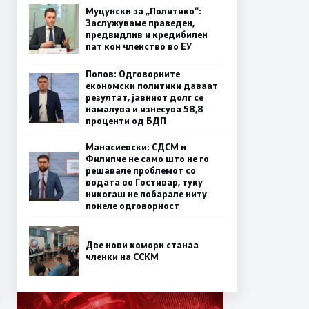
Муцунски за „Политико“:
Заслужуваме праведен,
предвидлив и кредибилен
пат кон членство во ЕУ
Попов: Одговорните
економски политики даваат
резултат, јавниот долг се
намалува и изнесува 58,8
проценти од БДП
Манасиевски: СДСМ и
Филипче не само што не го
решавале проблемот со
водата во Гостивар, туку
никогаш не побарале ниту
понеле одговорност
Две нови комори станаа
членки на ССКМ