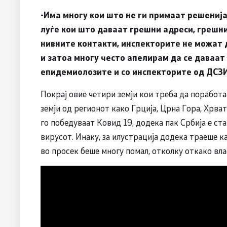
-Има многу кои што не ги примаат решенија
луѓе кои што даваат грешни адреси, грешни
нивните контакти, инспекторите не можат да
и затоа многу често апелирам да се даваат 
епидемиолозите и со инспекторите од ДСЗИ
Покрај овие четири земји кои треба да поработа
земји од регионот како Грција, Црна Гора, Хрват
го победуваат Ковид 19, додека пак Србија е ст
вирусот. Инаку, за илустрација додека траеше к
во просек беше многу помал, отколку откако вла