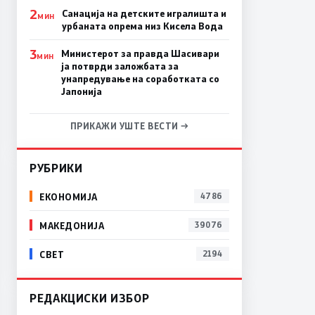
2
​Санација на детските игралишта и
МИН
урбаната опрема низ Кисела Вода
3
Министерот за правда Шасивари
МИН
ја потврди заложбата за
унапредување на соработката со
Јапонија
ПРИКАЖИ УШТЕ ВЕСТИ →
РУБРИКИ
ЕКОНОМИЈА
4786
МАКЕДОНИЈА
39076
СВЕТ
2194
РЕДАКЦИСКИ ИЗБОР