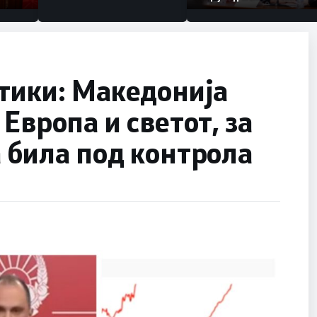
Коридор 8, Македонија
станува раскрсница на
Балканот
тики: Македонија
Европа и светот, за
 била под контрола