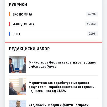
РУБРИКИ
ЕКОНОМИЈА
4794
МАКЕДОНИЈА
39162
СВЕТ
2198
РЕДАКЦИСКИ ИЗБОР
Министерот Ферати се сретна со турскиот
амбасадор Улусој
Мерките за самовработување даваат
резултат – невработеноста на историски
најниско ниво од 11,3%
Стојаноски: Бројки и факти наспроти