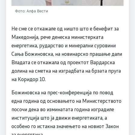
Фото: Алфа Вести
Не сме се откажале од ништо што е бенефит за
Македонија, рече денеска министерката
енергетика, рударство и минерални суровини
Сања Божиновска, на новинарско прашање дали
Владата се откажала од проектот Вардарска
долина на сметка на изградбата на брзата пруга
на Коридор 10.
Божиновска на прес-конференција по повод
една година од основањето на Министерството
посочи дека во изминатата година изградиле
институција што ја движи енергетиката, а
особено го истакна значењето на новиот Закон
за енергетика.