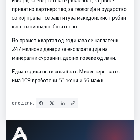
извори, за енергетска ефикасност, за јавно-
приватно партнерство, за геологија и рударство
со кој првпат се заштитува македонскиот рубин
како национално богатство.
Во првиот квартал од годинава се наплатени
247 милиони денари за експлоатација на
минерални суровини, двојно повеќе од лани.
Една година по основањето Министерството
има 109 вработени, 53 жени и 56 мажи.
СПОДЕЛИ: