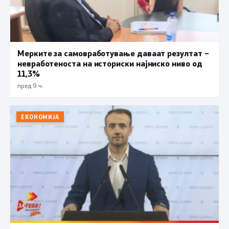
Мерките за самовработување даваат резултат –
невработеноста на историски најниско ниво од
11,3%
пред 9 ч.
ЕКОНОМИЈА