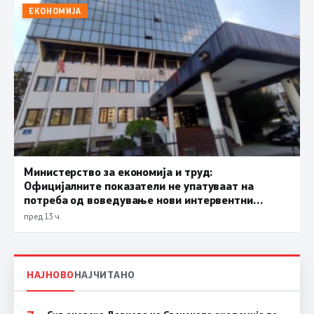
ЕКОНОМИЈА
Министерство за економија и труд:
Официјалните показатели не упатуваат на
потреба од воведување нови интервентни
мерки, ценовните движења се стабилни
пред 13 ч.
НАЈНОВО
НАЈЧИТАНО