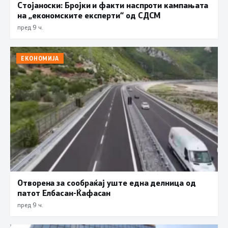
Стојаноски: Бројки и факти наспроти кампањата
на „економските експерти“ од СДСM
пред 9 ч.
ЕКОНОМИЈА
Отворена за сообраќај уште една делница од
патот Елбасан-Ќафасан
пред 9 ч.