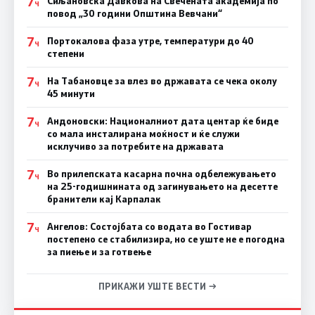
7
Сиљановска Давкова на Свечената академија по
Ч
повод „30 години Општина Вевчани“
7
Портокалова фаза утре, температури до 40
Ч
степени
7
На Табановце за влез во државата се чека околу
Ч
45 минути
7
Андоновски: Националниот дата центар ќе биде
Ч
со мала инсталирана моќност и ќе служи
исклучиво за потребите на државата
7
Во прилепската касарна почна одбележувањето
Ч
на 25-годишнината од загинувањето на десетте
бранители кај Карпалак
7
Ангелов: Состојбата со водата во Гостивар
Ч
постепено се стабилизира, но се уште не е погодна
за пиење и за готвење
ПРИКАЖИ УШТЕ ВЕСТИ →