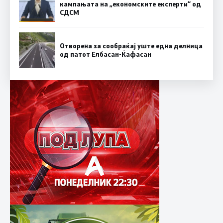
кампањата на „економските експерти“ од
СДСM
Отворена за сообраќај уште една делница
од патот Елбасан-Ќафасан