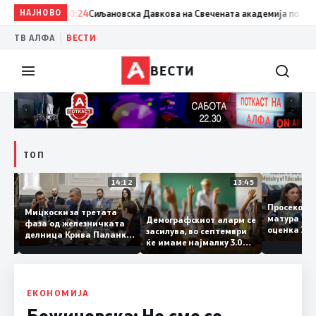
НАЈНОВО
20:24
Сиљановска Давкова на Свечената академија по повод „
|
ТВ АЛФА
ВЕСТИ
ВЕСТИ
ТОП
15:20
14:12
13:45
Просеко
Мицкоски за третата
матура 
Демографскиот аларм се
фаза од железничката
: Во
оценка 
засилува, во септември
делница Крива Паланка
 22
ќе имаме најмалку 3.000
– Деве Баир: Проектот
првачиња помалку
нема да заврши на
половина тунел во слепа
улица, сега имаме
целина
ЕКОНОМИЈА
Божиновска: Не сме се