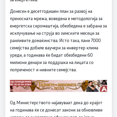
Донесен е десетгодишен план за развој на
преносната мрежа, воведена е методологија за
енергетска сиромаштија, обезбедена е забрана за
исклучување на струја во зимските месеци за
ранливите домаќинства. Исто така, лани 7000
семејства добиле ваучери за инвертер клима
уреди, а годинава ќе бидат обезбедени 60
милиони денари за поддршка на лицата со
попреченост и нивните семејства.
Од Министерството најавуваат дека до крајот
на годинава ќе се донесат закони за обновливи