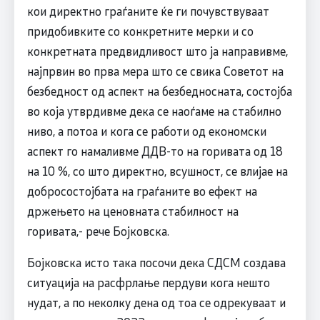
кои директно граѓаните ќе ги почувствуваат
придобивките со конкретните мерки и со
конкретната предвидливост што ја направивме,
најпрвин во прва мера што се свика Советот на
безбедност од аспект на безбедносната, состојба
во која утврдивме дека се наоѓаме на стабилно
ниво, а потоа и кога се работи од економски
аспект го намаливме ДДВ-то на горивата од 18
на 10 %, со што директно, всушност, се влијае на
добросостојбата на граѓаните во ефект на
држењето на ценовната стабилност на
горивата,- рече Бојковска.
Бојковска исто така посочи дека СДСМ создава
ситуација на расфрлање пердуви кога нешто
нудат, а по неколку дена од тоа се одрекуваат и