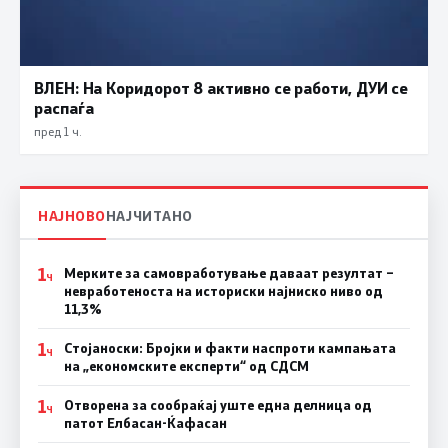
ВЛЕН: На Коридорот 8 активно се работи, ДУИ се
распаѓа
пред 1 ч.
НАЈНОВО
НАЈЧИТАНО
1
Мерките за самовработување даваат резултат –
Ч
невработеноста на историски најниско ниво од
11,3%
1
Стојаноски: Бројки и факти наспроти кампањата
Ч
на „економските експерти“ од СДСM
1
Отворена за сообраќај уште една делница од
Ч
патот Елбасан-Ќафасан