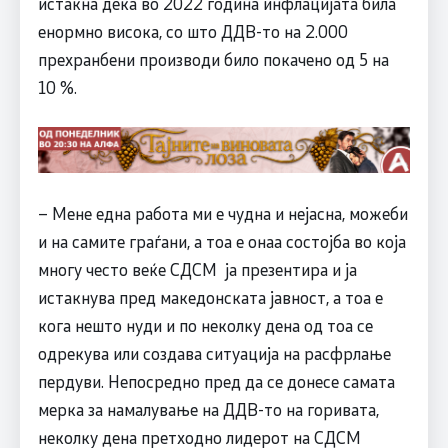
истакна дека во 2022 година инфлацијата била
енормно висока, со што ДДВ-то на 2.000
прехранбени производи било покачено од 5 на
10 %.
– Мене една работа ми е чудна и нејасна, можеби
и на самите граѓани, а тоа е онаа состојба во која
многу често веќе СДСМ ја презентира и ја
истакнува пред македонската јавност, а тоа е
кога нешто нуди и по неколку дена од тоа се
одрекува или создава ситуација на расфрлање
пердуви. Непосредно пред да се донесе самата
мерка за намалување на ДДВ-то на горивата,
неколку дена претходно лидерот на СДСМ