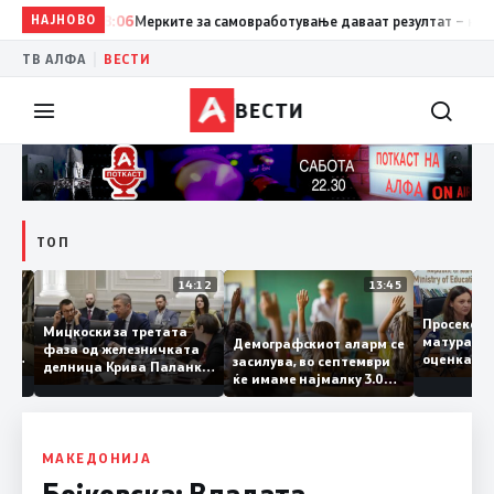
НАЈНОВО
18:06
Мерките за самовработување даваат резултат – невработ
|
ТВ АЛФА
ВЕСТИ
ВЕСТИ
ТОП
15:20
14:12
13:45
Просек
Мицкоски за третата
матура 
Демографскиот аларм се
фаза од железничката
о: Во
оценка 
засилува, во септември
делница Крива Паланка
а 22
ќе имаме најмалку 3.000
– Деве Баир: Проектот
првачиња помалку
нема да заврши на
половина тунел во слепа
улица, сега имаме
целина
МАКЕДОНИЈА
Бојковска: Владата