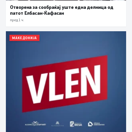
Отворена за сообраќај уште една делница од
патот Елбасан-Ќафасан
пред 1 ч.
МАКЕДОНИЈА