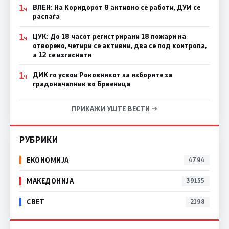
1
ВЛЕН: На Коридорот 8 активно се работи, ДУИ се
Ч
распаѓа
1
ЦУК: До 18 часот регистрирани 18 пожари на
Ч
отворено, четири се активни, два се под контрола,
а 12 се изгаснати
1
ДИК го усвои Роковникот за изборите за
Ч
градоначалник во Брвеница
ПРИКАЖИ УШТЕ ВЕСТИ →
РУБРИКИ
ЕКОНОМИЈА
4794
МАКЕДОНИЈА
39155
СВЕТ
2198