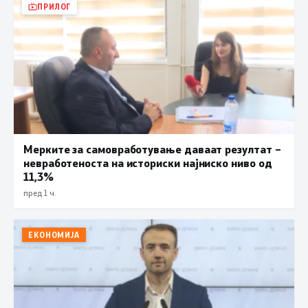
ПРИЛОГ
Мерките за самовработување даваат резултат –
невработеноста на историски најниско ниво од
11,3%
пред 1 ч.
ЕКОНОМИЈА