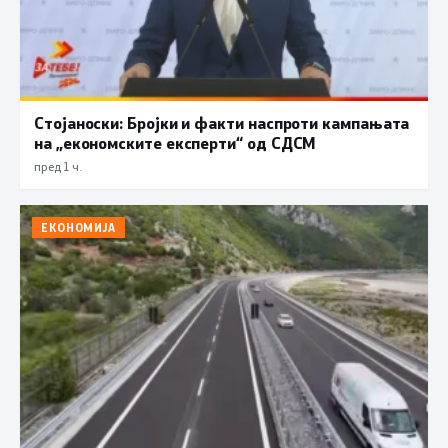
Стојаноски: Бројки и факти наспроти кампањата
на „економските експерти“ од СДСM
пред 1 ч.
ЕКОНОМИЈА