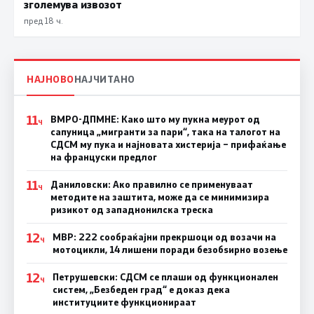
зголемува извозот
пред 18 ч.
НАЈНОВО
НАЈЧИТАНО
11
ВМРО-ДПМНЕ: Како што му пукна меурот од
Ч
сапуница „мигранти за пари“, така на талогот на
СДСМ му пука и најновата хистерија – прифаќање
на француски предлог
11
Даниловски: Ако правилно се применуваат
Ч
методите на заштита, може да се минимизира
ризикот од западнонилска треска
12
МВР: 222 сообраќајни прекршоци од возачи на
Ч
мотоцикли, 14 лишени поради безобѕирно возење
12
Петрушевски: СДСМ се плаши од функционален
Ч
систем, „Безбеден град“ е доказ дека
институциите функционираат