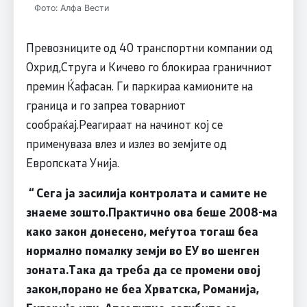
Фото: Алфа Вести
Превозниците од 40 транспортни компании од
Охрид,Струга и Кичево го блокираа граничниот
премин Ќафасан. Ги паркираа камионите на
граница и го запреа товарниот
сообраќај.Реагираат на начинот кој се
применуваза влез и излез во земјите од
Европската Унија.
“
Сега ја засилија контролата и самите не
знаеме зошто.Практично ова беше 2008-ма
како закон донесено, меѓутоа тогаш беа
нормално помалку земји во ЕУ во шенген
зоната.Така да треба да се промени овој
закон,порано не беа Хрватска, Романија,