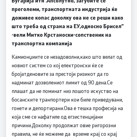
Бугарија итн
.
Апсолутно, загубите се
преголеми, транспортната индустрија ќе
доживее копас доколку ова не се реши како
што треба од страна на ЕУ,односно Брисел
”
-вели Митко Крстаноски-сопственик на
транспортна компанија
Камионџиите се незадоволни,како што велат од
новиот систем со кој електронски ќе се
бројатденовите за престоји ризикот да го
надминат дозволениот лимит од 90 дена.Се
плашат да не поминат низ лошото искуство на
босанските транпортери кои биле приведувани,
гонети и депортирани.Ова е тешка професија на
која сме се нафатиле од егзистенцијани
причини.Доколку продолжат овие ригорозни
правила, не ќе можеме да врземе крај со крај