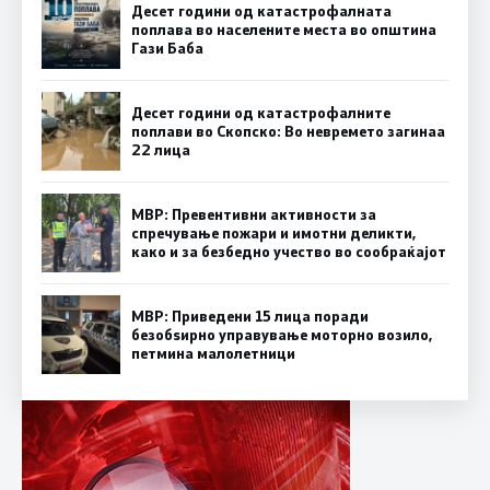
Десет години од катастрофалната
поплава во населените места во општина
Гази Баба
Десет години од катастрофалните
поплави во Скопско: Во невремето загинаа
22 лица
МВР: Превентивни активности за
спречување пожари и имотни деликти,
како и за безбедно учество во сообраќајот
МВР: Приведени 15 лица поради
безобѕирно управување моторно возило,
петмина малолетници