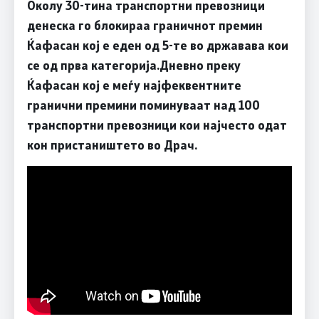
Околу 30-тина транспортни превозници
денеска го блокираа граничнот премин
Ќафасан кој е еден од 5-те во државава кои
се од прва категорија.Дневно преку
Ќафасан кој е меѓу најфеквентните
гранични премини поминуваат над 100
транспортни превозници кои најчесто одат
кон пристаништето во Драч.