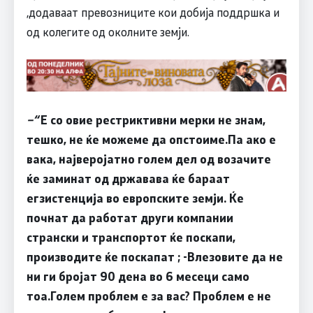
,додаваат превозниците кои добија поддршка и
од колегите од околните земји.
–
“
Е со овие рестриктивни мерки не знам,
тешко, не ќе можеме да опстоиме
.
Па ако е
вака, најверојатно голем дел од возачите
ќе заминат од државава ќе бараат
егзистенција во европските земји. Ќе
почнат да работат други компании
странски и транспортот ќе поскапи,
производите ќе поскапат ; -Влезовите да не
ни ги бројат 90 дена во 6 месеци само
тоа.Голем проблем е за вас? Проблем е не