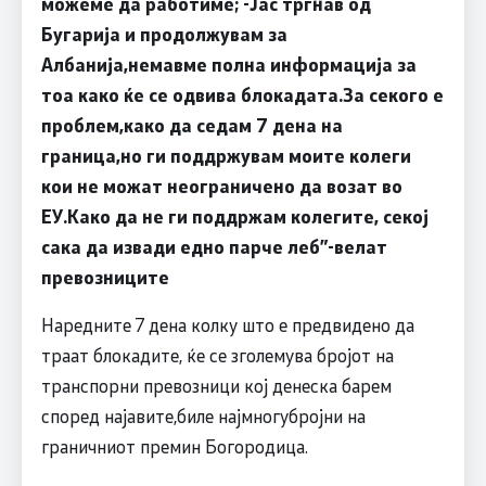
можеме да работиме; -Јас тргнав од
Бугарија и продолжувам за
Албанија,немавме полна информација за
тоа како ќе се одвива блокадата.За секого е
проблем,како да седам 7 дена на
граница,но ги поддржувам моите колеги
кои не можат неограничено да возат во
ЕУ.Како да не ги поддржам колегите, секој
сака да извади едно парче леб
”-
велат
превозниците
Наредните 7 дена колку што е предвидено да
траат блокадите, ќе се зголемува бројот на
транспорни превозници кој денеска барем
според најавите,биле најмногубројни на
граничниот премин Богородица.