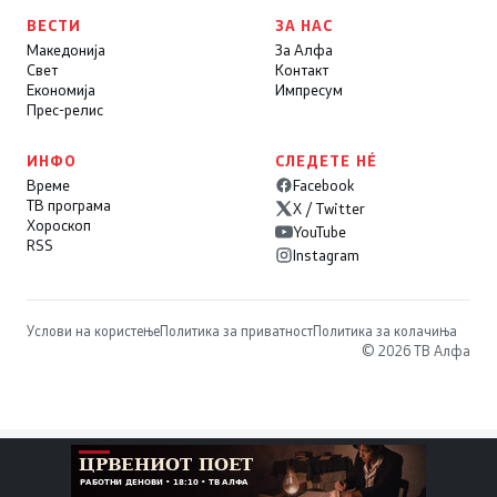
ВЕСТИ
ЗА НАС
Македонија
За Алфа
Свет
Контакт
Економија
Импресум
Прес-релис
ИНФО
СЛЕДЕТЕ НÉ
Време
Facebook
ТВ програма
X / Twitter
Хороскоп
YouTube
RSS
Instagram
Услови на користење
Политика за приватност
Политика за колачиња
© 2026 ТВ Алфа