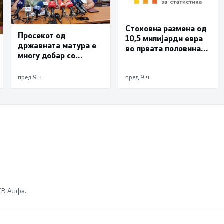
Стоковна размена од
Просекот од
10,5 милијарди евра
државната матура е
во првата половина
многу добар со
од годината –
оценка 3,66
Македонија го
зголемува извозот
пред 9 ч.
пред 9 ч.
 ТВ Алфа.