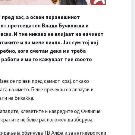
 пред вас, а освен поранешниот
от претседател Владо Бучковски и
ки. И тие никако не влијаат на начинот
тиките и на мене лично. Јас сум тој кој
требно, кога сметам дека ми треба
 работи и ми го кажуваат тие своето
аев се појави пред самиот крај, откако
та на името. Беше пречекан со аплаузи и
ати на Бихаќка.
нападите, клеветите и навредите од Филипче
кратите не беше расположен да зборува.
сирање ја обвинува ТВ Алфа и за антиевропски