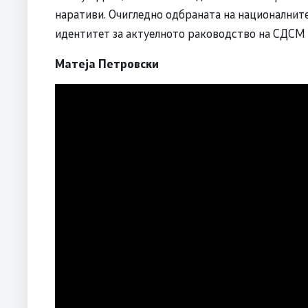
наративи. Очигледно одбраната на националните
идентитет за актуелното раководство на СДСМ е
Матеја Петровски