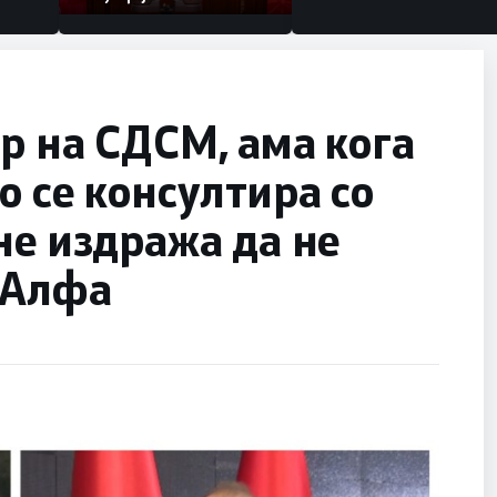
р на СДСМ, ама кога
о се консултира со
не издража да не
 Алфа