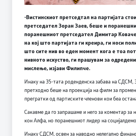
-Вистинскиот претседтал на партијата стои
претседател Зоран Заев, беше и поранешни
поранешниот претседател Димитар Ковачевс
на кој што партијата ги креира, ги носи поли
што сите нив во еден момент кога е тоа по
нивното искуство, ги прашувам за одредени
мислење, изјави Филипче.
Инаку на З5-тата роденденска забава на СДСМ, З
претходно беше на проекција на филм за промена
прегратки од партиските членови кои беа остан
Сакавме да го запрашаме и него за коментар за 
кон Алфа, но поранешниот лидер на социјалдемо
Инаку СДСМ, освен за наводно нелегално финан