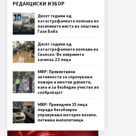
РЕДАКЦИСКИ ИЗБОР
Десет години од
катастрофалната поплава во
населените места во општина
Гази Баба
Десет години од
катастрофалните поплави во
Скопско: Во невремето
загинаа 22 лица
МВР: Превентивни
активности за спречување
пожари и имотни деликти,
како и за безбедно учество во
сообраќајот
МВР: Приведени 15 лица
поради безобѕирно
управување моторно возило,
петмина малолетници