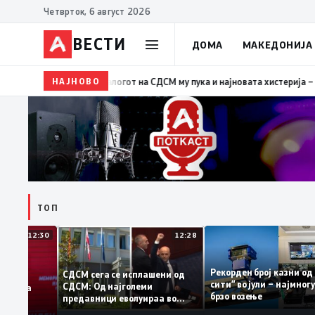
Четврток, 6 август 2026
ВЕСТИ
ДОМА
МАКЕДОНИЈА
НАЈНОВО
19:39
ВМРО-ДПМНЕ: Како што му пукна меурот од сап
ТОП
12:30
12:28
Рекорден број казни
СДСМ сега се исплашени од
сити“ во јули – најм
СДСМ: Од најголеми
атоците на
брзо возење
предавници еволуираа во
емантираат
најголеми патриоти