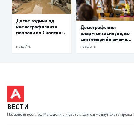
Десет години од
катастрофалните
Демографскиот
поплави во Скопско:
аларм се засилува, во
Во невремето загинаа
септември ќе имаме
22 лица
најмалку 3.000
пред 7 ч.
пред 8 ч.
првачиња помалку
ВЕСТИ
Независни вести од Македонија и светот, дел од медиумската мрежа