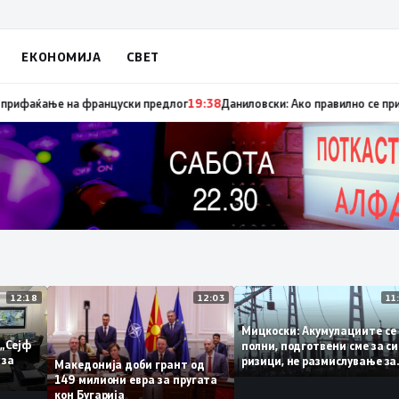
ЕКОНОМИЈА
СВЕТ
уница „мигранти за пари“, така на талогот на СДСМ му пука и најноват
12:18
12:03
Мицкоски: Акумулациите
 од „Сејф
полни, подготвени сме з
ногу за
ризици, не размислувањ
Македонија доби грант од
поскапување на струјат
149 милиони евра за пругата
кон Бугарија