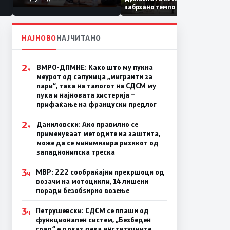
Коридор 8, Македонија
забрзано темпо
станува раскрсница на
Балканот
НАЈНОВО
НАЈЧИТАНО
2
ВМРО-ДПМНЕ: Како што му пукна
Ч
меурот од сапуница „мигранти за
пари“, така на талогот на СДСМ му
пука и најновата хистерија –
прифаќање на француски предлог
2
Даниловски: Ако правилно се
Ч
применуваат методите на заштита,
може да се минимизира ризикот од
западнонилска треска
3
МВР: 222 сообраќајни прекршоци од
Ч
возачи на мотоцикли, 14 лишени
поради безобѕирно возење
3
Петрушевски: СДСМ се плаши од
Ч
функционален систем, „Безбеден
град“ е доказ дека институциите