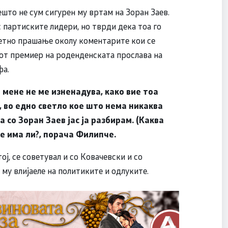
ешто не сум сигурен му вртам на Зоран Заев.
 партиските лидери, но тврди дека тоа го
ретно прашање околу коментарите кои се
иот премиер на роденденската прослава на
фа.
 мене не ме изненадува, како вие тоа
, во едно светло кое што нема никаква
 со Зоран Заев јас ја разбирам. (Каква
е има ли?, порача Филипче.
ј, се советувал и со Ковачевски и со
 му влијаеле на политиките и одлуките.