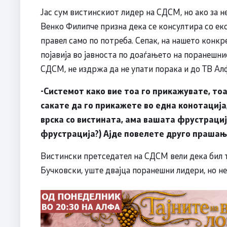
Јас сум вистинскиот лидер на СДСМ, но ако за н
Венко Филипче призна дека се консултира со екс
правел само по потреба. Сепак, на нашето конк
појавија во јавноста по доаѓањето на поранешн
СДСМ, не издржа да не упати порака и до ТВ Ал
-Системот како вие тоа го прикажувате, тоа
сакате да го прикажете во една конотација
врска со вистината, ама вашата фрустрација
фрустрација?) Ајде повелете друго прашањ
Вистински претседател на СДСМ вели дека бил то
Бучковски, уште двајца поранешни лидери, но не