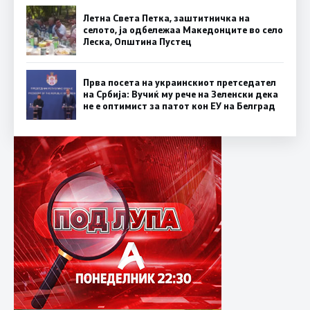
Летна Света Петка, заштитничка на
селото, ја одбележаа Македонците во село
Леска, Општина Пустец
Прва посета на украинскиот претседател
на Србија: Вучиќ му рече на Зеленски дека
не е оптимист за патот кон ЕУ на Белград