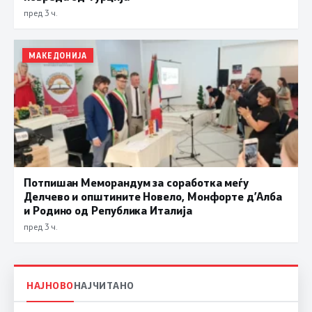
пред 3 ч.
МАКЕДОНИЈА
Потпишан Меморандум за соработка меѓу
Делчево и општините Новело, Монфорте д’Алба
и Родино од Република Италија
пред 3 ч.
НАЈНОВО
НАЈЧИТАНО