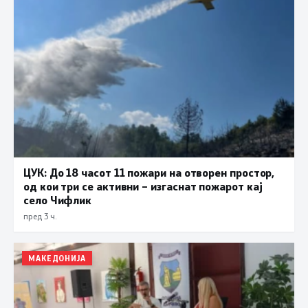
ЦУК: До 18 часот 11 пожари на отворен простор,
од кои три се активни – изгаснат пожарот кај
село Чифлик
пред 3 ч.
МАКЕДОНИЈА