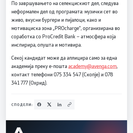
По завршувањето на селекцискиот дел, следува
неформален дел од програмата: музички сет во
живо, вкусни бургери и пијалоци, како и
мотивациска зона „PROcharge“, организирана во
соработка со ProCredit Bank – атмосфера која
инспирира, опушта и мотивира.
Секој кандидат може да аплицира само за една
академија преку е-пошта
academy@avenga.com
,
контакт телефони 075 334 547 (Скопје) и 078
341 777 (Охрид).
СПОДЕЛИ: