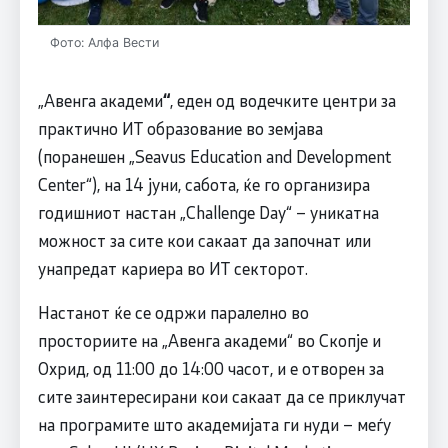
Фото: Алфа Вести
„Авенга академи
“
, еден од водечките центри за
практично ИТ образование во земјава
(поранешен „Seavus Education and Development
Center“), на 14 јуни, сабота, ќе го организира
годишниот настан „Challenge Day“ – уникатна
можност за сите кои сакаат да започнат или
унапредат кариера во ИТ секторот.
Настанот ќе се одржи паралелно во
просториите на „Авенга академи“ во Скопје и
Охрид, од 11:00 до 14:00 часот, и е отворен за
сите заинтересирани кои сакаат да се приклучат
на програмите што академијата ги нуди – меѓу