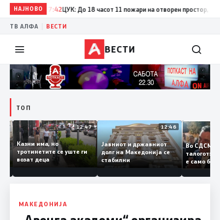
НАЈНОВО
17:42
ЦУК: До 18 часот 11 пожари на отворен простор, од кои 
|
ТВ АЛФА
ВЕСТИ
ВЕСТИ
ТОП
12:50
12:47
12:46
Казни има, но
Јавниот и државниот
Во СДСМ
дии и
тротинетите се уште ги
долг на Македонија се
талогот
возат деца
стабилни
е само 
ието
копија д
Заев
МАКЕДОНИЈА
„Авенга академи“ организира