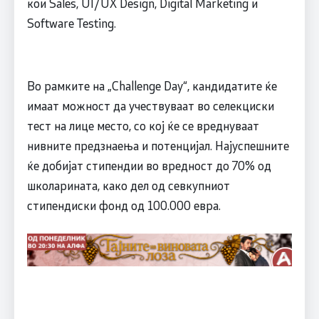
кои Sales, UI/UX Design, Digital Marketing и
Software Testing.
Во рамките на „Challenge Day“, кандидатите ќе
имаат можност да учествуваат во селекциски
тест на лице место, со кој ќе се вреднуваат
нивните предзнаења и потенцијал. Најуспешните
ќе добијат стипендии во вредност до 70% од
школарината, како дел од севкупниот
стипендиски фонд од 100.000 евра.