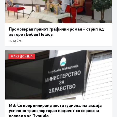
Промовиран првиот графички роман – стрип од
авторот Бобан Пешов
пред 3 ч.
МАКЕДОНИЈА
МЗ: Со координирана институционална акција
успешно транспортиран пациент со сериозна
повреда од Турција