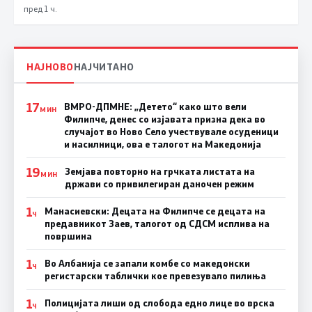
пред 1 ч.
НАЈНОВО
НАЈЧИТАНО
17
ВМРО-ДПМНЕ: „Детето“ како што вели
МИН
Филипче, денес со изјавата призна дека во
случајот во Ново Село учествувале осуденици
и насилници, ова е талогот на Македонија
19
Земјава повторно на грчката листата на
МИН
држави со привилегиран даночен режим
1
Манасиевски: Децата на Филипче се децата на
Ч
предавникот Заев, талогот од СДСМ исплива на
површина
1
Во Албанија се запали комбе со македонски
Ч
регистарски таблички кое превезувало пилиња
1
Полицијата лиши од слобода едно лице во врска
Ч