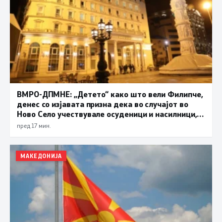
ВМРО-ДПМНЕ: „Детето“ како што вели Филипче,
денес со изјавата призна дека во случајот во
Ново Село учествувале осуденици и насилници,
ова е талогот на Македонија
пред 17 мин.
МАКЕДОНИЈА