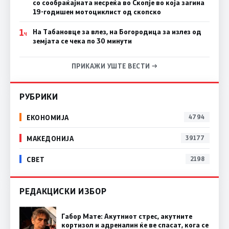
со сообраќајната несреќа во Скопје во која загина
19-годишен мотоциклист од скопско
1
На Табановце за влез, на Богородица за излез од
Ч
земјата се чека по 30 минути
ПРИКАЖИ УШТЕ ВЕСТИ →
РУБРИКИ
ЕКОНОМИЈА
4794
МАКЕДОНИЈА
39177
СВЕТ
2198
РЕДАКЦИСКИ ИЗБОР
Габор Мате: Акутниот стрес, акутните
кортизол и адреналин ќе ве спасат, кога се