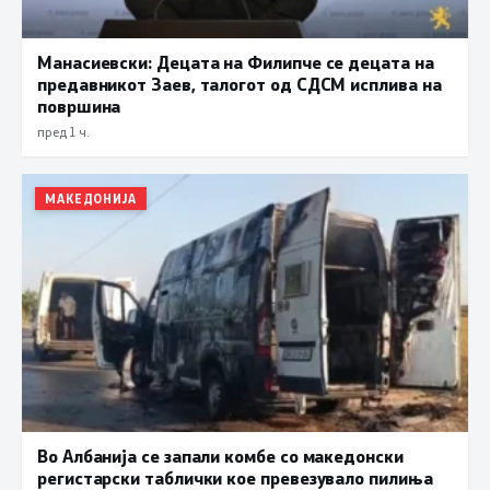
Манасиевски: Децата на Филипче се децата на
предавникот Заев, талогот од СДСМ исплива на
површина
пред 1 ч.
МАКЕДОНИЈА
Во Албанија се запали комбе со македонски
регистарски таблички кое превезувало пилиња