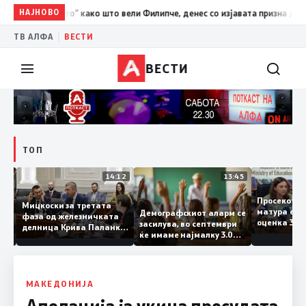
НАЈНОВО
10:37
ВМРО-ДПМНЕ: „Детето“ како што вели Филипче, денес со
|
ТВ АЛФА
ВЕСТИ
ВЕСТИ
ТОП
15:20
14:12
13:45
Просеко
Мицкоски за третата
матура е
Демографскиот аларм се
фаза од железничката
: Во
оценка 3
засилува, во септември
делница Крива Паланка
 22
ќе имаме најмалку 3.000
– Деве Баир: Проектот
првачиња помалку
нема да заврши на
половина тунел во слепа
улица, сега имаме
целина
МАКЕДОНИЈА
Апелација ја укина пресудата