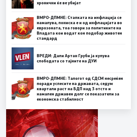
хронични ќе ве убијат
ВМРО-ДПМНЕ: Стапката на инфлација се
намалува, пониска е и од инфлацијата во
еврозоната, тоа говори за политиките на
Владата кои водат кон подобар животен
стандард
ВРЕДИ: Дали Артан Груби ја купува
слободата со тајните на ДУИ
ВМРО-ДПМНЕ: Талогот од СДСМ несреќен
поради успесите на државата, седум
квартали раст на БДП над 3 отсто и
намален државен долг се показатели за
економска стабилност