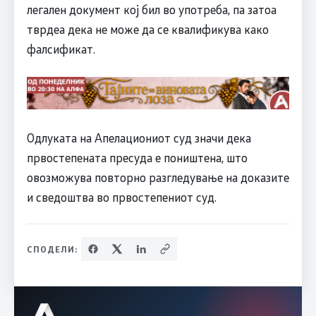
легален документ кој бил во употреба, па затоа
тврдеа дека не може да се квалификува како
фалсификат.
Одлуката на Апелациониот суд значи дека
првостепената пресуда е поништена, што
овозможува повторно разгледување на доказите
и сведоштва во првостепениот суд.
СПОДЕЛИ: