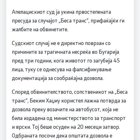
Апелацискиот суд ја укина првостепената
пресуда за случајот „Беса транс“, прифаќајќи ги
жалбите на обвинетите.
Судскиот случај не е директно поврзан со
причините за трагичната несреќа во Бугарија
пред три години, кога животот го загубија 45
лица, туку се однесува на фалсификување
документација за сообраќајна дозвола.
Според обвинителството, сопственикот на „Беса
транс“, Беким Хаџиу користел лажна потврда за
дозвола преку возачите на автобусот, која не
била издадена од министерството за транспорт
и врски. Тој беше осуден на 20 месеци затвор.
Одбраната посочи дека општата дозвола е