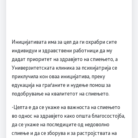
Иницијативата има за цел да ги охрабри сите
индивидуи и здравствени работници да му
дадат приоритет на здравјето на спиењето, а
Универзитетската клиника за психијатрија се
приклучила кон оваа иницијатива, преку
едукација на граѓаните и нудење помош за
подобрување на квалитетот на спиењето.
-Целта е да се укаже на важноста на спиењето
во однос на здравјето како општа благосостојба,
да се укаже на последиците од недоволно
спиење и да се зборува и за растројствата на