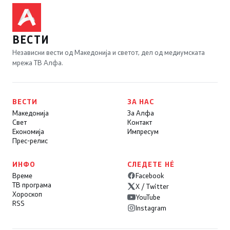
ВЕСТИ
Независни вести од Македонија и светот, дел од медиумската
мрежа ТВ Алфа.
ВЕСТИ
ЗА НАС
Македонија
За Алфа
Свет
Контакт
Економија
Импресум
Прес-релис
ИНФО
СЛЕДЕТЕ НÉ
Време
Facebook
ТВ програма
X / Twitter
Хороскоп
YouTube
RSS
Instagram