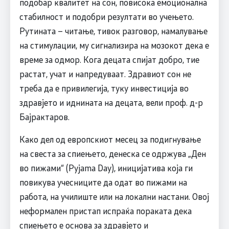
подобар квалитет на сон, повисока емоционална
стабилност и подобри резултати во учењето.
Рутината – читање, тивок разговор, намалување
на стимулации, му сигнализира на мозокот дека е
време за одмор. Кога децата спијат добро, тие
растат, учат и напредуваат. Здравиот сон не
треба да е привилегија, туку инвестиција во
здравјето и иднината на децата, вели проф. д-р
Бајрактаров.
Како дел од европскиот месец за подигнување
на свеста за спиењето, денеска се одржува „Ден
во пижами“ (Pyjama Day), иницијатива која ги
повикува учесниците да одат во пижами на
работа, на училиште или на локални настани. Овој
неформален пристап испраќа пораката дека
спиењето е основа за здравјето и