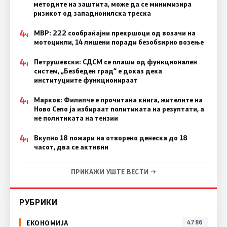
методите на заштита, може да се минимизира
ризикот од западнонилска треска
4
МВР: 222 сообраќајни прекршоци од возачи на
Ч
мотоцикли, 14 лишени поради безобѕирно возење
4
Петрушевски: СДСМ се плаши од функционален
Ч
систем, „Безбеден град“ е доказ дека
институциите функционираат
4
Марков: Филипче е прочитана книга, жителите на
Ч
Ново Село ја избираат политиката на резултати, а
не политиката на тензии
4
Вкупно 18 пожари на отворено денеска до 18
Ч
часот, два се активни
ПРИКАЖИ УШТЕ ВЕСТИ →
РУБРИКИ
ЕКОНОМИЈА
4786