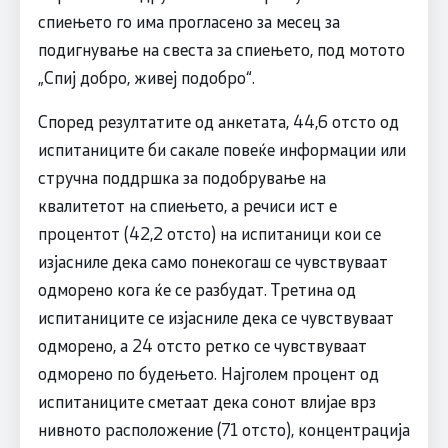
спиењето го има прогласено за месец за
подигнување на свеста за спиењето, под мотото
„Спиј добро, живеј подобро“.
Според резултатите од анкетата, 44,6 отсто од
испитаниците би сакале повеќе информации или
стручна поддршка за подобрување на
квалитетот на спиењето, а речиси ист е
процентот (42,2 отсто) на испитаници кои се
изјасниле дека само понекогаш се чувствуваат
одморено кога ќе се разбудат. Третина од
испитаниците се изјасниле дека се чувствуваат
одморено, а 24 отсто ретко се чувствуваат
одморено по будењето. Најголем процент од
испитаниците сметаат дека сонот влијае врз
нивното расположение (71 отсто), концентрација