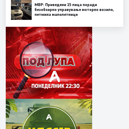
МВР: Приведени 15 лица поради
безобѕирно управување моторно возило,
петмина малолетници