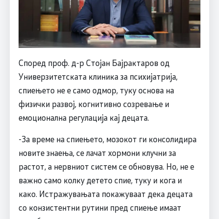
Според проф. д-р Стојан Бајрактаров од
Универзитетската клиника за психијатрија,
спиењето не е само одмор, туку основа на
физички развој, когнитивно созревање и
емоционална регулација кај децата.
-За време на спиењето, мозокот ги консолидира
новите знаења, се лачат хормони клучни за
растот, а нервниот систем се обновува. Но, не е
важно само колку детето спие, туку и кога и
како. Истражувањата покажуваат дека децата
со конзистентни рутини пред спиење имаат