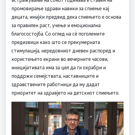
промовирање здрави навики за спиење кај
децата, имајќи предвид дека спиењето е основа
за правилен раст, учење и емоционална
благосостојба. Со оглед на сè поголемите
предизвици како што се прекумерната
стимулација, нередовниот дневен распоред и
користењето екрани во вечерните часови,
иницијативата има за цел да ги охрабри и
поддржи семејствата, наставниците и
здравствените работници да му дадат
приоритет на здравјето на детскиот спиењето.