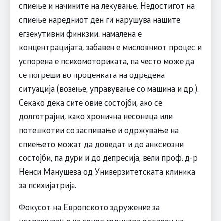
спиење и начините на лекување. Недостигот на
спиење наредниот ден ги нарушува нашите
егзекутивни финкзии, намалена е
концентрацијата, забавен е мисловниот процес и
успорена е психомоториката, па често може да
се погреши во проценката на одредена
ситуација (возење, управување со машина и др.).
Секако дека сите овие состојби, ако се
долготрајни, како хронична несоница или
потешкотии со заспивање и одржување на
спиењето можат да доведат и до анксиозни
состојби, па дури и до депресија, вели проф. д-р
Ненси Манушева од Универзитетската клиника
за психијатрија.
Фокусот на Европското здружение за
истражување на сонот годинава е ставен на