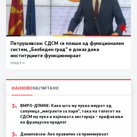
Петрушевски: СДСМ се плаши од функционален
систем, „Безбеден град“ е доказ дека
институциите функционираат
пред 4 ч.
НАЈНОВО
НАЈЧИТАНО
3
ВМРО-ДПМНЕ: Како што му пукна меурот од
Ч
сапуница „мигранти за пари“, така на талогот на
СДСМ му пука и најновата хистерија – прифаќање
на француски предлог
3
Даниловски: Ако правилно се применуваат
Ч