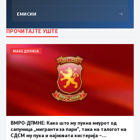
ЕМИСИИ
→
ПРОЧИТАЈТЕ УШТЕ
МАКЕДОНИЈА
ВМРО-ДПМНЕ: Како што му пукна меурот од
сапуница „мигранти за пари“, така на талогот на
СДСМ му пука и најновата хистерија –