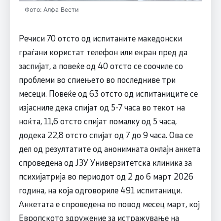
Фото: Алфа Вести
Речиси 70 отсто од испитаните македонски
граѓани користат телефон или екран пред да
заспијат, а повеќе од 40 отсто се соочиле со
проблеми во спиењето во последниве три
месеци. Повеќе од 63 отсто од испитаниците се
изјасниле дека спијат од 5-7 часа во текот на
ноќта, 11,6 отсто спијат помалку од 5 часа,
додека 22,8 отсто спијат од 7 до 9 часа. Ова се
дел од резултатите од анонимната онлајн анкета
спроведена од ЈЗУ Универзитетска клиника за
психијатрија во периодот од 2 до 6 март 2026
година, на која одговориле 491 испитаници.
Анкетата е спроведена по повод месец март, кој
Европското здружение за истражување на