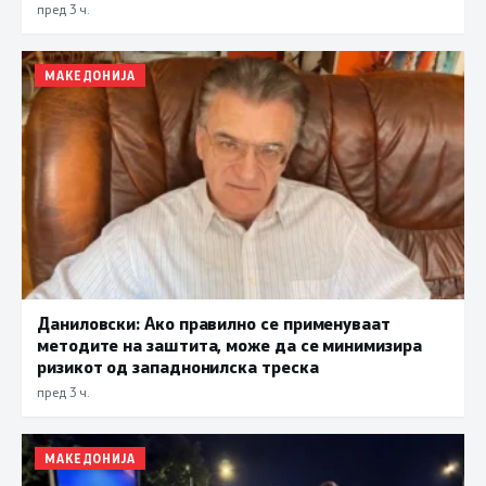
прифаќање на француски предлог
пред 3 ч.
МАКЕДОНИЈА
Даниловски: Ако правилно се применуваат
методите на заштита, може да се минимизира
ризикот од западнонилска треска
пред 3 ч.
МАКЕДОНИЈА