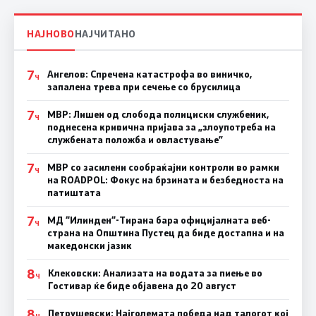
НАЈНОВО
НАЈЧИТАНО
7
Ангелов: Спречена катастрофа во виничко,
Ч
запалена трева при сечење со брусилица
7
МВР: Лишен од слобода полициски службеник,
Ч
поднесена кривична пријава за „злоупотреба на
службената положба и овластување”
7
МВР со засилени сообраќајни контроли во рамки
Ч
на ROADPOL: Фокус на брзината и безбедноста на
патиштата
7
МД “Илинден“-Тирана бара официјалната веб-
Ч
страна на Општина Пустец да биде достапна и на
македонски јазик
8
Клековски: Анализата на водата за пиење во
Ч
Гостивар ќе биде објавена до 20 август
8
Петрушевски: Најголемата победа над талогот кој