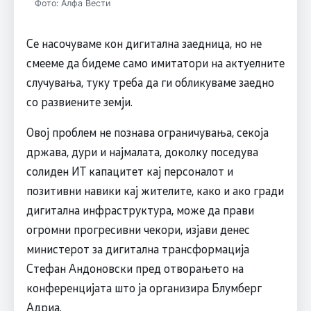
Фото: Алфа Вести
Се насочуваме кон дигитална заедница, но не
смееме да бидеме само имитатори на актуелните
случувања, туку треба да ги обликуваме заедно
со развиените земји.
Овој проблем не познава ограничувања, секоја
држава, дури и најмалата, доколку поседува
солиден ИТ капацитет кај персоналот и
позитивни навики кај жителите, како и ако гради
дигитална инфраструктура, може да прави
огромни прогресивни чекори, изјави денес
министерот за дигитална трансформација
Стефан Андоновски пред отворањето на
конференцијата што ја организира Блумберг
Адриа.