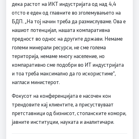
дека растот на ИКТ индустријата од над 4,4
отсто е еден од главните во зголемувањето на
БДП. „На тој начин треба да размислуваме. Ова е
нашиот потенцијал, нашата компаративна
предност во однос на другите држави. Немаме
големи минерали ресурси, не сме голема
територија, немаме многу население, но
компаративно сме подобри во ИТ индустријата
и тоа треба максимално да го искористиме“,
нагласи министерот.
Фокусот на конференцијата е насочен кон
трендовите кај клиентите, а присуствуваат
претставници од бизнисот, стопанските комори,
јавните институции, науката и аналитичари.