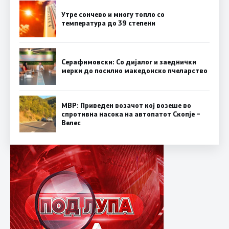
Утре сончево и многу топло со
температура до 39 степени
Серафимовски: Со дијалог и заеднички
мерки до посилно македонско пчеларство
МВР: Приведен возачот кој возеше во
спротивна насока на автопатот Скопје –
Велес