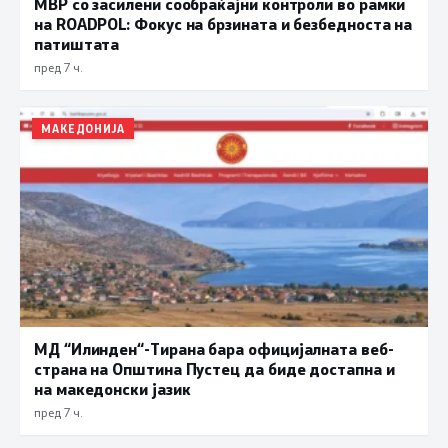
МВР со засилени сообраќајни контроли во рамки
на ROADPOL: Фокус на брзината и безбедноста на
патиштата
пред 7 ч.
МАКЕДОНИЈА
МД “Илинден“-Тирана бара официјалната веб-
страна на Општина Пустец да биде достапна и
на македонски јазик
пред 7 ч.