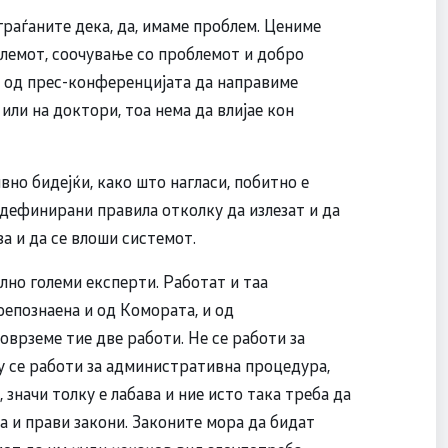
граѓаните дека, да, имаме проблем. Цениме
блемот, соочување со проблемот и добро
е од прес-конференцијата да направиме
ли на доктори, тоа нема да влијае кон
но бидејќи, како што нагласи, побитно е
 дефинирани правила отколку да излезат и да
ва и да се влоши системот.
елно големи експерти. Работат и таа
репознаена и од Комората, и од
поврземе тие две работи. Не се работи за
у се работи за административна процедура,
, значи толку е лабава и ние исто така треба да
и прави закони. Законите мора да бидат