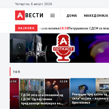
Четврток, 6 август 2026
ВЕСТИ
ДОМА
МАКЕДОНИЈА
НАЈНОВО
18:38
МВР: 222 сообраќајни прекршоци од возачи на
ТОП
12:30
12:28
Рекорден број казн
СДСМ сега се исплашени од
сити“ во јули – најм
СДСМ: Од најголеми
атоците на
брзо возење
предавници еволуираа во
емантираат
најголеми патриоти