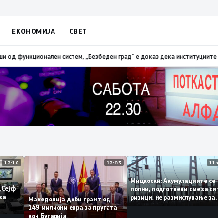
ЕКОНОМИЈА
СВЕТ
 мотоцикли, 14 лишени поради безобѕирно возење
18:38
Петрушевски: СД
12:18
12:03
Мицкоски: Акумулациите
и од „Сејф
полни, подготвени сме з
ногу за
ризици, не размислувањ
Македонија доби грант од
поскапување на струјат
149 милиони евра за пругата
кон Бугарија