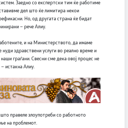
истем. Заедно со експертски тим ќе работиме
, ставивме дел што ќе лимитира некои
поефикасни. Но, од другата страна ќе бидат
инирани – рече Алиу.
вработените, и на Министерството, да имаме
е нуди здравствени услуги во реално време и
 наши граѓани. Свесни сме дека овој процес не
 – истакна Алиу.
 што правеле злоупотреби со работното
ање на проблемот.