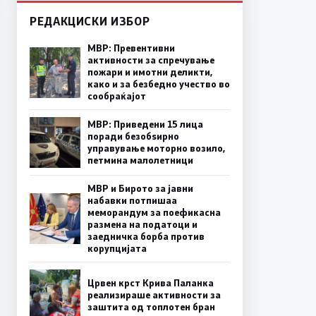
РЕДАКЦИСКИ ИЗБОР
МВР: Превентивни
активности за спречување
пожари и имотни деликти,
како и за безбедно учество во
сообраќајот
МВР: Приведени 15 лица
поради безобѕирно
управување моторно возило,
петмина малолетници
МВР и Бирото за јавни
набавки потпишаа
меморандум за поефикасна
размена на податоци и
заедничка борба против
корупцијата
Црвен крст Крива Паланка
реализираше активности за
заштита од топлотен бран