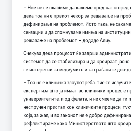
– Ние не се плашиме да кажеме пред вас и пред 
дека тоа ни е првиот чекор за решавање на про
дефинирање на проблемот. Исто така, не сакам
сензации и да спомнуваме имиња на институции и
решавање на проблемот – додаде Алиу.
Очекува дека процесот ќе заврши административ
системот да се стабилизира и да креираат јасно
се интересни за медиумите и за граѓаните ден-д
– Тоа не е клиничка злоупотреба, тие се ислучит
експертиза што ја имаат во клинички процес е п
универзитетите, и од фелата, и не смееме да ги 
нестручен пристап кон клиничките процеси, тук
која, за жал, и во законот не е добро дефинирана
рефлектираме како Министерството што креира 