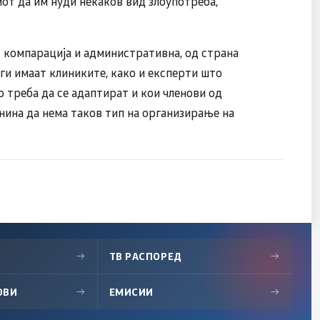
от да им нуди некаков вид злоупотреба,
 компарација и административна, од страна
ги имаат клиниките, како и експерти што
 треба да се адаптират и кои членови од
нина да нема таков тип на организирање на
→
ТВ РАСПОРЕД
→
ОВИ
→
ЕМИСИИ
→