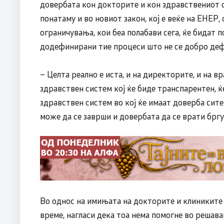
довербата кон докторите и кон здравствениот с
понатаму и во новиот закон, кој е веќе на ЕНЕР
ограничувања, кои беа полабави сега, ќе бидат 
додефинирани тие процеси што не се добро деф
– Целта реално е иста, и на директорите, и на 
здравствен систем кој ќе биде транспарентен, ќ
здравствен систем во кој ќе имаат доверба сите
може да се заврши и довербата да се врати бргу
Во однос на имињата на докторите и клиниките
време, нагласи дека тоа нема помогне во решав