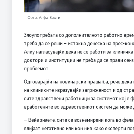
Фото: Алфа Вести
Злоупотребата со дополнителното работно врем
треба да се реши – истакна денеска на прес-ко
Алиу нагласувајќи дека не се работи за клиничк
доктори и институции не треба да се прави сенз
проблемот.
Одговарајќи на новинарски прашања, рече дека
на клиниките изразувајќи загриженост и од стр
сите здравствени работници за системот кој е 
вработените во здравствениот систем да може 
– Веќе знаете, сите се вознемирени кога во фел
влијаат негативно или кон нив како експерти по