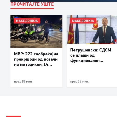
ПРОЧИТАЈТЕ УШТЕ
МАКЕДОНИЈА
МАКЕДОНИЈА
Петрушевски: СДСМ
МВР: 222 сообраќајни
се плаши од
прекршоци од возачи
функционален
на мотоцикли, 14
систем, „Безбеден
лишени поради
град“ е доказ дека
безобѕирно возење
институциите
функционираат
пред 18 мин.
пред 19 мин.