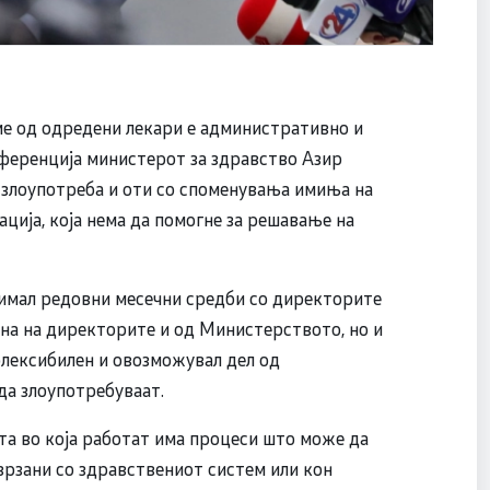
е од одредени лекари е административно и
нференција министерот за здравство Азир
а злоупотреба и оти со споменувања имиња на
ација, која нема да помогне за решавање на
 имал редовни месечни средби со директорите
ана на директорите и од Министерството, но и
флексибилен и овозможувал дел од
да злоупотребуваат.
ата во која работат има процеси што може да
врзани со здравствениот систем или кон