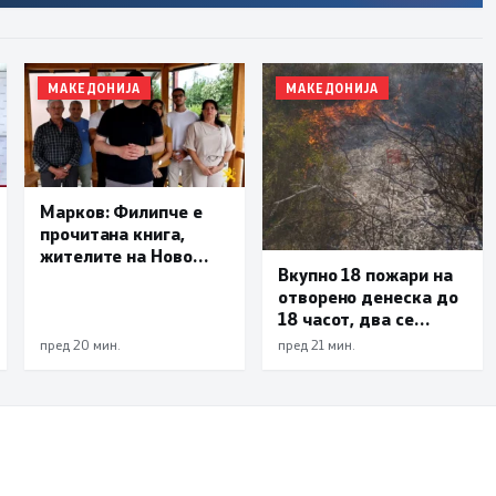
МАКЕДОНИЈА
МАКЕДОНИЈА
Марков: Филипче е
прочитана книга,
жителите на Ново
Вкупно 18 пожари на
Село ја избираат
отворено денеска до
политиката на
18 часот, два се
резултати, а не
активни
политиката на тензии
пред 20 мин.
пред 21 мин.