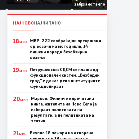
Коридор 8, Македонија
забрзано темпо
станува раскрсница на
Балканот
НАЈНОВО
НАЈЧИТАНО
18
МВР: 222 сообраќајни прекршоци
МИН
од возачи на мотоцикли, 14
лишени поради безобѕирно
возење
19
Петрушевски: СДСМ се плаши од
МИН
функционален систем, „Безбеден
град“ е доказ дека институциите
функционираат
20
Марков: Филипче е прочитана
МИН
книга, жителите на Ново Село ја
избираат политиката на
резултати, а не политиката на
тензии
21
Вкупно 18 пожари на отворено
МИН
денеска до 18 часот, два се