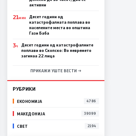
активни
21
Десет години од
МИН
катастрофалната поплава во
населените места во општина
Гази Баба
3
Десет години од катастрофалните
Ч
поплави во Скопско: Во невремето
загинаа 22 лица
ПРИКАЖИ УШТЕ ВЕСТИ →
РУБРИКИ
ЕКОНОМИЈА
4786
МАКЕДОНИЈА
39099
СВЕТ
2194