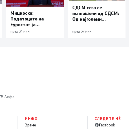
СДСМ сега се
Мицкоски:
исплашени од СДСМ:
Податоците на
Од најголеми
Еуростат ја
предавници
демантираат
еволуираа во
пред 34 мин.
пред 37 мин.
опозицијата
најголеми патриоти
 ТВ Алфа.
ИНФО
СЛЕДЕТЕ НÉ
Време
Facebook