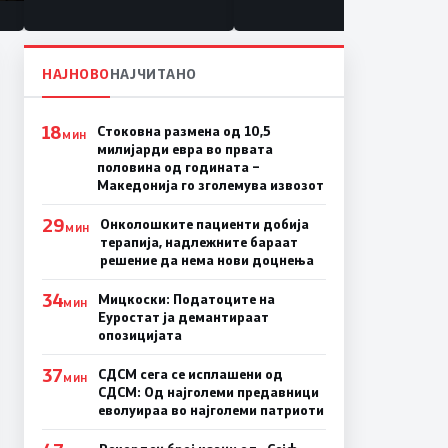
НАЈНОВО
НАЈЧИТАНО
18
Стоковна размена од 10,5
МИН
милијарди евра во првата
половина од годината –
Македонија го зголемува извозот
29
Онколошките пациенти добија
МИН
терапија, надлежните бараат
решение да нема нови доцнења
34
Мицкоски: Податоците на
МИН
Еуростат ја демантираат
опозицијата
37
СДСМ сега се исплашени од
МИН
СДСМ: Од најголеми предавници
еволуираа во најголеми патриоти