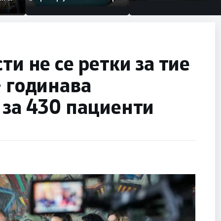
по штетите од невремето
ти не се ретки за тие
– годинава
 за 430 пациенти