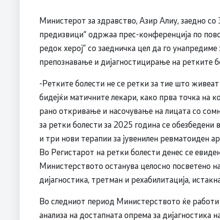
Министерот за здравство, Азир Алиу, заедно со
предизвици“ одржаа прес-конференција по пово
редок херој” со заедничка цел да го унапредиме
препознавање и дијагностицирање на ретките б
-Ретките болести не се ретки за тие што живеат
бидејќи матичните лекари, како прва точка на ко
рано откривање и насочување на лицата со сомн
за ретки болести за 2025 година се обезбедени в
и три нови терапии за јувенилен ревматоиден а
Во Регистарот на ретки болести денес се евиден
Министерството останува целосно посветено на
дијагностика, третман и рехабилитација, истак
Во следниот период Министерството ќе работи н
анализа на достапната опрема за дијагностика н