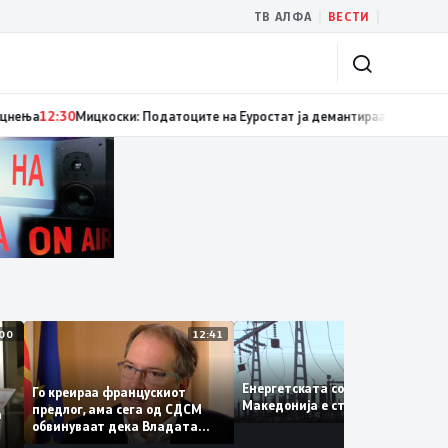
|
|
ТВ АЛФА
ВЕСТИ
нколошките пациенти добија терапија, надлежните бараат решение да 
13:00
12:41
12:
Енергетската состојба во
Го креираа францускиот
Македонија е стабилна
предлог, ама сега од СДСМ
н на
обвинуваат дека Владата
тајно преговарала