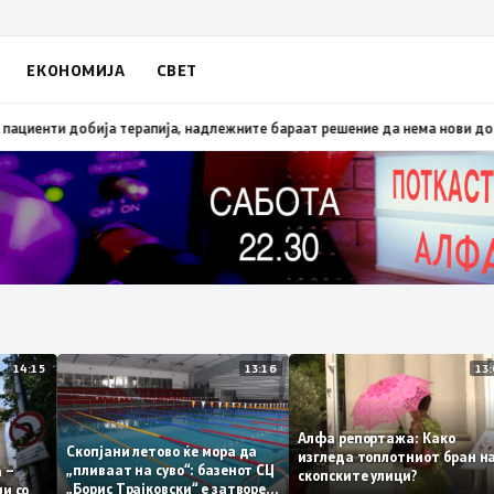
ЕКОНОМИЈА
СВЕТ
првата половина од годината – Македонија го зголемува извозот
12:36
О
14:15
13:16
Алфа репортажа: Како
Скопјани летово ќе мора да
изгледа топлотниот бра
„пливаат на суво“: базенот СЦ
нема –
скопските улици?
„Борис Трајковски“ е затворен
полни со