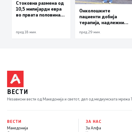
Стоковна размена од
10,5 милијарди евра
Онколошките
во првата половина
пациенти добија
од годината –
терапија, надлежните
Македонија го
бараат решение да
зголемува извозот
пред 18 мин.
пред 29 мин.
нема нови доцнења
ВЕСТИ
Независни вести од Македонија и светот, дел од медиумската мрежа
ВЕСТИ
ЗА НАС
Македонија
За Алфа