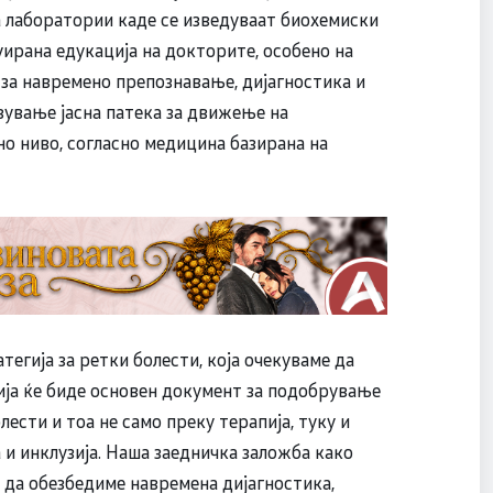
а лаборатории каде се изведуваат биохемиски
уирана едукација на докторите, особено на
 за навремено препознавање, дијагностика и
вување јасна патека за движење на
о ниво, согласно медицина базирана на
тегија за ретки болести, која очекуваме да
гија ќе биде основен документ за подобрување
ести и тоа не само преку терапија, туку и
 и инклузија. Наша заедничка заложба како
 да обезбедиме навремена дијагностика,