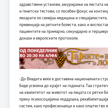
здравствени установи, ажурирање на листата н
и генетски тестови, со посебен фокус на контин
лекарите по семејна медицина и специјалистите,
превенција на ретките болести, како и воспоста
пациентите на примарно, секундарно и терциерн
докази и европските протоколи.
-До Владата веќе е доставена националната стра
биде усвоена до крајот на годината. Таа страте
на квалитетот на животот на лицата со ретки бол
преку психосоцијална поддршка, рехабилитација
систем, како професионалци и како општество е