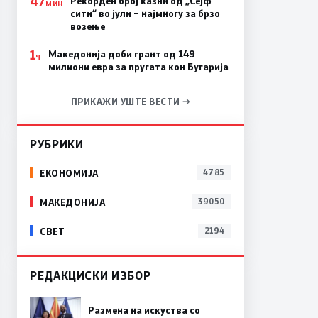
47
Рекорден број казни од „Сејф
МИН
сити“ во јули – најмногу за брзо
возење
1
Македонија доби грант од 149
Ч
милиони евра за пругата кон Бугарија
ПРИКАЖИ УШТЕ ВЕСТИ →
РУБРИКИ
ЕКОНОМИЈА
4785
МАКЕДОНИЈА
39050
СВЕТ
2194
РЕДАКЦИСКИ ИЗБОР
Размена на искуства со