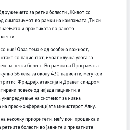
 Здружението за ретки болести „Живот со
д симпозиумот во рамки на кампањата „Ти си
 знаењето и практиката во раното
олести.
 со нив! Оваа тема е од особена важност,
нтакт со пациентот, имаат клучна улога за
еж за ретка болест. Во рамки на Програмата
купно 58 лека за околу 430 пациенти, меѓу кои
ртритис, Фридрајх атаксија и Дравет синдром.
тирани повеќе од илјада пациенти, а
 унапредување на системот за нивна
на на прес-конференцијата министерот Алиу.
а неколку приоритети, меѓу кои, проценка и
а ретките болести во јавните и приватните