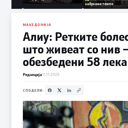
Коридор 8, Македонија
забрзано темпо
станува раскрсница на
Балканот
МАКЕДОНИЈА
Алиу: Ретките болес
што живеат со нив 
обезбедени 58 лека
Редакција
11.11.2025
СПОДЕЛИ: