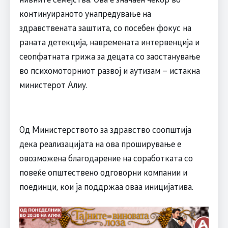
континуираното унапредување на
здравствената заштита, со посебен фокус на
раната детекција, навремената интервенција и
сеопфатната грижа за децата со заостанување
во психомоторниот развој и аутизам – истакна
министерот Алиу.
Од Министерството за здравство соопштија
дека реализацијата на ова проширување е
овозможена благодарение на соработката со
повеќе општествено одговорни компании и
поединци, кои ја поддржаа оваа иницијатива.