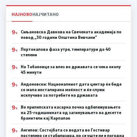
НАЈНОВО
НАЈЧИТАНО
9
Сиљановска Давкова на Свечената академија по
Ч
повод „30 години Општина Вевчани“
9
Портокалова фаза утре, температури до 40
Ч
степени
9
На Табановце за влез во државата се чека околу
Ч
45 минути
9
Андоновски: Националниот дата центар ќе биде
Ч
со мала инсталирана моќност и ќе служи
исклучиво за потребите на државата
9
Во прилепската касарна почна одбележувањето
Ч
на 25-годишнината од загинувањето на десетте
бранители кај Карпалак
9
Ангелов: Состојбата со водата во Гостивар
Ч
постепено се стабилизира, но се уште не е погодна