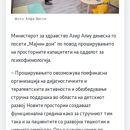
Фото: Алфа Вести
Министерот за здравство Азир Алиу денеска го
посети „Мајчин дом“ по повод проширувањето
на просторните капацитети на одделот за
психофизиологија.
– Проширувањето овозможува поефикасна
организација на дијагностичките и
терапевтските активности и обезбедување
стручна поддршка во областа на детскиот
развој. Новите простории создаваат
функционална средина како за стручниот тим
така и за пациентите со развојни тешкотии и
нивните семејства. Ова е значаен чекор во