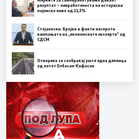
Мерките за самовработување даваат
резултат – невработеноста на историски
најниско ниво од 11,3%
Стојаноски: Бројки и факти наспроти
кампањата на „економските експерти“ од
СДСM
Отворена за сообраќај уште една делница
од патот Елбасан-Ќафасан