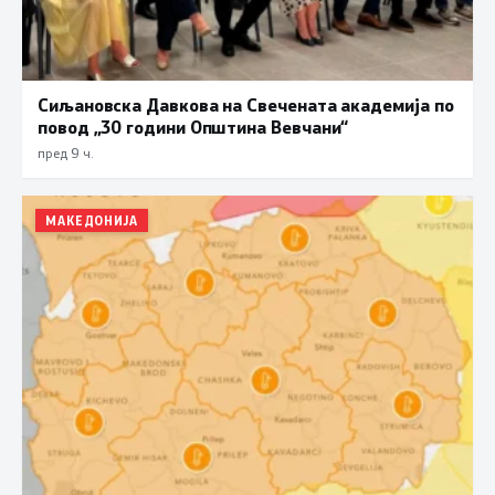
Сиљановска Давкова на Свечената академија по
повод „30 години Општина Вевчани“
пред 9 ч.
МАКЕДОНИЈА