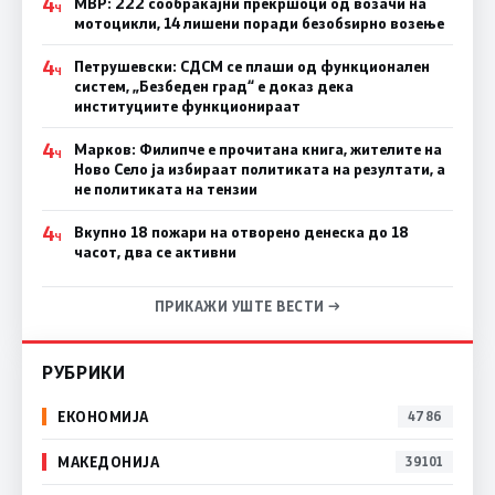
4
МВР: 222 сообраќајни прекршоци од возачи на
Ч
мотоцикли, 14 лишени поради безобѕирно возење
4
Петрушевски: СДСМ се плаши од функционален
Ч
систем, „Безбеден град“ е доказ дека
институциите функционираат
4
Марков: Филипче е прочитана книга, жителите на
Ч
Ново Село ја избираат политиката на резултати, а
не политиката на тензии
4
Вкупно 18 пожари на отворено денеска до 18
Ч
часот, два се активни
ПРИКАЖИ УШТЕ ВЕСТИ →
РУБРИКИ
ЕКОНОМИЈА
4786
МАКЕДОНИЈА
39101