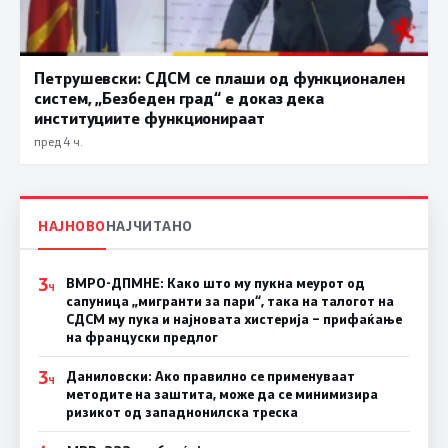
Петрушевски: СДСМ се плаши од функционален
систем, „Безбеден град“ е доказ дека
институциите функционираат
пред 4 ч.
НАЈНОВО
НАЈЧИТАНО
3
ВМРО-ДПМНЕ: Како што му пукна меурот од
Ч
сапуница „мигранти за пари“, така на талогот на
СДСМ му пука и најновата хистерија – прифаќање
на француски предлог
3
Даниловски: Ако правилно се применуваат
Ч
методите на заштита, може да се минимизира
ризикот од западнонилска треска