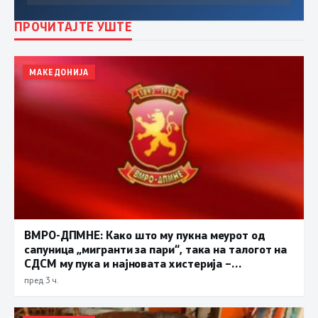
ПРОЧИТАЈТЕ УШТЕ
МАКЕДОНИЈА
ВМРО-ДПМНЕ: Како што му пукна меурот од
сапуница „мигранти за пари“, така на талогот на
СДСМ му пука и најновата хистерија –
прифаќање на француски предлог
пред 3 ч.