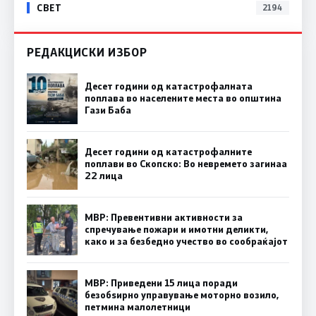
СВЕТ
2194
РЕДАКЦИСКИ ИЗБОР
Десет години од катастрофалната
поплава во населените места во општина
Гази Баба
Десет години од катастрофалните
поплави во Скопско: Во невремето загинаа
22 лица
МВР: Превентивни активности за
спречување пожари и имотни деликти,
како и за безбедно учество во сообраќајот
МВР: Приведени 15 лица поради
безобѕирно управување моторно возило,
петмина малолетници