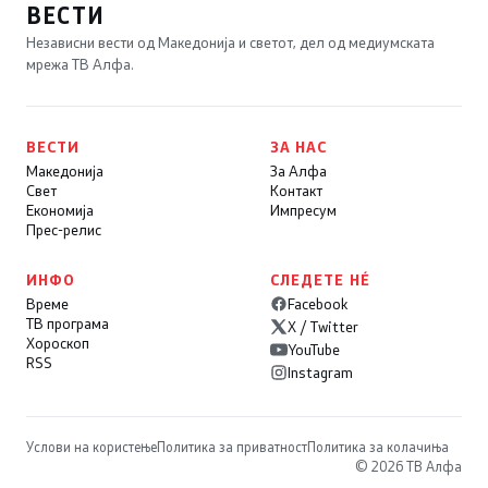
ВЕСТИ
Независни вести од Македонија и светот, дел од медиумската
мрежа ТВ Алфа.
ВЕСТИ
ЗА НАС
Македонија
За Алфа
Свет
Контакт
Економија
Импресум
Прес-релис
ИНФО
СЛЕДЕТЕ НÉ
Време
Facebook
ТВ програма
X / Twitter
Хороскоп
YouTube
RSS
Instagram
Услови на користење
Политика за приватност
Политика за колачиња
© 2026 ТВ Алфа