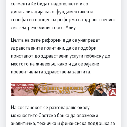
сегментa ќе бидат надополнети и со
дигитализација како фундаментален и
сеопфатен процес на реформа на здравствениот
систем, рече министерот Алиу.
Целта на овие реформи е да се унапредат
здравствените политики, да се подобри
пристапот до здравствени услуги поблиску до
местото на живеење, како и да се зајакне
превентивната здравствена заштита.
На состанокот се разговараше околу
можностите Светска банка да овозможи
аналитичка, техничка и финансиска поддршка за