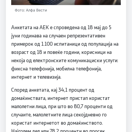
Фото: Алфа Вести
Анкетата на АЕК е спроведена од 18 мај до 5
јуни годинава на случаен репрезентативен
примерок од 1.100 испитаници од популација на
возраст од 18 и повеќе години, корисници на
некоја од електронските комуникациски услуги:
фиксна телефонија, мобилна телефонија,
интернет и телевизија.
Според анкетата, кај 34,1 процент од
домаќинствата, интернет пристап користат
малолетни лица, при што во 80,7 проценти од
случаите, малолетните лица секојдневно го
користат интернетот во домаќинството.
Најголем дел или 78,2 проценти во просек