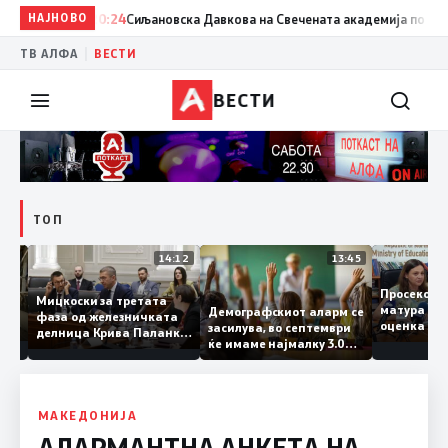
НАЈНОВО
20:24
Сиљановска Давкова на Свечената академија по повод „
|
ТВ АЛФА
ВЕСТИ
ВЕСТИ
ТОП
15:20
14:12
13:45
Просек
Мицкоски за третата
матура 
Демографскиот аларм се
фаза од железничката
о: Во
оценка 
засилува, во септември
делница Крива Паланка
 22
ќе имаме најмалку 3.000
– Деве Баир: Проектот
првачиња помалку
нема да заврши на
половина тунел во слепа
улица, сега имаме
целина
МАКЕДОНИЈА
АЛАРМАНТНА АНКЕТА НА