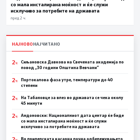
со мала инсталирана моќност и ќе служи
исклучиво за потребите на државата
пред 2 ч.
НАЈНОВО
НАЈЧИТАНО
2
Сиљановска Давкова на Свечената академија по
Ч
повод „30 години Општина Вевчани“
2
Портокалова фаза утре, температури до 40
Ч
степени
2
На Табановце за влез во државата се чека околу
Ч
45 минути
2
Андоновски: Националниот дата центар ќе биде
Ч
со мала инсталирана моќност и ќе служи
исклучиво за потребите на државата
2
Во прилепската касарна почна одбележувањето