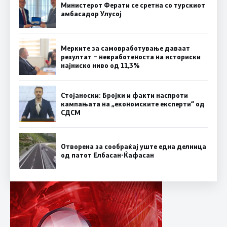
Министерот Ферати се сретна со турскиот
амбасадор Улусој
Мерките за самовработување даваат
резултат – невработеноста на историски
најниско ниво од 11,3%
Стојаноски: Бројки и факти наспроти
кампањата на „економските експерти“ од
СДСM
Отворена за сообраќај уште една делница
од патот Елбасан-Ќафасан