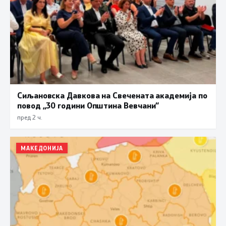
Сиљановска Давкова на Свечената академија по
повод „30 години Општина Вевчани“
пред 2 ч.
МАКЕДОНИЈА