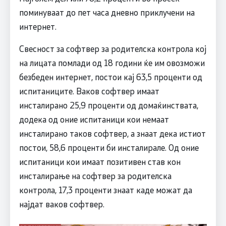
поминуваат до пет часа дневно приклучени на
интернет.
Свесност за софтвер за родителска контрола кој
на лицата помлади од 18 години ќе им овозможи
безбеден интернет, постои кај 63,5 проценти од
испитаниците. Ваков софтвер имаат
инсталирано 25,9 проценти од домаќинствата,
додека од оние испитаници кои немаат
инсталирано таков софтвер, а знаат дека истиот
постои, 58,6 проценти би инсталирале. Од оние
испитаници кои имаат позитивен став кон
инсталирање на софтвер за родителска
контрола, 17,3 проценти знаат каде можат да
најдат ваков софтвер.