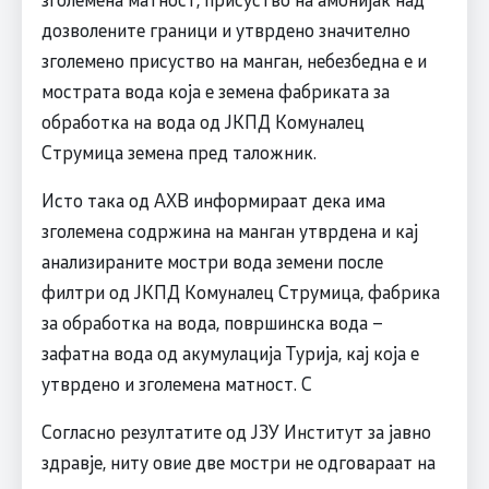
дозволените граници и утврдено значително
зголемено присуство на манган, небезбедна е и
мострата вода која е земена фабриката за
обработка на вода од ЈКПД Комуналец
Струмица земена пред таложник.
Исто така од АХВ информираат дека има
зголемена содржина на манган утврдена и кај
анализираните мостри вода земени после
филтри од ЈКПД Комуналец Струмица, фабрика
за обработка на вода, површинска вода –
зафатна вода од акумулација Турија, кај која е
утврдено и зголемена матност. С
Согласно резултатите од ЈЗУ Институт за јавно
здравје, ниту овие две мостри не одговараат на