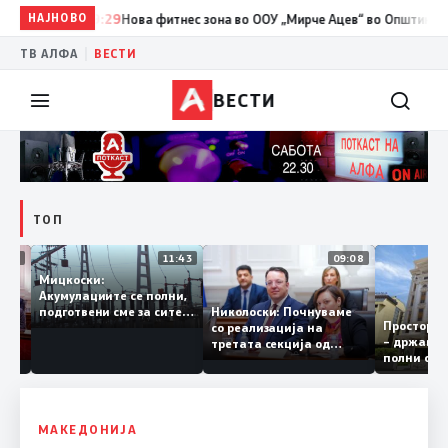
НАЈНОВО
09:29
Нова фитнес зона во ООУ „Мирче Ацев“ во Општина Ѓорче
|
ТВ АЛФА
ВЕСТИ
ВЕСТИ
ТОП
12:03
11:43
09:08
Мицкоски:
Акумулациите се полни,
грант
Николоски: Почнуваме
подготвени сме за сите
Просто
ра за
со реализација на
ризици, не размислување
– држа
ија
третата секција од
за поскапување на
полни 
железничкиот Коридор
струјата
8, Македонија станува
раскрсница на Балканот
МАКЕДОНИЈА