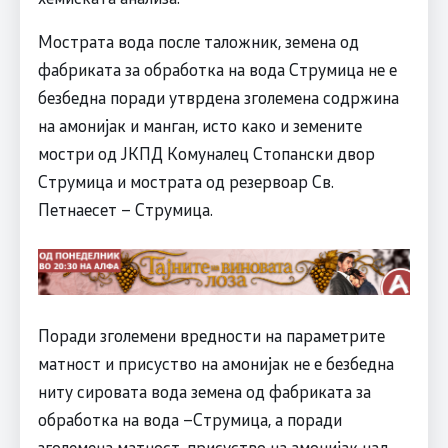
Мострата вода после таложник, земена од
фабриката за обработка на вода Струмица не е
безбедна поради утврдена зголемена содржина
на амонијак и манган, исто како и земените
мостри од ЈКПД Комуналец Стопански двор
Струмица и мострата од резервоар Св.
Петнаесет – Струмица.
Поради зголемени вредности на параметрите
матност и присуство на амонијак не е безбедна
ниту сировата вода земена од фабриката за
обработка на вода –Струмица, а поради
зголемена матност, присуство на амонијак над