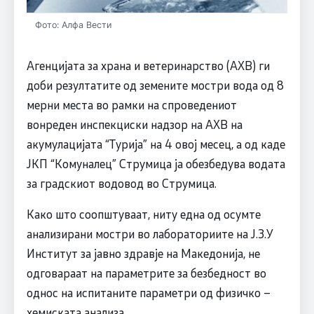
Фото: Алфа Вести
Агенцијата за храна и ветеринарство (АХВ) ги
доби резултатите од земените мостри вода од 8
мерни места во рамки на спроведениот
вонреден инспекциски надзор на АХВ на
акумулацијата “Турија” на 4 овој месец, а од каде
ЈКП “Комуналец” Струмица ја обезбедува водата
за градскиот водовод во Струмица.
Како што соопштуваат, ниту една од осумте
анализирани мостри во лабораториите на Ј.З.У
Институт за јавно здравје на Македонија, не
одговараат на параметрите за безбедност во
однос на испитаните параметри од физичко –
хемиската анализа.