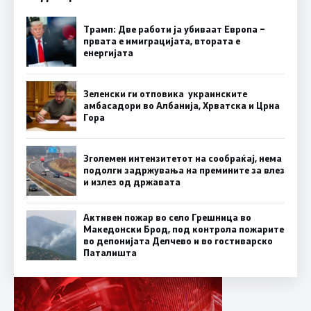
Трамп: Две работи ја убиваат Европа –
првата е имиграцијата, втората е
енергијата
Зеленски ги отповика украинските
амбасадори во Албанија, Хрватска и Црна
Гора
Зголемен интензитетот на сообраќај, нема
подолги задржувања на премините за влез
и излез од државата
Активен пожар во село Грешница во
Македонски Брод, под контрола пожарите
во депонијата Делчево и во гостиварско
Паталишта