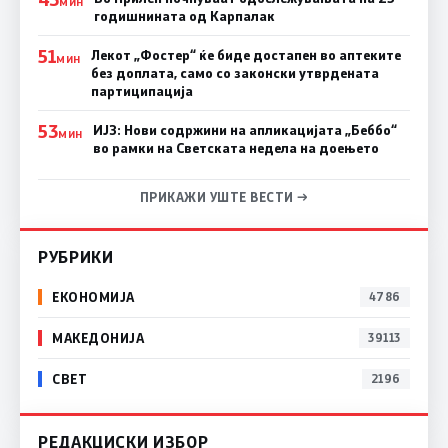
МИН
годишнината од Карпалак
51
Лекот „Фостер“ ќе биде достапен во аптеките
МИН
без доплата, само со законски утврдената
партиципација
53
ИЈЗ: Нови содржини на апликацијата „Беббо“
МИН
во рамки на Светската недела на доењето
ПРИКАЖИ УШТЕ ВЕСТИ →
РУБРИКИ
ЕКОНОМИЈА
4786
МАКЕДОНИЈА
39113
СВЕТ
2196
РЕДАКЦИСКИ ИЗБОР