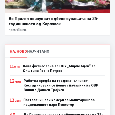
Во Прилеп почнуваат одбележувањата на 25-
годишнината од Карпалак
пред 43 мин.
НАЈНОВО
НАЈЧИТАНО
11
Нова фитнес зона во ООУ „Мирче Ацев“ во
МИН
Општина Ѓорче Петров
12
Работна средба на градоначалникот
МИН
Костадиновски со новиот началник на ОВР
Виница Даниел Трајчев
13
Поставени нови камери за мониторинг во
МИН
националниот парк Пелистер
43
Во Прилеп почнуваат одбележувањата на 25-