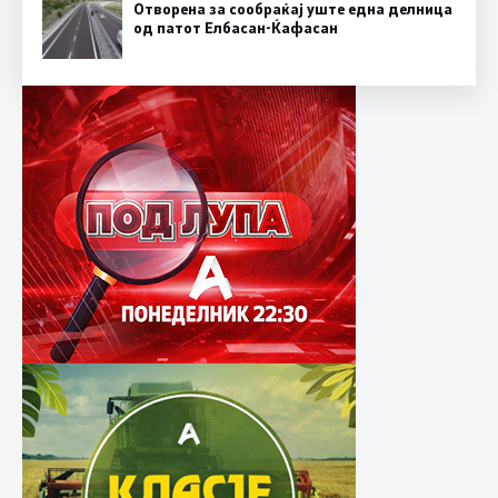
Отворена за сообраќај уште една делница
од патот Елбасан-Ќафасан