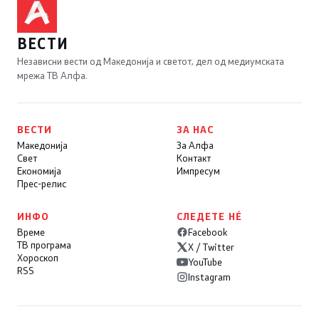
ВЕСТИ
Независни вести од Македонија и светот, дел од медиумската
мрежа ТВ Алфа.
ВЕСТИ
ЗА НАС
Македонија
За Алфа
Свет
Контакт
Економија
Импресум
Прес-релис
ИНФО
СЛЕДЕТЕ НÉ
Време
Facebook
ТВ програма
X / Twitter
Хороскоп
YouTube
RSS
Instagram