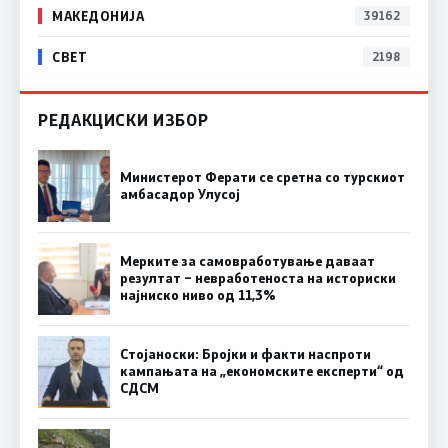
МАКЕДОНИЈА
39162
СВЕТ
2198
РЕДАКЦИСКИ ИЗБОР
Министерот Ферати се сретна со турскиот
амбасадор Улусој
Мерките за самовработување даваат
резултат – невработеноста на историски
најниско ниво од 11,3%
Стојаноски: Бројки и факти наспроти
кампањата на „економските експерти“ од
СДСM