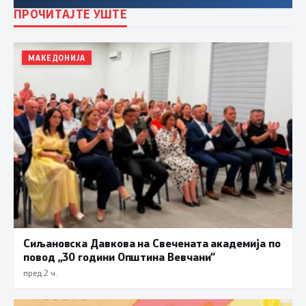
ПРОЧИТАЈТЕ УШТЕ
МАКЕДОНИЈА
Сиљановска Давкова на Свечената академија по
повод „30 години Општина Вевчани“
пред 2 ч.