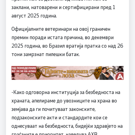
заклани, натоварени и сертифицирани пред 1
август 2025 година.
Официјалните ветеринари на овој граничен
премин поради истата причина, во декември
2025 година, во Бразил вратија пратка со над 26
тони замрзнат пилешки батак.
-Како одговорна институција за безбедноста на
храната, апелираме до увозниците на храна во
земјава да ги почитуваат законските,
подзаконските акти и стандардите кои се
однесуваат на безбедноста, бидејќи здравјето на
граѓаните е приоритет, наведува АХВ.