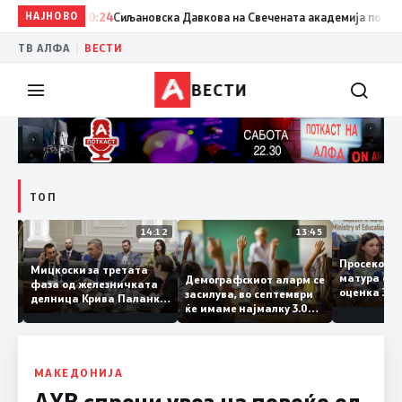
НАЈНОВО
20:24
Сиљановска Давкова на Свечената академија по повод „
|
ТВ АЛФА
ВЕСТИ
ВЕСТИ
ТОП
15:20
14:12
13:45
Просеко
Мицкоски за третата
матура 
Демографскиот аларм се
фаза од железничката
: Во
оценка 
засилува, во септември
делница Крива Паланка
 22
ќе имаме најмалку 3.000
– Деве Баир: Проектот
првачиња помалку
нема да заврши на
половина тунел во слепа
улица, сега имаме
целина
МАКЕДОНИЈА
АХВ спречи увоз на повеќе од