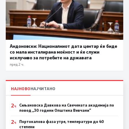
Андоновски: Националниот дата центар ќе биде
со мала инсталирана моќност и ќе служи
исклучиво за потребите на државата
пред 2 ч.
НАЈНОВО
НАЈЧИТАНО
2
Сиљановска Давкова на Свечената академија по
Ч
повод „30 години Општина Вевчани“
2
Портокалова фаза утре, температури до 40
Ч
степени