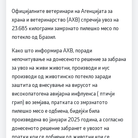
Официјалните ветеринари на Агенцијата за
храна и ветеринарство (АХВ) спречија увоз на
23.685 килограми замрзнато пилешко месо по
потекло од Бразил.
Како што информира АХВ, поради
непочитување на донесеното решение за забрана
за увоз на живи животни, производи и нус
производи од животинско потекло заради
заштита од внесување на вирусот на
високопатогена авијарна инфлуенса ( птичји
грип) во земјава, пратката со змрзнатото
пилешко месо е одбиена, бидејќи била
произведена во јануари 2025 година, а согласно
донесеното решение забранет е увозот на
пратки кои се добиени од животни кои се