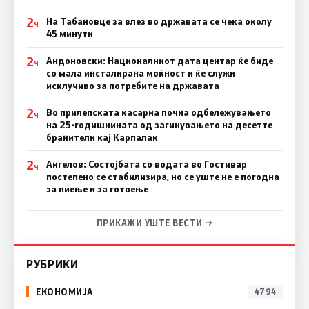
2
На Табановце за влез во државата се чека околу
Ч
45 минути
2
Андоновски: Националниот дата центар ќе биде
Ч
со мала инсталирана моќност и ќе служи
исклучиво за потребите на државата
2
Во прилепската касарна почна одбележувањето
Ч
на 25-годишнината од загинувањето на десетте
бранители кај Карпалак
2
Ангелов: Состојбата со водата во Гостивар
Ч
постепено се стабилизира, но се уште не е погодна
за пиење и за готвење
ПРИКАЖИ УШТЕ ВЕСТИ →
РУБРИКИ
ЕКОНОМИЈА
4794