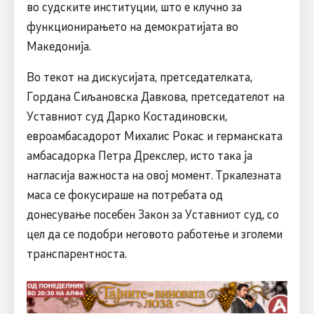
во судските институции, што е клучно за
функционирањето на демократијата во
Македонија.
Во текот на дискусијата, претседателката,
Гордана Сиљановска Давкова, претседателот на
Уставниот суд Дарко Костадиновски,
евроамбасадорот Михалис Рокас и германската
амбасадорка Петра Дрекслер, исто така ја
нагласија важноста на овој момент. Тркалезната
маса се фокусираше на потребата од
донесување посебен Закон за Уставниот суд, со
цел да се подобри неговото работење и зголеми
транспарентноста.