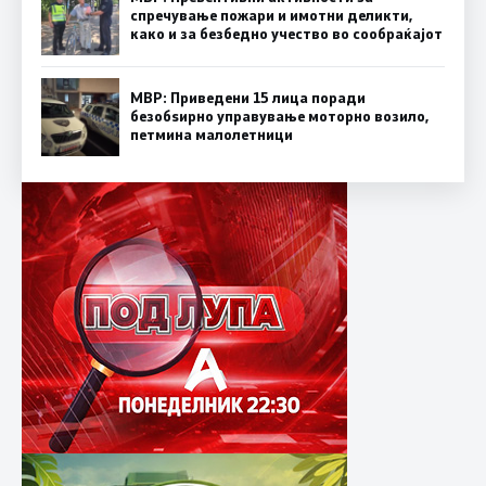
спречување пожари и имотни деликти,
како и за безбедно учество во сообраќајот
МВР: Приведени 15 лица поради
безобѕирно управување моторно возило,
петмина малолетници