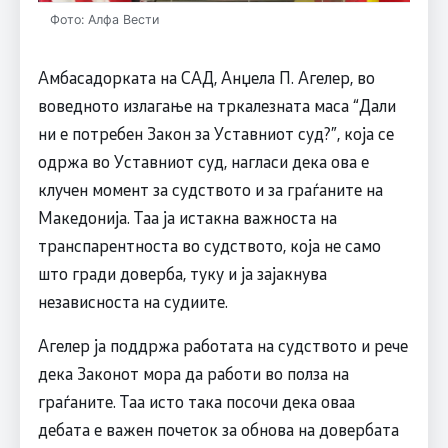
Фото: Алфа Вести
Амбасадорката на САД, Анџела П. Агелер, во
воведното излагање на тркалезната маса “Дали
ни е потребен Закон за Уставниот суд?”, која се
одржа во Уставниот суд, нагласи дека ова е
клучен момент за судството и за граѓаните на
Македонија. Таа ја истакна важноста на
транспарентноста во судството, која не само
што гради доверба, туку и ја зајакнува
независноста на судиите.
Агелер ја поддржа работата на судството и рече
дека Законот мора да работи во полза на
граѓаните. Таа исто така посочи дека оваа
дебата е важен почеток за обнова на довербата