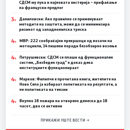
СДСМ му пука и најновата хистерија – прифаќање
на француски предлог
3
Даниловски: Ако правилно се применуваат
Ч
методите на заштита, може да се минимизира
ризикот од западнонилска треска
4
МВР: 222 сообраќајни прекршоци од возачи на
Ч
мотоцикли, 14 лишени поради безобѕирно возење
4
Петрушевски: СДСМ се плаши од функционален
Ч
систем, „Безбеден град“ е доказ дека
институциите функционираат
4
Марков: Филипче е прочитана книга, жителите на
Ч
Ново Село ја избираат политиката на резултати, а
не политиката на тензии
4
Вкупно 18 пожари на отворено денеска до 18
Ч
часот, два се активни
ПРИКАЖИ УШТЕ ВЕСТИ →