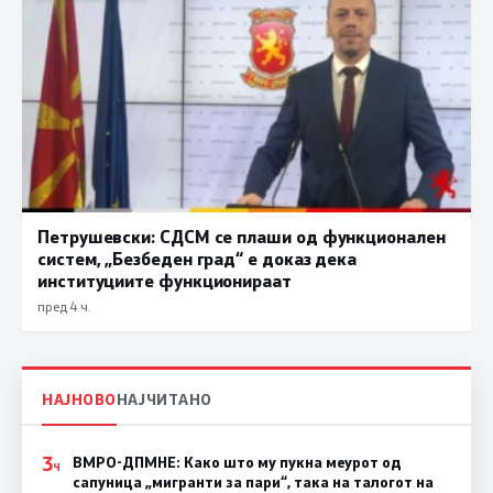
Петрушевски: СДСМ се плаши од функционален
систем, „Безбеден град“ е доказ дека
институциите функционираат
пред 4 ч.
НАЈНОВО
НАЈЧИТАНО
3
ВМРО-ДПМНЕ: Како што му пукна меурот од
Ч
сапуница „мигранти за пари“, така на талогот на