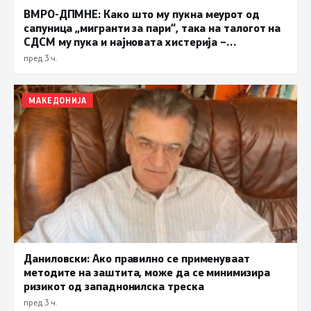
ВМРО-ДПМНЕ: Како што му пукна меурот од
сапуница „мигранти за пари“, така на талогот на
СДСМ му пука и најновата хистерија –
прифаќање на француски предлог
пред 3 ч.
МАКЕДОНИЈА
Даниловски: Ако правилно се применуваат
методите на заштита, може да се минимизира
ризикот од западнонилска треска
пред 3 ч.