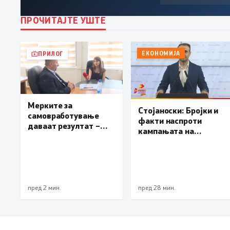
ПРОЧИТАЈТЕ УШТЕ
ЕКОНОМИЈА
ПРИЛОГ
Мерките за
Стојаноски: Бројки и
самовработување
факти наспроти
даваат резултат –
кампањата на
невработеноста на
„економските
историски најниско
експерти“ од СДСM
ниво од 11,3%
пред 2 мин.
пред 28 мин.