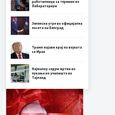
работилници за теремин во
Лабораториум
Зеленски утре во официјална
посета на Белград
Трамп најави крај на војната
со Иран
Најмалку седум мртви во
пукање во училиште во
Тајланд