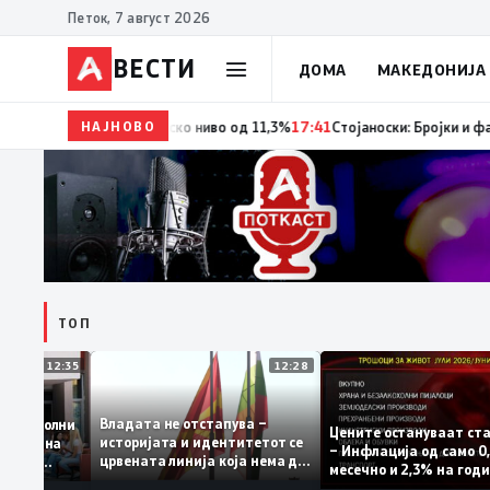
Петок, 7 август 2026
ВЕСТИ
ДОМА
МАКЕДОНИЈА
НАЈНОВО
18:06
Мерките за самовработување даваат резултат –
ТОП
12:35
12:28
Владата не отстапува –
е се задоволни
Цените остануваа
историјата и идентитетот се
 учениците на
– Инфлација од са
црвената линија која нема да
државната
месечно и 2,3% на
се погази
ниво