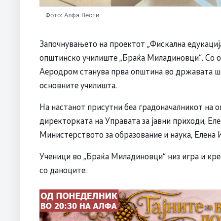
Фото: Алфа Вести
Започнувањето на проектот „Фискална едукациј
општинско училиште „Браќа Миладиновци“. Со ов
Аеродром станува прва општина во државата шт
основните училишта.
На настанот присутни беа градоначалникот на 
директорката на Управата за јавни приходи, Ел
Министерството за образование и наука, Елена 
Ученици во „Браќа Миладиновци“ низ игра и креа
со даноците.