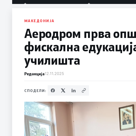
МАКЕДОНИЈА
Аеродром прва опш
фискална едукација
училишта
Редакција
12.11.2025
СПОДЕЛИ: