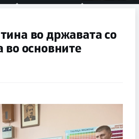
половина тунел во слеп
улица, сега имаме цели
тина во државата со
 во основните