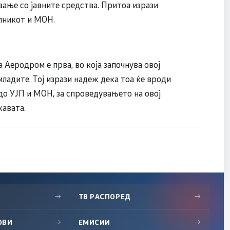
ање со јавните средства. Притоа изрази
алникот и МОН.
Аеродром е прва, во која започнува овој
младите. Тој изрази надеж дека тоа ќе вроди
до УЈП и МОН, за спроведувањето на овој
жавата.
→
ТВ РАСПОРЕД
→
ОВИ
→
ЕМИСИИ
→