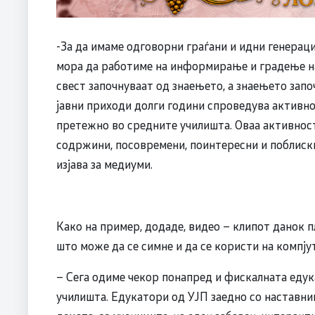
-За да имаме одговорни граѓани и идни генераци
мора да работиме на информирање и градење на
свест започнуваат од знаењето, а знаењето запо
јавни приходи долги години спроведува активнос
претежно во средните училишта. Оваа активност
содржини, посовремени, поинтересни и поблиск
изјава за медиуми.
Како на пример, додаде, видео – клипот данок пл
што може да се симне и да се користи на компју
– Сега одиме чекор понапред и фискалната едука
училишта. Едукатори од УЈП заедно со наставни