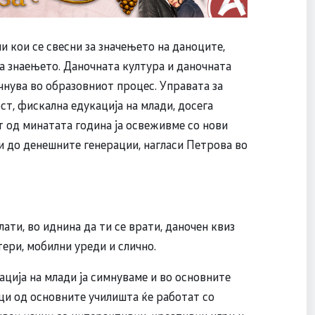
и кои се свесни за значењето на даноците,
 знаењето. Даночната култура и даночната
чнува во образовниот процес. Управата за
т, фискална едукација на млади, досега
 од минатата година ја освеживме со нови
и до денешните генерации, нагласи Петрова во
ати, во иднина да ти се врати, даночен квиз
тери, мобилни уреди и слично.
ција на млади ја симнуваме и во основните
ци од основните училишта ќе работат со