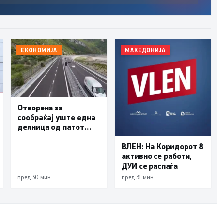
ЕКОНОМИЈА
МАКЕДОНИЈА
Отворена за
сообраќај уште една
делница од патот
Елбасан-Ќафасан
ВЛЕН: На Коридорот 8
активно се работи,
ДУИ се распаѓа
пред 30 мин.
пред 31 мин.