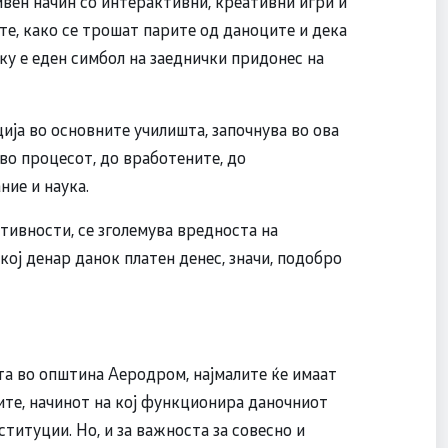
тивен начин со интерактивни, креативни игри и
ите, како се трошат парите од даноците и дека
уку е еден симбол на заеднички придонес на
ција во основните училишта, започнува во ова
во процесот, до вработените, до
ние и наука.
тивности, се зголемува вредноста на
кој денар данок платен денес, значи, подобро
та во општина Аеродром, најмалите ќе имаат
ите, начинот на кој функционира даночниот
титуции. Но, и за важноста за совесно и