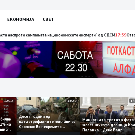
ЕКОНОМИЈА
СВЕТ
 невработеноста на историски најниско ниво од 11,3%
17:41
Стојаноски:
12:12
15:20
Десет години од
т стабилни
Мицкоски за третата ф
катастрофалните поплави во
мо 0,1% на
железничката делница
Скопско: Во невремето
 годишно
Паланка – Деве Баир:
загинаа 22 лица
Проектот нема да завр