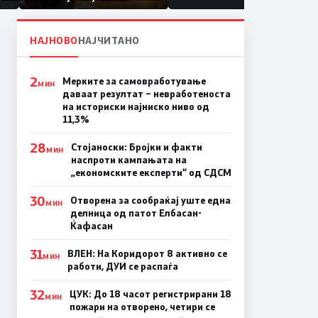
првачиња помалку
а
на
НАЈНОВО
НАЈЧИТАНО
2
Мерките за самовработување
МИН
даваат резултат – невработеноста
на историски најниско ниво од
11,3%
28
Стојаноски: Бројки и факти
МИН
наспроти кампањата на
„економските експерти“ од СДСM
30
Отворена за сообраќај уште една
МИН
делница од патот Елбасан-
Ќафасан
31
ВЛЕН: На Коридорот 8 активно се
МИН
работи, ДУИ се распаѓа
32
ЦУК: До 18 часот регистрирани 18
МИН
пожари на отворено, четири се