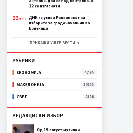
активни, два се под контрола, а
12 се изгаснати
33
ДИК го усвои Роковникот за
МИН
изборите за градоначалник во
Брвеница
ПРИКАЖИ УШТЕ ВЕСТИ →
РУБРИКИ
ЕКОНОМИЈА
4794
МАКЕДОНИЈА
39155
СВЕТ
2198
РЕДАКЦИСКИ ИЗБОР
Од 19 август музички