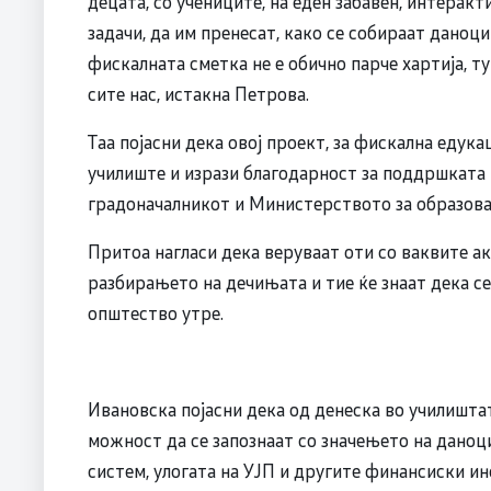
децата, со учениците, на еден забавен, интерак
задачи, да им пренесат, како се собираат даноц
фискалната сметка не е обично парче хартија, т
сите нас, истакна Петрова.
Таа појасни дека овој проект, за фискална едука
училиште и изрази благодарност за поддршката 
градоначалникот и Министерството за образова
Притоа нагласи дека веруваат оти со ваквите ак
разбирањето на дечињата и тие ќе знаат дека се
општество утре.
Ивановска појасни дека од денеска во училишта
можност да се запознаат со значењето на даноц
систем, улогата на УЈП и другите финансиски инс