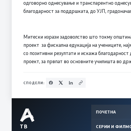
одговорно однесување и транспарентно однесув
благодарност за поддршката, до УЈП, градонач
Митески изрази задоволство што токму општина 
проект за фискална едукација на учениците, нај
со позитивни резултати и искажа благодарност 
проект, за првпат во основните училишта во др
СПОДЕЛИ:
ПОЧЕТНА
ТВ
СЕРИИ И ФИЛМ