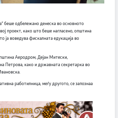
а“ беше одбележано денеска во основното
ој проект, како што беше нагласено, општина
о ја воведува фискалната едукација во
општина Аеродром, Дејан Митески,
ена Петрова, како и државната секретарка во
Ивановска.
тивна работилница, меѓу другото, се запознаа