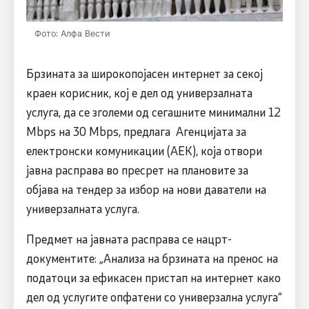
Фото: Алфа Вести
Брзината за широкопојасен интернет за секој
краен корисник, кој е дел од универзалната
услуга, да се зголеми од сегашните минимални 12
Mbps на 30 Mbps, предлага Агенцијата за
електронски комуникации (АЕК), која отвори
јавна расправа во пресрет на плановите за
објава на тендер за избор на нови даватели на
универзалната услуга.
Предмет на јавната расправа се нацрт-
документите: „Анализа на брзината на пренос на
податоци за ефикасен пристап на интернет како
дел од услугите опфатени со универзална услуга“