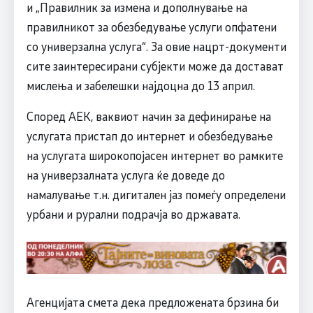
и „Правилник за измена и дополнување на
правилникот за обезбедување услуги опфатени
со универзална услуга“. За овие нацрт-документи
сите заинтересирани субјекти може да достават
мислења и забелешки најдоцна до 13 април.
Според АЕК, ваквиот начин за дефинирање на
услугата пристап до интернет и обезбедување
на услугата широкопојасен интернет во рамките
на универзалната услуга ќе доведе до
намалување т.н. дигитален јаз помеѓу определени
урбани и рурални подрачја во државата.
Агенцијата смета дека предложената брзина би