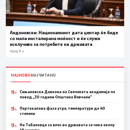
Андоновски: Националниот дата центар ќе биде
со мала инсталирана моќност и ќе служи
исклучиво за потребите на државата
пред 9 ч.
НАЈНОВО
НАЈЧИТАНО
9
Сиљановска Давкова на Свечената академија по
Ч
повод „30 години Општина Вевчани“
9
Портокалова фаза утре, температури до 40
Ч
степени
9
На Табановце за влез во државата се чека околу
Ч