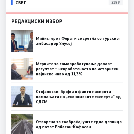
СВЕТ
2198
РЕДАКЦИСКИ ИЗБОР
Министерот Ферати се сретна со турскиот
амбасадор Улусој
Мерките за самовработување даваат
резултат – невработеноста на историски
најниско ниво од 11,3%
Стојаноски: Бројки и факти наспроти
кампањата на „економските експерти“ од
СДСM
Отворена за сообраќај уште една делница
од патот Елбасан-Ќафасан