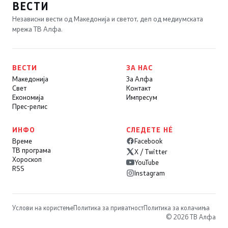
ВЕСТИ
Независни вести од Македонија и светот, дел од медиумската
мрежа ТВ Алфа.
ВЕСТИ
ЗА НАС
Македонија
За Алфа
Свет
Контакт
Економија
Импресум
Прес-релис
ИНФО
СЛЕДЕТЕ НÉ
Време
Facebook
ТВ програма
X / Twitter
Хороскоп
YouTube
RSS
Instagram
Услови на користење
Политика за приватност
Политика за колачиња
© 2026 ТВ Алфа