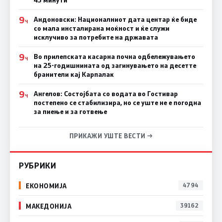
45 минути
9
Андоновски: Националниот дата центар ќе биде
Ч
со мала инсталирана моќност и ќе служи
исклучиво за потребите на државата
9
Во прилепската касарна почна одбележувањето
Ч
на 25-годишнината од загинувањето на десетте
бранители кај Карпалак
9
Ангелов: Состојбата со водата во Гостивар
Ч
постепено се стабилизира, но се уште не е погодна
за пиење и за готвење
ПРИКАЖИ УШТЕ ВЕСТИ →
РУБРИКИ
ЕКОНОМИЈА
4794
МАКЕДОНИЈА
39162