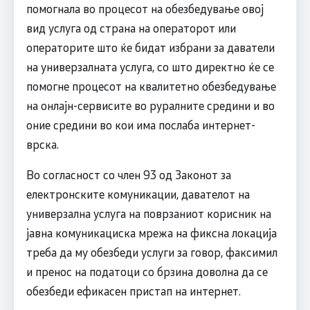
помогнала во процесот на обезбедување овој
вид услуга од страна на операторот или
операторите што ќе бидат избрани за даватели
на универзалната услуга, со што директно ќе се
помогне процесот на квалитетно обезбедување
на онлајн-сервисите во руралните средини и во
оние средини во кои има послаба интернет-
врска.
Во согласност со член 93 од Законот за
електронските комуникации, давателот на
универзална услуга на поврзаниот корисник на
јавна комуникациска мрежа на фиксна локација
треба да му обезбеди услуги за говор, факсимил
и пренос на податоци со брзина доволна да се
обезбеди ефикасен пристап на интернет.