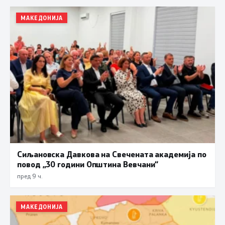
МАКЕДОНИЈА
Сиљановска Давкова на Свечената академија по
повод „30 години Општина Вевчани“
пред 9 ч.
МАКЕДОНИЈА