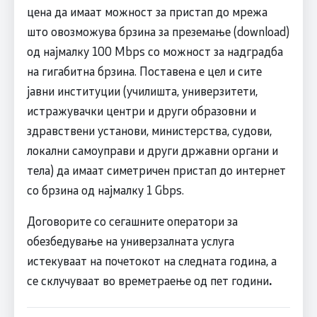
цена да имаат можност за пристап до мрежа
што овозможува брзина за преземање (download)
од најмалку 100 Mbps со можност за надградба
на гигабитна брзина. Поставена е цел и сите
јавни институции (училишта, универзитети,
истражувачки центри и други образовни и
здравствени установи, министерства, судови,
локални самоуправи и други државни органи и
тела) да имаат симетричен пристап до интернет
со брзина од најмалку 1 Gbps.
Договорите со сегашните оператори за
обезбедување на универзалната услуга
истекуваат на почетокот на следната година, а
се склучуваат во времетраење од пет години
.