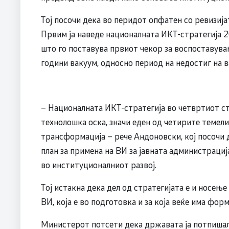
Тој посочи дека во перидот опфатен со ревизија
Првим ја наведе националната ИКТ-стратегија 20
што го поставува првиот чекор за воспоставува
години вакуум, односно период на недостиг на 
– Националната ИКТ-стратегија во четвртиот с
технолошка оска, значи еден од четирите темели
трансформација – рече Андоновски, кој посочи 
план за примена на ВИ за јавната администрациј
во институционалниот развој.
Тој истакна дека дел од стратегијата е и носењ
ВИ, која е во подготовка и за која веќе има фор
Министерот потсети дека државата ја потпишала