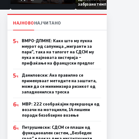
Коридор 8, Македонија
забрзано темпо
станува раскрсница на
Балканот
НАЈНОВО
НАЈЧИТАНО
5
ВМРО-ДПМНЕ: Како што му пукна
Ч
меурот од сапуница „мигранти за
пари“, така на талогот на СДСМ му
пука и најновата хистерија –
прифаќање на француски предлог
5
Даниловски: Ако правилно се
Ч
применуваат методите на заштита,
може да се минимизира ризикот од
западнонилска треска
6
МВР: 222 сообраќајни прекршоци од
Ч
возачи на мотоцикли, 14 лишени
поради безобѕирно возење
6
Петрушевски: СДСМ се плаши од
Ч
функционален систем, „Безбеден
град“ е доказ дека институциите