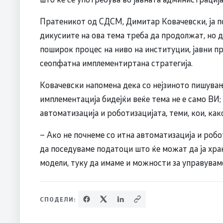
Пратеникот од СДСМ, Димитар Ковачевски, ја по
дикусиите на ова тема треба да продолжат, но д
поширок процес на ниво на институции, јавни п
сеопфатна имплементиртана стратегија.
Ковачевски напомена дека со нејзиното пишувањ
имплементација бидејќи веќе тема не е само ВИ;
автоматизација и роботизацијата, теми, кои, како
– Ако не почнеме со итна автоматизација и робо
да поседуваме податоци што ќе можат да ја хран
модели, туку да имаме и можности за управувам
СПОДЕЛИ: