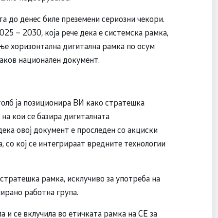
та до денес биле преземени сериозни чекори.
25 – 2030, која рече дека е системска рамка,
ње хоризонтална дигитална рамка по осум
ваков национален документ.
толб ја позиционира ВИ како стратешка
 на кои се базира дигиталната
дека овој документ е проследен со акциски
а, со кој се интегрираат вредните технологии
е стратешка рамка, исклучиво за употреба на
мирано работна група.
 и се вклучила во етичката рамка на СЕ за