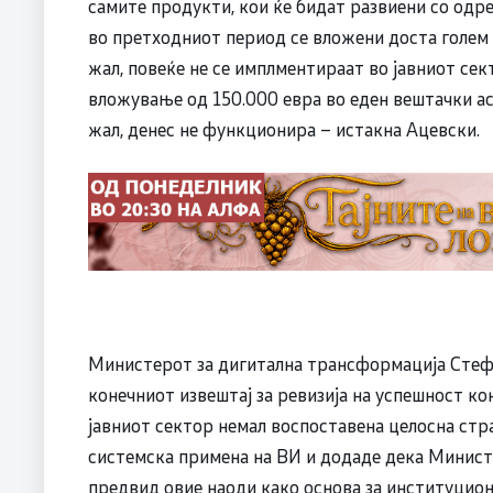
самите продукти, кои ќе бидат развиени со одре
во претходниот период се вложени доста голем б
жал, повеќе не се имплментираат во јавниот сек
вложување од 150.000 евра во еден вештачки аси
жал, денес не функционира – истакна Ацевски.
Министерот за дигитална трансформација Стеф
конечниот извештај за ревизија на успешност к
јавниот сектор немал воспоставена целосна ст
системска примена на ВИ и додаде дека Минист
предвид овие наоди како основа за институцио