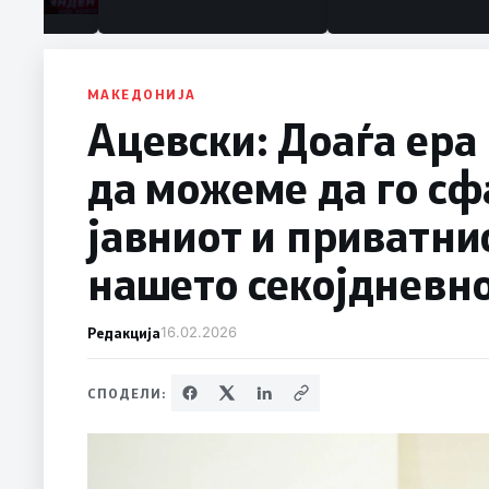
МАКЕДОНИЈА
Ацевски: Доаѓа ера 
да можеме да го сф
јавниот и приватнио
нашето секојдневн
Редакција
16.02.2026
СПОДЕЛИ: