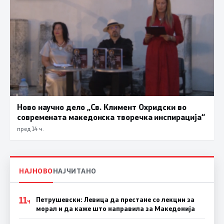
Ново научно дело „Св. Климент Охридски во
современата македонска творечка инспирација“
пред 14 ч.
НАЈНОВО
НАЈЧИТАНО
11
Петрушевски: Левица да престане со лекции за
Ч
морал и да каже што направила за Македонија