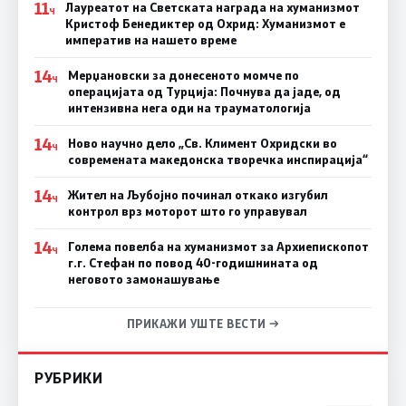
11
Лауреатот на Светската награда на хуманизмот
Ч
Кристоф Бенедиктер од Охрид: Хуманизмот е
императив на нашето време
14
Мерџановски за донесеното момче по
Ч
операцијата од Турција: Почнува да јаде, од
интензивна нега оди на трауматологија
14
Ново научно дело „Св. Климент Охридски во
Ч
современата македонска творечка инспирација“
14
Жител на Љубојно починал откако изгубил
Ч
контрол врз моторот што го управувал
14
Голема повелба на хуманизмот за Архиепископот
Ч
г.г. Стефан по повод 40-годишнината од
неговото замонашување
ПРИКАЖИ УШТЕ ВЕСТИ →
РУБРИКИ