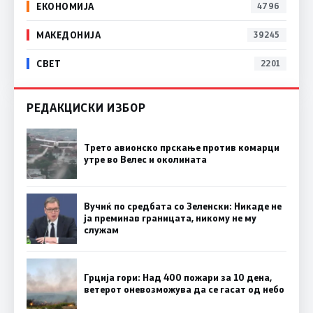
ЕКОНОМИЈА
4796
МАКЕДОНИЈА
39245
СВЕТ
2201
РЕДАКЦИСКИ ИЗБОР
Трето авионско прскање против комарци
утре во Велес и околината
Вучиќ по средбата со Зеленски: Никаде не
ја преминав границата, никому не му
служам
Грција гори: Над 400 пожари за 10 дена,
ветерот оневозможува да се гасат од небо