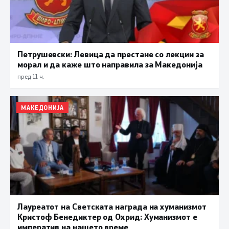
Петрушевски: Левица да престане со лекции за
морал и да каже што направила за Македонија
пред 11 ч.
МАКЕДОНИЈА
Лауреатот на Светската награда на хуманизмот
Кристоф Бенедиктер од Охрид: Хуманизмот е
императив на нашето време