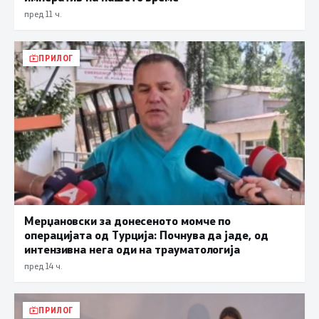
пред 11 ч.
ПРИЛОГ
Мерџановски за донесеното момче по
операцијата од Турција: Почнува да јаде, од
интензивна нега оди на трауматологија
пред 14 ч.
ПРИЛОГ