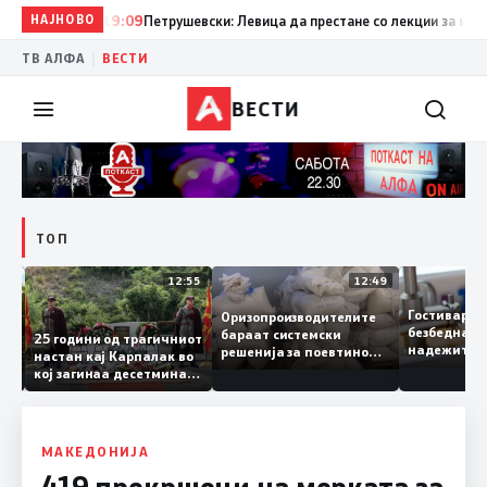
НАЈНОВО
19:09
Петрушевски: Левица да престане со лекции за морал 
|
ТВ АЛФА
ВЕСТИ
ВЕСТИ
ТОП
13:04
12:55
12:49
Гостивар
Оризопроизводителите
безбедна
бараат системски
нија
25 години од трагичниот
надежите
решенија за поевтино
настан кај Карпалак во
следната
производство
кој загинаа десетмина
може да 
македонски бранители
МАКЕДОНИЈА
419 прекршоци на мерката за