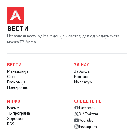
ВЕСТИ
Независни вести од Македонија и светот, дел од медиумската
мрежа ТВ Алфа.
ВЕСТИ
ЗА НАС
Македонија
За Алфа
Свет
Контакт
Економија
Импресум
Прес-релис
ИНФО
СЛЕДЕТЕ НÉ
Време
Facebook
ТВ програма
X / Twitter
Хороскоп
YouTube
RSS
Instagram