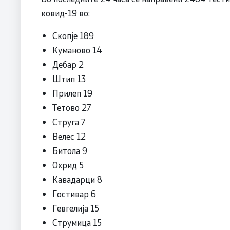
ковид-19 во:
Скопје 189
Куманово 14
Дебар 2
Штип 13
Прилеп 19
Тетово 27
Струга 7
Велес 12
Битола 9
Охрид 5
Кавадарци 8
Гостивар 6
Гевгелија 15
Струмица 15