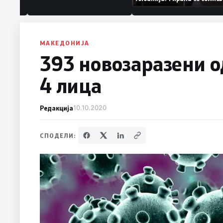
т „персона
дека работеле за
терористички организ
МАКЕДОНИЈА
393 новозаразени о
4 лица
Редакција
10.10.2020
СПОДЕЛИ: