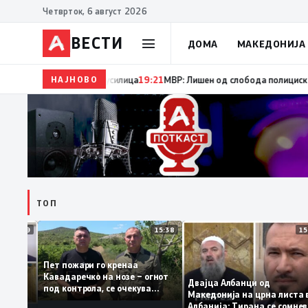
Четврток, 6 август 2026
ВЕСТИ
ДОМА
МАКЕДОНИЈА
при сечење со брусилица
НАЈНОВО
19:21
МВР: Лишен од слобода полициски службен
ТОП
12:39
15:38
Пет пожари го кренаа
: За
Кавадаречко на нозе – огнот
ма му
Двајца Албанци од
под контрола, се очекува
ите од
Македонија на црна ли
целосно гаснење
ога му гори
Албанија: Тирана се с