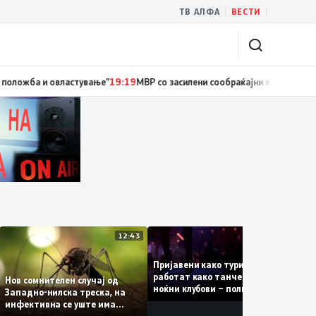
|
|
ТВ АЛФА
ВЕСТИ
а и овластување”
19:19
МВР со засилени сообраќајни контроли во рамки 
:13
12:43
12:42
Пријавени како туристки, а
т
работат како танчерки во
Нов сомнителен случај од
за
ноќни клубови – полицијата
Западно-нилска треска, на
откри сомнителна шема за
инфективна се уште има
можна трговија со луѓе
пациенти во критична