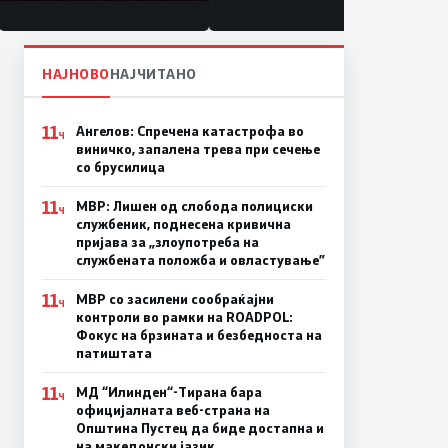
состојба
НАЈНОВО
НАЈЧИТАНО
11
Ангелов: Спречена катастрофа во
Ч
виничко, запалена трева при сечење
со брусилица
11
МВР: Лишен од слобода полициски
Ч
службеник, поднесена кривична
пријава за „злоупотреба на
службената положба и овластување”
11
МВР со засилени сообраќајни
Ч
контроли во рамки на ROADPOL:
Фокус на брзината и безбедноста на
патиштата
11
МД “Илинден“-Тирана бара
Ч
официјалната веб-страна на
Општина Пустец да биде достапна и
на македонски јазик