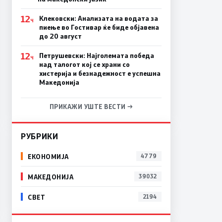
12
Клековски: Анализата на водата за
Ч
пиење во Гостивар ќе биде објавена
до 20 август
12
Петрушевски: Најголемата победа
Ч
над талогот кој се храни со
хистерија и безнадежност е успешна
Македонија
ПРИКАЖИ УШТЕ ВЕСТИ →
РУБРИКИ
ЕКОНОМИЈА
4779
МАКЕДОНИЈА
39032
СВЕТ
2194