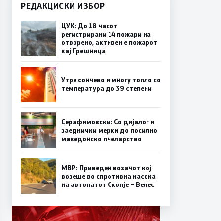
РЕДАКЦИСКИ ИЗБОР
ЦУК: До 18 часот
регистрирани 14 пожари на
отворено, активен е пожарот
кај Грешница
Утре сончево и многу топло со
температура до 39 степени
Серафимовски: Со дијалог и
заеднички мерки до посилно
македонско пчеларство
МВР: Приведен возачот кој
возеше во спротивна насока
на автопатот Скопје – Велес