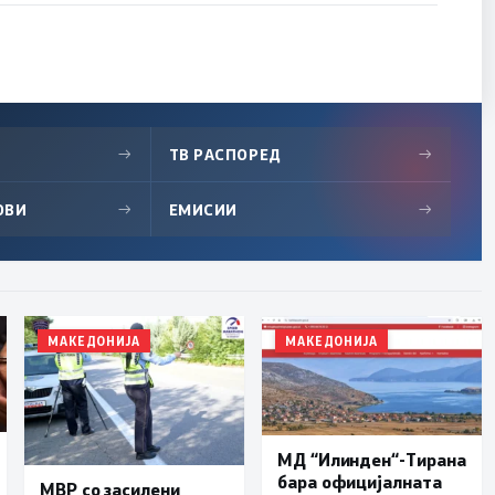
→
ТВ РАСПОРЕД
→
ОВИ
→
ЕМИСИИ
→
МАКЕДОНИЈА
МАКЕДОНИЈА
МД “Илинден“-Тирана
бара официјалната
МВР со засилени