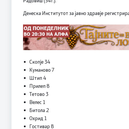
Радовиш (54г.).
Денеска Институтот за јавно здравје регистрир
Скопје 34
Куманово 7
Штип 4
Прилеп 8
Тетово 3
Велес 1
Битола 2
Охрид 1
Гостивар 8