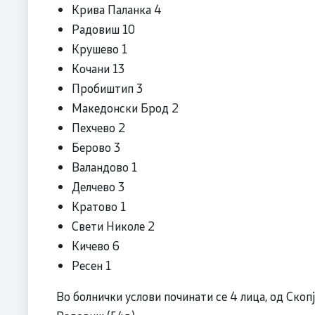
Крива Паланка 4
Радовиш 10
Крушево 1
Кочани 13
Пробиштип 3
Македонски Брод 2
Пехчево 2
Берово 3
Валандово 1
Делчево 3
Кратово 1
Свети Николе 2
Кичево 6
Ресен 1
Во болнички услови починати се 4 лица, од Скопје 