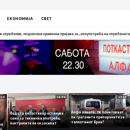
ЕКОНОМИЈА
СВЕТ
ик, поднесена кривична пријава за „злоупотреба на службената положб
15:10
14:50
13
Алфа анкета: ги почитуваа
Водата во Гостивар останува
ли граѓаните препораките 
само за техничка употреба,
топлотниот бран?
контролите ќе се засилат
ста во
омнева